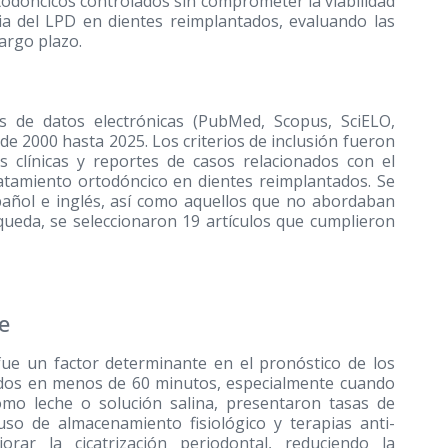
todóncicos controlados sin comprometer la viabilidad
encia del LPD en dientes reimplantados, evaluando las
argo plazo.
es de datos electrónicas (PubMed, Scopus, SciELO,
e 2000 hasta 2025. Los criterios de inclusión fueron
ías clínicas y reportes de casos relacionados con el
ratamiento ortodóncico en dientes reimplantados. Se
spañol e inglés, así como aquellos que no abordaban
queda, se seleccionaron 19 artículos que cumplieron
e
 fue un factor determinante en el pronóstico de los
zados en menos de 60 minutos, especialmente cuando
mo leche o solución salina, presentaron tasas de
 uso de almacenamiento fisiológico y terapias anti-
orar la cicatrización periodontal, reduciendo la