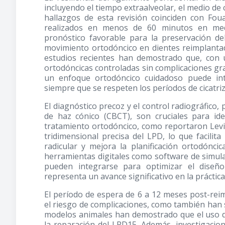
incluyendo el tiempo extraalveolar, el medio de 
hallazgos de esta revisión coinciden con Foua
realizados en menos de 60 minutos en med
pronóstico favorable para la preservación de
movimiento ortodóncico en dientes reimplantad
estudios recientes han demostrado que, con 
ortodóncicas controladas sin complicaciones gr
un enfoque ortodóncico cuidadoso puede in
siempre que se respeten los períodos de cicatri
El diagnóstico precoz y el control radiográfic
de haz cónico (CBCT), son cruciales para iden
tratamiento ortodóncico, como reportaron Levin
tridimensional precisa del LPD, lo que facilit
radicular y mejora la planificación ortodónci
herramientas digitales como software de simula
pueden integrarse para optimizar el diseño
representa un avance significativo en la práctic
El período de espera de 6 a 12 meses post-rei
el riesgo de complicaciones, como también han s
modelos animales han demostrado que el uso de
la reparación del LPD15. Además, investigacion