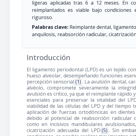
ligeras aplicadas tras 6 a 12 meses. En co
reimplantados es viable bajo condiciones e
riguroso.
Palabras clave:
Reimplante dental, ligamento
anquilosis, reabsorción radicular, cicatrizaci
Introducción
El ligamento periodontal (LPD) es un tejido con
hueso alveolar, desempeñando funciones esencia
percepción sensorial
(1)
. La avulsión dental, ca
alvéolo, compromete severamente la integri
avulsión es crítico, ya que el reimplante rápid
esenciales para preservar la vitalidad del LP
viabilidad de las células del LPD y del tiempo 
aplicación de fuerzas ortodóncicas en diente
debido al potencial de reabsorción radicular 
como en incisivos mandibulares avulsionados
cicatrización adecuada del LPD
(5)
. Sin embar