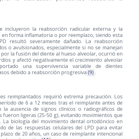
e incluyeron la reabsorción radicular externa y la
ó en forma inflamatoria o por reemplazo, siendo esta
PD resultó severamente dañado. La reabsorción
dos o avulsionados, especialmente si no se manejan
a por la fusión del diente al hueso alveolar, ocurrió en
díos y afectó negativamente el crecimiento alveolar
portado una supervivencia variable de dientes
asos debido a reabsorción progresiva
(9)
.
tes reimplantados requirió extrema precaución. Los
eríodo de 6 a 12 meses tras el reimplante antes de
o la ausencia de signos clínicos o radiográficos de
s fueron ligeras (25-50 g), evitando movimientos que
. La biología del movimiento dental ortodóncico en
do de las respuestas celulares del LPD para evitar
 plazo de 20 años, un caso de reimplante intencional