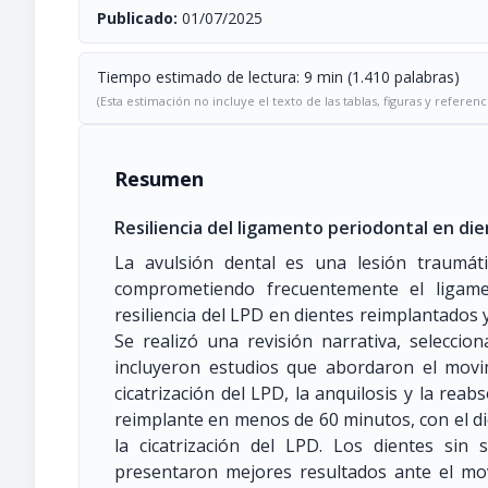
Publicado:
01/07/2025
Tiempo estimado de lectura: 9 min (1.410 palabras)
(Esta estimación no incluye el texto de las tablas, figuras y referenc
Resumen
Resiliencia del ligamento periodontal en di
La avulsión dental es una lesión traumát
comprometiendo frecuentemente el ligamen
resiliencia del LPD en dientes reimplantados 
Se realizó una revisión narrativa, seleccio
incluyeron estudios que abordaron el movi
cicatrización del LPD, la anquilosis y la rea
reimplante en menos de 60 minutos, con el d
la cicatrización del LPD. Los dientes sin 
presentaron mejores resultados ante el mo