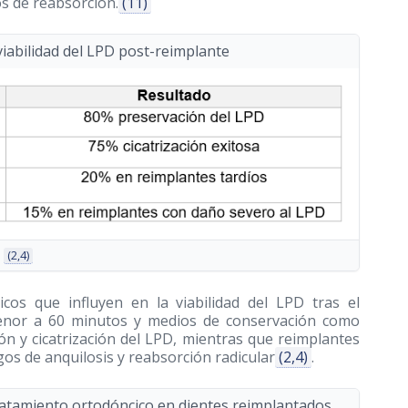
vos de reabsorción.
(11)
 viabilidad del LPD post-reimplante
a
(2,4)
icos que influyen en la viabilidad del LPD tras el
menor a 60 minutos y medios de conservación como
ón y cicatrización del LPD, mientras que reimplantes
os de anquilosis y reabsorción radicular
(2,4)
.
tratamiento ortodóncico en dientes reimplantados