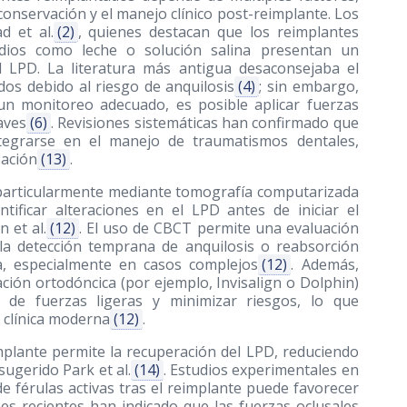
conservación y el manejo clínico post-reimplante. Los
d et al.
(2)
, quienes destacan que los reimplantes
ios como leche o solución salina presentan un
l LPD. La literatura más antigua desaconsejaba el
os debido al riesgo de anquilosis
(4)
; sin embargo,
un monitoreo adecuado, es posible aplicar fuerzas
aves
(6)
. Revisiones sistemáticas han confirmado que
tegrarse en el manejo de traumatismos dentales,
zación
(13)
.
o, particularmente mediante tomografía computarizada
tificar alteraciones en el LPD antes de iniciar el
 et al.
(12)
. El uso de CBCT permite una evaluación
a la detección temprana de anquilosis o reabsorción
ca, especialmente en casos complejos
(12)
. Además,
ción ortodóncica (por ejemplo, Invisalign o Dolphin)
 de fuerzas ligeras y minimizar riesgos, lo que
a clínica moderna
(12)
.
mplante permite la recuperación del LPD, reduciendo
ugerido Park et al.
(14)
. Estudios experimentales en
 férulas activas tras el reimplante puede favorecer
es recientes han indicado que las fuerzas oclusales