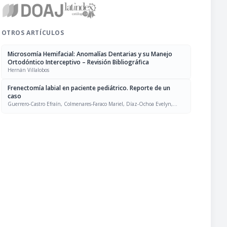
OTROS ARTÍCULOS
Microsomía Hemifacial: Anomalías Dentarias y su Manejo
Ortodóntico Interceptivo – Revisión Bibliográfica
Hernán Villalobos
Frenectomía labial en paciente pediátrico. Reporte de un
caso
Guerrero-Castro Efraín, Colmenares-Faraco Mariel, Díaz-Ochoa Evelyn,
Bravo–Medina Marisol, Malaver–Pantaleón Libia