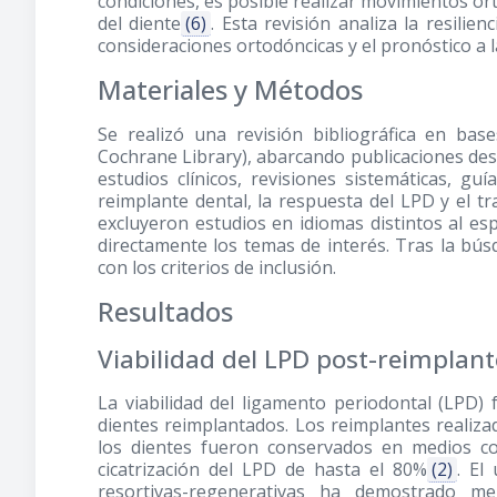
condiciones, es posible realizar movimientos or
del diente
(6)
. Esta revisión analiza la resili
consideraciones ortodóncicas y el pronóstico a l
Materiales y Métodos
Se realizó una revisión bibliográfica en bas
Cochrane Library), abarcando publicaciones desd
estudios clínicos, revisiones sistemáticas, gu
reimplante dental, la respuesta del LPD y el t
excluyeron estudios en idiomas distintos al e
directamente los temas de interés. Tras la bús
con los criterios de inclusión.
Resultados
Viabilidad del LPD post-reimplant
La viabilidad del ligamento periodontal (LPD)
dientes reimplantados. Los reimplantes reali
los dientes fueron conservados en medios co
cicatrización del LPD de hasta el 80%
(2)
. El
resortivas-regenerativas ha demostrado mej