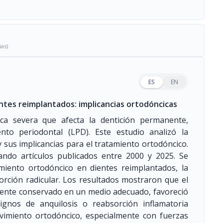
ias)
ES
EN
entes reimplantados: implicancias ortodóncicas
ica severa que afecta la dentición permanente,
to periodontal (LPD). Este estudio analizó la
y sus implicancias para el tratamiento ortodóncico.
nando artículos publicados entre 2000 y 2025. Se
miento ortodóncico en dientes reimplantados, la
bsorción radicular. Los resultados mostraron que el
iente conservado en un medio adecuado, favoreció
signos de anquilosis o reabsorción inflamatoria
vimiento ortodóncico, especialmente con fuerzas