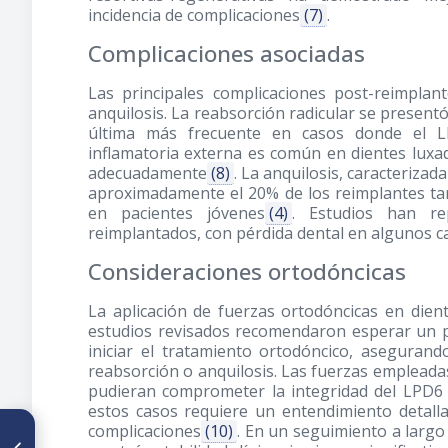
incidencia de complicaciones
(7)
.
Complicaciones asociadas
Las principales complicaciones post-reimplant
anquilosis. La reabsorción radicular se present
última más frecuente en casos donde el L
inflamatoria externa es común en dientes luxa
adecuadamente
(8)
. La anquilosis, caracterizad
aproximadamente el 20% de los reimplantes tar
en pacientes jóvenes
(4)
. Estudios han re
reimplantados, con pérdida dental en algunos c
Consideraciones ortodóncicas
La aplicación de fuerzas ortodóncicas en dien
estudios revisados recomendaron esperar un p
iniciar el tratamiento ortodóncico, asegurand
reabsorción o anquilosis. Las fuerzas empleada
pudieran comprometer la integridad del LPD6 
estos casos requiere un entendimiento detalla
complicaciones
(10)
. En un seguimiento a largo
ARTÍCULO ANTERIOR
Reabsorción Radicular en