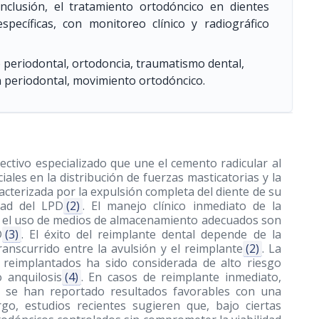
nclusión, el tratamiento ortodóncico en dientes
specíficas, con monitoreo clínico y radiográfico
 periodontal, ortodoncia, traumatismo dental,
ón periodontal, movimiento ortodóncico.
ectivo especializado que une el cemento radicular al
les en la distribución de fuerzas masticatorias y la
racterizada por la expulsión completa del diente de su
dad del LPD
(2)
. El manejo clínico inmediato de la
o y el uso de medios de almacenamiento adecuados son
D
(3)
. El éxito del reimplante dental depende de la
transcurrido entre la avulsión y el reimplante
(2)
. La
s reimplantados ha sido considerada de alto riesgo
o anquilosis
(4)
. En casos de reimplante inmediato,
, se han reportado resultados favorables con una
go, estudios recientes sugieren que, bajo ciertas