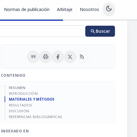
dark_mode
Normas de publicación
Arbitaje
Nosotros
search
Buscar
format_quote
print
rss_feed
CONTENIDO
RESUMEN
INTRODUCCIÓN
MATERIALES Y MÉTODOS
RESULTADOS
DISCUSIÓN
REFERENCIAS BIBLIOGRÁFICAS
INDEXADO EN