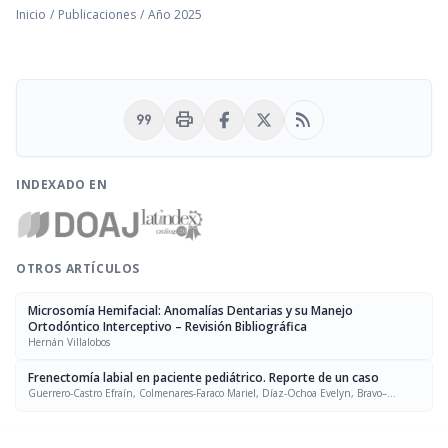
Inicio
/
Publicaciones
/
Año 2025
format_quote
print
rss_feed
INDEXADO EN
OTROS ARTÍCULOS
Microsomía Hemifacial: Anomalías Dentarias y su Manejo
Ortodóntico Interceptivo – Revisión Bibliográfica
Hernán Villalobos
Frenectomía labial en paciente pediátrico. Reporte de un caso
Guerrero-Castro Efraín, Colmenares-Faraco Mariel, Díaz-Ochoa Evelyn, Bravo–
Medina Marisol, Malaver–Pantaleón Libia