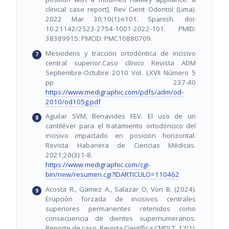
clinical case report]. Rev Cient Odontol (Lima).
2022 Mar 30;10(1):e101. Spanish. doi:
10.21142/2523-2754-1001-2022-101. PMID:
38389915; PMCID: PMC10880709.
Mesiodens y tracción ortodóntica de incisivo
central superior.Caso clínico Revista ADM
Septiembre-Octubre 2010 Vol. LXVII Número 5
pp 237-40
https://www.medigraphic.com/pdfs/adm/od-
2010/od105g.pdf
Aguilar SVM, Benavides FEV. El uso de un
cantiléver para el tratamiento ortodóncico del
incisivo impactado en posición horizontal.
Revista Habanera de Ciencias Médicas.
2021;20(3):1-8.
https://www.medigraphic.com/cgi-
bin/new/resumen.cgi?IDARTICULO=110462
Acosta R., Gamez A., Salazar O, Von B. (2024).
Erupción forzada de incisivos centrales
superiores permanentes retenidos como
consecuencia de dientes supernumerarios.
Reporte de caso. Revista Científica CMDLT, 17(1).