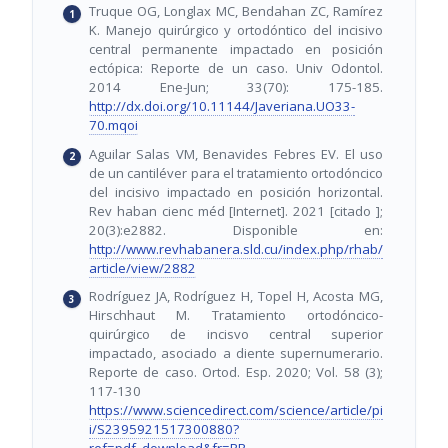
Truque OG, Longlax MC, Bendahan ZC, Ramírez
K. Manejo quirúrgico y ortodóntico del incisivo
central permanente impactado en posición
ectópica: Reporte de un caso. Univ Odontol.
2014 Ene-Jun; 33(70): 175-185.
http://dx.doi.org/10.11144/Javeriana.UO33-
70.mqoi
Aguilar Salas VM, Benavides Febres EV. El uso
de un cantiléver para el tratamiento ortodóncico
del incisivo impactado en posición horizontal.
Rev haban cienc méd [Internet]. 2021 [citado ];
20(3):e2882. Disponible en:
http://www.revhabanera.sld.cu/index.php/rhab/
article/view/2882
Rodríguez JA, Rodríguez H, Topel H, Acosta MG,
Hirschhaut M. Tratamiento ortodóncico-
quirúrgico de incisvo central superior
impactado, asociado a diente supernumerario.
Reporte de caso. Ortod. Esp. 2020; Vol. 58 (3);
117-130
https://www.sciencedirect.com/science/article/pi
i/S2395921517300880?