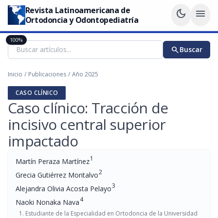
Revista Latinoamericana de
dark_mode
menu
Ortodoncia y Odontopediatría
100%
search
Buscar
Inicio
/
Publicaciones
/
Año 2025
CASO CLÍNICO
Caso clínico: Tracción de
incisivo central superior
impactado
1
Martín Peraza Martínez
2
Grecia Gutiérrez Montalvo
3
Alejandra Olivia Acosta Pelayo
4
Naoki Nonaka Nava
Estudiante de la Especialidad en Ortodoncia de la Universidad