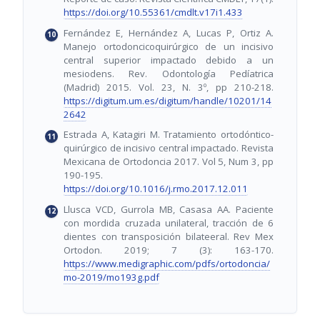
https://doi.org/10.55361/cmdlt.v17i1.433
Fernández E, Hernández A, Lucas P, Ortiz A.
Manejo ortodoncicoquirúrgico de un incisivo
central superior impactado debido a un
mesiodens. Rev. Odontología Pedíatrica
(Madrid) 2015. Vol. 23, N. 3º, pp 210-218.
https://digitum.um.es/digitum/handle/10201/14
2642
Estrada A, Katagiri M. Tratamiento ortodóntico-
quirúrgico de incisivo central impactado. Revista
Mexicana de Ortodoncia 2017. Vol 5, Num 3, pp
190-195.
https://doi.org/10.1016/j.rmo.2017.12.011
Llusca VCD, Gurrola MB, Casasa AA. Paciente
con mordida cruzada unilateral, tracción de 6
dientes con transposición bilateeral. Rev Mex
Ortodon. 2019; 7 (3): 163-170.
https://www.medigraphic.com/pdfs/ortodoncia/
mo-2019/mo193g.pdf