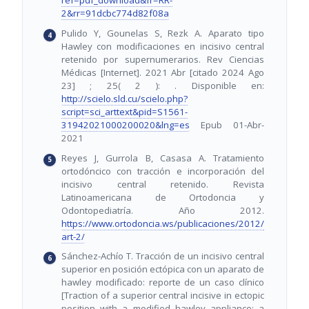
ref=pdf_download&fr=RR-
2&rr=91dcbc774d82f08a
Pulido Y, Gounelas S, Rezk A. Aparato tipo
Hawley con modificaciones en incisivo central
retenido por supernumerarios. Rev Ciencias
Médicas [Internet]. 2021 Abr [citado 2024 Ago
23] ; 25( 2 ): . Disponible en:
http://scielo.sld.cu/scielo.php?
script=sci_arttext&pid=S1561-
31942021000200020&lng=es
Epub 01-Abr-
2021
Reyes J, Gurrola B, Casasa A. Tratamiento
ortodóncico con tracción e incorporación del
incisivo central retenido. Revista
Latinoamericana de Ortodoncia y
Odontopediatría. Año 2012.
https://www.ortodoncia.ws/publicaciones/2012/
art-2/
Sánchez-Achío T. Tracción de un incisivo central
superior en posición ectópica con un aparato de
hawley modificado: reporte de un caso clínico
[Traction of a superior central incisive in ectopic
position with a modified hawley appliance: a