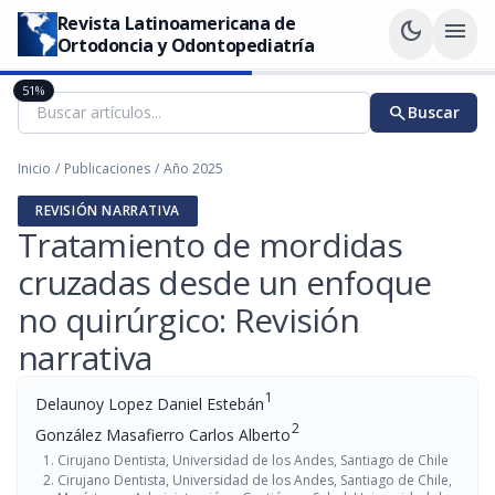
Revista Latinoamericana de
dark_mode
menu
Ortodoncia y Odontopediatría
51%
search
Buscar
Inicio
/
Publicaciones
/
Año 2025
REVISIÓN NARRATIVA
Tratamiento de mordidas
cruzadas desde un enfoque
no quirúrgico: Revisión
narrativa
1
Delaunoy Lopez Daniel Estebán
2
González Masafierro Carlos Alberto
Cirujano Dentista, Universidad de los Andes, Santiago de Chile
Cirujano Dentista, Universidad de los Andes, Santiago de Chile,