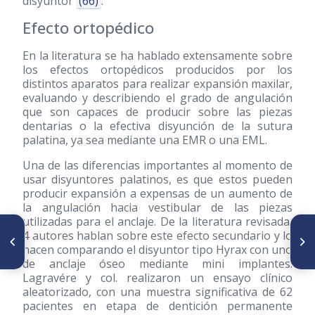
disyuntor
(66)
.
Efecto ortopédico
En la literatura se ha hablado extensamente sobre
los efectos ortopédicos producidos por los
distintos aparatos para realizar expansión maxilar,
evaluando y describiendo el grado de angulación
que son capaces de producir sobre las piezas
dentarias o la efectiva disyunción de la sutura
palatina, ya sea mediante una EMR o una EML.
Una de las diferencias importantes al momento de
usar disyuntores palatinos, es que estos pueden
producir expansión a expensas de un aumento de
la angulación hacia vestibular de las piezas
utilizadas para el anclaje. De la literatura revisada,
ARTÍCULO ANTERIOR
SIGUIENTE ARTÍCULO
4 autores hablan sobre este efecto secundario y lo
Caso clínico: Tracción de
Expansión Rápida del Maxilar:
hacen comparando el disyuntor tipo Hyrax con uno
incisivo central superior
su impacto en la Vía Aérea y la
de anclaje óseo mediante mini implantes.
impactado
función respiratoria
Lagravére y col. realizaron un ensayo clínico
aleatorizado, con una muestra significativa de 62
pacientes en etapa de dentición permanente