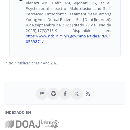
Alanazi AM, Hafiz AM, Aljohani RS, et al.
Psychosocial Impact of Malocclusion and Self-
Perceived Orthodontic Treatment Need among
Young Adult Dental Patients. Eur J Dent [Internet].
8 de septiembre de 2022 [citado 27 de junio de
2025];17(3):713-9. Disponible en:
https://www.ncbi.nlm.nih.gov/pmc/articles/PMC1
0569871/
Inicio
/
Publicaciones
/
Año 2025
format_quote
print
rss_feed
INDEXADO EN