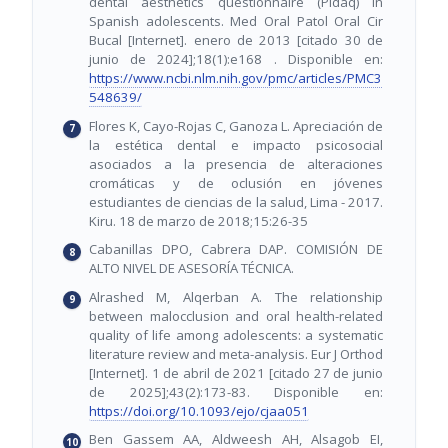
dental aesthetics questionnaire (Pidaq) in
Spanish adolescents. Med Oral Patol Oral Cir
Bucal [Internet]. enero de 2013 [citado 30 de
junio de 2024];18(1):e168 . Disponible en:
https://www.ncbi.nlm.nih.gov/pmc/articles/PMC3
548639/
Flores K, Cayo-Rojas C, Ganoza L. Apreciación de
la estética dental e impacto psicosocial
asociados a la presencia de alteraciones
cromáticas y de oclusión en jóvenes
estudiantes de ciencias de la salud, Lima - 2017.
Kiru. 18 de marzo de 2018;15:26-35
Cabanillas DPO, Cabrera DAP. COMISIÓN DE
ALTO NIVEL DE ASESORÍA TÉCNICA.
Alrashed M, Alqerban A. The relationship
between malocclusion and oral health-related
quality of life among adolescents: a systematic
literature review and meta-analysis. Eur J Orthod
[Internet]. 1 de abril de 2021 [citado 27 de junio
de 2025];43(2):173-83. Disponible en:
https://doi.org/10.1093/ejo/cjaa051
Ben Gassem AA, Aldweesh AH, Alsagob EI,