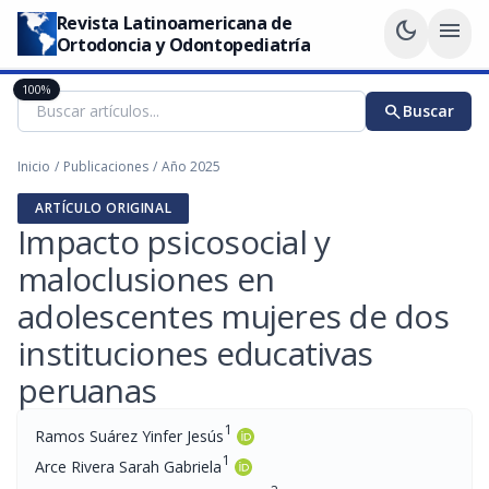
Revista Latinoamericana de
dark_mode
menu
Ortodoncia y Odontopediatría
100%
search
Buscar
Inicio
/
Publicaciones
/
Año 2025
ARTÍCULO ORIGINAL
Impacto psicosocial y
maloclusiones en
adolescentes mujeres de dos
instituciones educativas
peruanas
1
Ramos Suárez Yinfer Jesús
1
Arce Rivera Sarah Gabriela