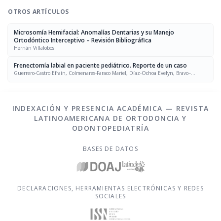
OTROS ARTÍCULOS
Microsomía Hemifacial: Anomalías Dentarias y su Manejo
Ortodóntico Interceptivo – Revisión Bibliográfica
Hernán Villalobos
Frenectomía labial en paciente pediátrico. Reporte de un caso
Guerrero-Castro Efraín, Colmenares-Faraco Mariel, Díaz-Ochoa Evelyn, Bravo–
Medina Marisol, Malaver–Pantaleón Libia
INDEXACIÓN Y PRESENCIA ACADÉMICA — REVISTA
LATINOAMERICANA DE ORTODONCIA Y
ODONTOPEDIATRÍA
BASES DE DATOS
DECLARACIONES, HERRAMIENTAS ELECTRÓNICAS Y REDES
SOCIALES