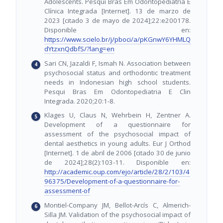
Adolescents. Pesqui Bras Em Odontopediatria E
Clínica Integrada [Internet]. 13 de marzo de
2023 [citado 3 de mayo de 2024];22:e200178.
Disponible en:
https://www.scielo.br/j/pboci/a/pKGnwY6YHMLQ
dYtzxnQdbfS/?lang=en
Sari CN, Jazaldi F, Ismah N. Association between
psychosocial status and orthodontic treatment
needs in Indonesian high school students.
Pesqui Bras Em Odontopediatria E Clin
Integrada. 2020;20:1-8.
Klages U, Claus N, Wehrbein H, Zentner A.
Development of a questionnaire for
assessment of the psychosocial impact of
dental aesthetics in young adults. Eur J Orthod
[Internet]. 1 de abril de 2006 [citado 30 de junio
de 2024];28(2):103-11. Disponible en:
http://academic.oup.com/ejo/article/28/2/103/4
96375/Development-of-a-questionnaire-for-
assessment-of
Montiel-Company JM, Bellot-Arcís C, Almerich-
Silla JM. Validation of the psychosocial impact of