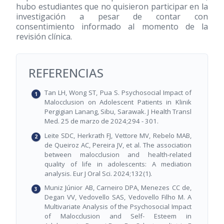
hubo estudiantes que no quisieron participar en la
investigación a pesar de contar con
consentimiento informado al momento de la
revisión clínica.
REFERENCIAS
Tan LH, Wong ST, Pua S. Psychosocial Impact of
Malocclusion on Adolescent Patients in Klinik
Pergigian Lanang, Sibu, Sarawak. J Health Transl
Med. 25 de marzo de 2024;294 - 301.
Leite SDC, Herkrath FJ, Vettore MV, Rebelo MAB,
de Queiroz AC, Pereira JV, et al. The association
between malocclusion and health-related
quality of life in adolescents: A mediation
analysis. Eur J Oral Sci. 2024;132(1).
Muniz Júnior AB, Carneiro DPA, Menezes CC de,
Degan VV, Vedovello SAS, Vedovello Filho M. A
Multivariate Analysis of the Psychosocial Impact
of Malocclusion and Self- Esteem in