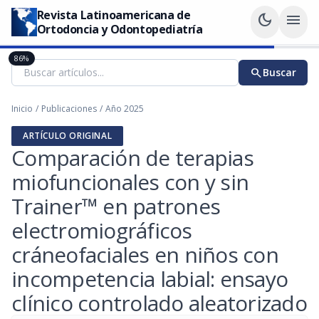
Revista Latinoamericana de
dark_mode
menu
Ortodoncia y Odontopediatría
86%
search
Buscar
Inicio
/
Publicaciones
/
Año 2025
ARTÍCULO ORIGINAL
Comparación de terapias
miofuncionales con y sin
Trainer™ en patrones
electromiográficos
cráneofaciales en niños con
incompetencia labial: ensayo
clínico controlado aleatorizado