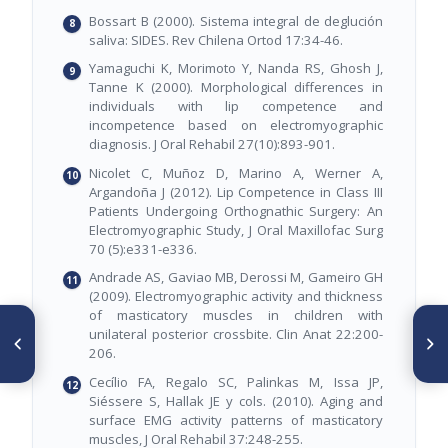
Bossart B (2000). Sistema integral de deglución
saliva: SIDES. Rev Chilena Ortod 17:34-46.
Yamaguchi K, Morimoto Y, Nanda RS, Ghosh J,
Tanne K (2000). Morphological differences in
individuals with lip competence and
incompetence based on electromyographic
diagnosis. J Oral Rehabil 27(10):893-901.
Nicolet C, Muñoz D, Marino A, Werner A,
Argandoña J (2012). Lip Competence in Class III
Patients Undergoing Orthognathic Surgery: An
Electromyographic Study, J Oral Maxillofac Surg
70 (5):e331-e336.
Andrade AS, Gaviao MB, Derossi M, Gameiro GH
(2009). Electromyographic activity and thickness
of masticatory muscles in children with
ARTÍCULO ANTERIOR
SIGUIENTE ARTÍCULO
unilateral posterior crossbite. Clin Anat 22:200-
Oraloma: Microbiota Oral
Consideraciones
206.
Compleja, Disbiosis,
periodontales en pacientes
Inflamación Sistémica y su
ortodóncicos
Cecílio FA, Regalo SC, Palinkas M, Issa JP,
Papel en Enfermedades y
Siéssere S, Hallak JE y cols. (2010). Aging and
Carcinogénesis
surface EMG activity patterns of masticatory
muscles, J Oral Rehabil 37:248-255.