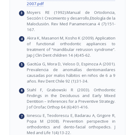
2007.pdf
Moyers RE (1992).Manual de Ortodoncia,
Sección I: Crecimiento y desarrollo,Etiología de la
Maloclusión. Rev Med Panamericana 4 (7):151-
167.
Akira K, Masanori M, Kosho K (2009). Application
of functional orthodontic appliances to
treatment of “mandibular retrusion syndrome”.
Jap J Clin Dent children 14 (4):45-62.
Gacitúa G, Mora D, Veloso D, Espinoza A (2001).
Prevalencia de anomalías dentomaxilares
causadas por malos hábitos en niños de 6 a 9
años. Rev Dent Chile 92 (1):31-34.
Stahl F, Grabowski R (2003). Orthodontic
Findings in the Deciduous and Early Mixed
Dentition – Inferences for a Preventive Strategy.
J of Orofac Orthop 64 (6):401-416.
Ionescu E, Teodorescu E, Badarau A, Grigore R,
Popa M (2008). Prevention perspective in
orthodontics and dento-facial orthopedics. J
Med and Life 1(4):13-22.