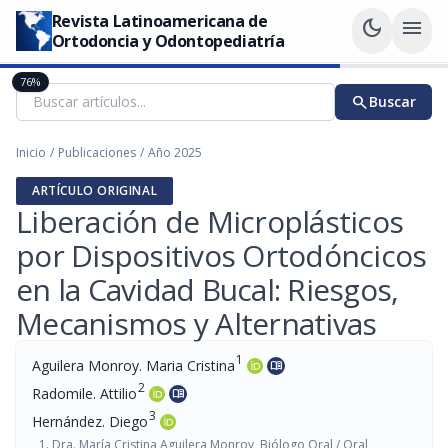
Revista Latinoamericana de
dark_mode
menu
Ortodoncia y Odontopediatría
76%
search
Buscar
Inicio
/
Publicaciones
/
Año 2025
ARTÍCULO ORIGINAL
Liberación de Microplásticos
por Dispositivos Ortodóncicos
en la Cavidad Bucal: Riesgos,
Mecanismos y Alternativas
1
Aguilera Monroy. Maria Cristina
menu_book
2
Radomile. Attilio
menu_book
3
Hernández. Diego
Dra. María Cristina Aguilera Monroy, Biólogo Oral / Oral