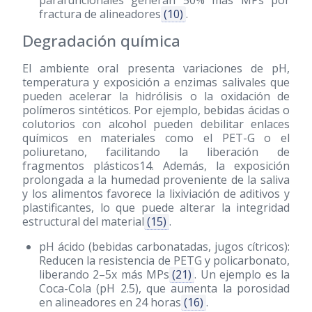
parafuncionales generan 50% más MPs por
fractura de alineadores
(10)
.
Degradación química
El ambiente oral presenta variaciones de pH,
temperatura y exposición a enzimas salivales que
pueden acelerar la hidrólisis o la oxidación de
polímeros sintéticos. Por ejemplo, bebidas ácidas o
colutorios con alcohol pueden debilitar enlaces
químicos en materiales como el PET-G o el
poliuretano, facilitando la liberación de
fragmentos plásticos14. Además, la exposición
prolongada a la humedad proveniente de la saliva
y los alimentos favorece la lixiviación de aditivos y
plastificantes, lo que puede alterar la integridad
estructural del material
(15)
.
pH ácido (bebidas carbonatadas, jugos cítricos):
Reducen la resistencia de PETG y policarbonato,
liberando 2–5x más MPs
(21)
. Un ejemplo es la
Coca-Cola (pH 2.5), que aumenta la porosidad
en alineadores en 24 horas
(16)
.