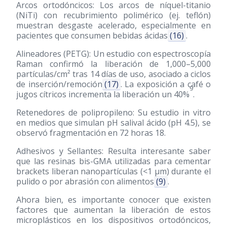
Arcos ortodóncicos: Los arcos de níquel-titanio
(NiTi) con recubrimiento polimérico (ej. teflón)
muestran desgaste acelerado, especialmente en
pacientes que consumen bebidas ácidas
(16)
.
Alineadores (PETG): Un estudio con espectroscopía
Raman confirmó la liberación de 1,000–5,000
partículas/cm² tras 14 días de uso, asociado a ciclos
de inserción/remoción
(17)
. La exposición a café o
9
jugos cítricos incrementa la liberación un 40%
.
Retenedores de polipropileno: Su estudio in vitro
en medios que simulan pH salival ácido (pH 4.5), se
observó fragmentación en 72 horas 18.
Adhesivos y Sellantes: Resulta interesante saber
que las resinas bis-GMA utilizadas para cementar
brackets liberan nanopartículas (<1 µm) durante el
pulido o por abrasión con alimentos
(9)
.
Ahora bien, es importante conocer que existen
factores que aumentan la liberación de estos
microplásticos en los dispositivos ortodóncicos,