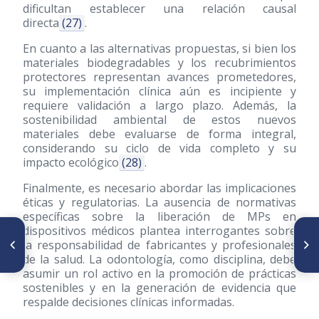
dificultan establecer una relación causal
directa
(27)
.
En cuanto a las alternativas propuestas, si bien los
materiales biodegradables y los recubrimientos
protectores representan avances prometedores,
su implementación clínica aún es incipiente y
requiere validación a largo plazo. Además, la
sostenibilidad ambiental de estos nuevos
materiales debe evaluarse de forma integral,
considerando su ciclo de vida completo y su
impacto ecológico
(28)
.
Finalmente, es necesario abordar las implicaciones
éticas y regulatorias. La ausencia de normativas
específicas sobre la liberación de MPs en
dispositivos médicos plantea interrogantes sobre
ARTÍCULO ANTERIOR
SIGUIENTE ARTÍCULO
la responsabilidad de fabricantes y profesionales
Evidencia clínica y
Manifestaciones orales en
cefalométrica de resultados
pacientes con
de la salud. La odontología, como disciplina, debe
obtenidos en pacientes
craneosinostosis asociada a
asumir un rol activo en la promoción de prácticas
tratados con aparatos
síndromes
sostenibles y en la generación de evidencia que
miofuncionales
respalde decisiones clínicas informadas.