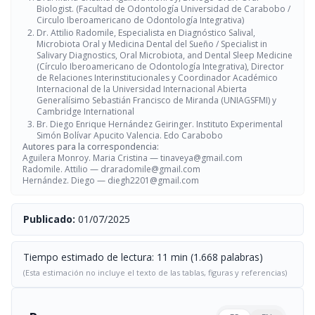
Biologist. (Facultad de Odontología Universidad de Carabobo /
Circulo Iberoamericano de Odontología Integrativa)
Dr. Attilio Radomile, Especialista en Diagnóstico Salival,
Microbiota Oral y Medicina Dental del Sueño / Specialist in
Salivary Diagnostics, Oral Microbiota, and Dental Sleep Medicine
(Círculo Iberoamericano de Odontología Integrativa), Director
de Relaciones Interinstitucionales y Coordinador Académico
Internacional de la Universidad Internacional Abierta
Generalísimo Sebastián Francisco de Miranda (UNIAGSFMI) y
Cambridge International
Br. Diego Enrique Hernández Geiringer. Instituto Experimental
Simón Bolívar Apucito Valencia. Edo Carabobo
Autores para la correspondencia:
Aguilera Monroy. Maria Cristina —
tinaveya@gmail.com
Radomile. Attilio —
draradomile@gmail.com
Hernández. Diego —
diegh2201@gmail.com
Publicado:
01/07/2025
Tiempo estimado de lectura: 11 min (1.668 palabras)
(Esta estimación no incluye el texto de las tablas, figuras y referencias)