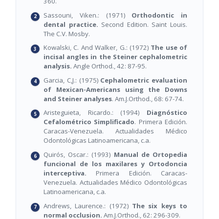
360.
Sassouni, Viken.: (1971)
Orthodontic in
dental practice.
Second Edition. Saint Louis.
The C.V. Mosby.
Kowalski, C. And Walker, G.: (1972)
The use of
incisal angles in the Steiner cephalometric
analysis.
Angle Orthod., 42: 87-95.
Garcia, C,J.: (1975)
Cephalometric evaluation
of Mexican-Americans using the Downs
and Steiner analyses
. Am.J.Orthod., 68: 67-74.
Aristeguieta, Ricardo.: (1994)
Diagnóstico
Cefalométrico Simplificado
. Primera Edición.
Caracas-Venezuela. Actualidades Médico
Odontológicas Latinoamericana, c.a.
Quirós, Oscar.: (1993)
Manual de Ortopedia
funcional de los maxilares y Ortodoncia
interceptiva.
Primera Edición. Caracas-
Venezuela. Actualidades Médico Odontológicas
Latinoamericana, c.a.
Andrews, Laurence.: (1972)
The six keys to
normal occlusion.
Am.J.Orthod., 62: 296-309.