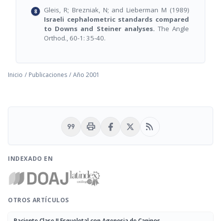
Gleis, R; Brezniak, N; and Lieberman M (1989)
Israeli cephalometric standards compared
to Downs and Steiner analyses.
The Angle
Orthod., 60-1: 35-40.
Inicio
/
Publicaciones
/
Año 2001
format_quote
print
rss_feed
INDEXADO EN
OTROS ARTÍCULOS
Paciente Clase II Esqueletal con Agenesia de Caninos