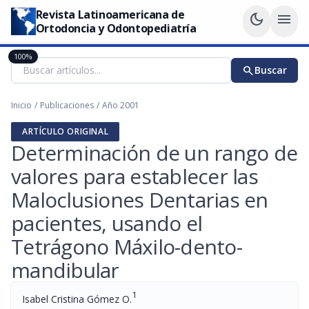
Revista Latinoamericana de
dark_mode
menu
Ortodoncia y Odontopediatría
100%
search
Buscar
Inicio
/
Publicaciones
/
Año 2001
ARTÍCULO ORIGINAL
Determinación de un rango de
valores para establecer las
Maloclusiones Dentarias en
pacientes, usando el
Tetrágono Máxilo-dento-
mandibular
1
Isabel Cristina Gómez O.