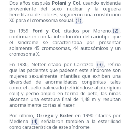
Dos años después
Polani y Col.
usando evidencia
proveniente del sexo nuclear y la ceguera
hereditaria de colores, sugirieron una constitución
X0 para el cromosoma sexual..
(1)
,.
En 1959,
Ford y Col,
citados por Moreno.
(2)
,
confirmaron con la introducción del cariotipo que
el síndrome se caracterizaba por presentar
solamente 45 cromosomas, 44 autosómicos y un
cromosoma X.
En 1980, Netter citado por Carrazco
(3)
, refirió
que las pacientes que padecen este síndrome son
mujeres sexualmente infantiles que exhiben una
diversidad de anormalidades congénitas tales
como: el cuello palmeado (refiriéndose al pterigium
colli) y pecho amplio en forma de peto, las niñas
alcanzan una estatura final de 1,48 m y resultan
anormalmente cortas al nacer.
Por último,
Orrego
y
Bixler
en 1990 citados por
Medlena
(4)
señalaron también a la esterilidad
como característica de este síndrome.