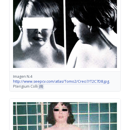
Imagen N.4
http://www.seepcv.com/atlas/Tomo2/Creci7/T2C7D8.jpg
.
Pterigium Colli
(8)