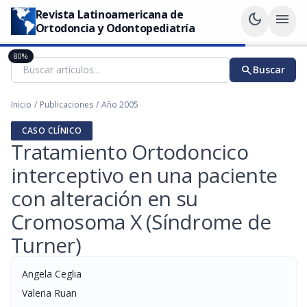
Revista Latinoamericana de
dark_mode
menu
Ortodoncia y Odontopediatría
80%
search
Buscar
Inicio
/
Publicaciones
/
Año 2005
CASO CLÍNICO
Tratamiento Ortodoncico
interceptivo en una paciente
con alteración en su
Cromosoma X (Síndrome de
Turner)
Angela Ceglia
Valeria Ruan