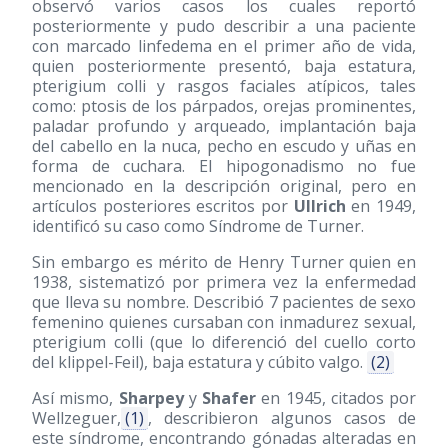
observó varios casos los cuales reportó
posteriormente y pudo describir a una paciente
con marcado linfedema en el primer año de vida,
quien posteriormente presentó, baja estatura,
pterigium colli y rasgos faciales atípicos, tales
como: ptosis de los párpados, orejas prominentes,
paladar profundo y arqueado, implantación baja
del cabello en la nuca, pecho en escudo y uñas en
forma de cuchara. El hipogonadismo no fue
mencionado en la descripción original, pero en
artículos posteriores escritos por
Ullrich
en 1949,
identificó su caso como Síndrome de Turner.
Sin embargo es mérito de Henry Turner quien en
1938, sistematizó por primera vez la enfermedad
que lleva su nombre. Describió 7 pacientes de sexo
femenino quienes cursaban con inmadurez sexual,
pterigium colli (que lo diferenció del cuello corto
del klippel-Feil), baja estatura y cúbito valgo.
(2)
Así mismo,
Sharpey
y
Shafer
en 1945, citados por
Wellzeguer,
(1)
, describieron algunos casos de
este síndrome, encontrando gónadas alteradas en