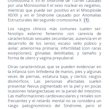
cromosoma X. En el Síndrome de Turner causado
por una Monosomía X el sexo nuclear es negativo,
mientras que puede ser positivo en el Mixoploide
X0/XX y en el Síndrome causado por Anomalías
Estructurales del segundo cromosoma X.
(1)
.
Los rasgos clínicos más comunes suelen ser:
fenotipo externo femenino con carencia de
características sexuales secundarias; ausencia en el
desarrollo de los senos; escaso vello púbico y
axilar; amenorrea primaria; infertilidad (con raras
excepciones); gónadas debilitadas; y tamaño y
forma de utero y vagina prepuberal.
Otras características que se pueden evidenciar en
la infancia son: linfedema de manos, pies y algunas
veces de piernas, estatura baja, y ciertos rasgos
dismórficos. Las personas afectadas suelen
presentar Nevus pigmentado en la piel y en pocas
ocasiones telangiectasias en la pared del intestino.
Las malformaciones cardiovasculares y renales son
frecuentes y el retardo mental no se considera un
rasgo patognomónico del Síndrome, pero el