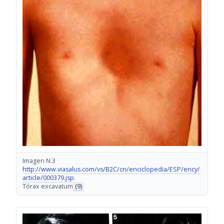
Imagen N.3
http://www.viasalus.com/vs/B2C/cn/enciclopedia/ESP/ency/
article/000379.jsp
.
Tórax excavatum
(9)