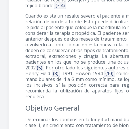
tejido blando.
(3,4)
Cuando exista un resalte severo el paciente a 
relación de borde a borde. Esto puede dificultar l
le pide al paciente que coloque la mandíbula lo 
considerar la terapia ortopédica. El paciente s
anterior después de dos meses de tratamiento. Si
o volverlo a confeccionar en esta nueva relació
deben de considerar otros tipos de tratamientos 
extraoral, extracciones y cirugía. La abert
pacientes en los que no se produce una oclusi
2002
(5)
. Por otro lado los siguientes autores
Henry Field
(8)
. 1991, Howen 1984
(10)
coinci
mandibulares de 4 a 6 mm como mínimo, se log
los incisivos, sí la posición correcta para r
recomienda la utilización de aparatos fijo
requiera.
Objetivo General
Determinar los cambios en la longitud mandibu
clase II, en crecimiento con tratamiento de bio