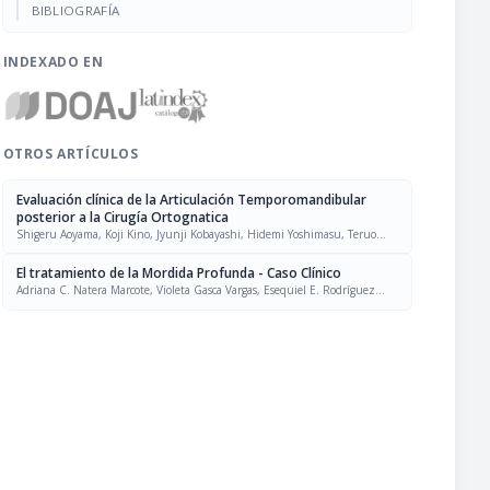
BIBLIOGRAFÍA
INDEXADO EN
OTROS ARTÍCULOS
Evaluación clínica de la Articulación Temporomandibular
posterior a la Cirugía Ortognatica
Shigeru Aoyama, Koji Kino, Jyunji Kobayashi, Hidemi Yoshimasu, Teruo
Amagasa
El tratamiento de la Mordida Profunda - Caso Clínico
Adriana C. Natera Marcote, Violeta Gasca Vargas, Esequiel E. Rodríguez
Yáñez, Rogelio Casasa Araujo