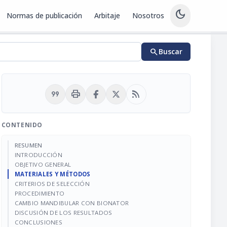
dark_mode
Normas de publicación
Arbitaje
Nosotros
search
Buscar
format_quote
print
rss_feed
CONTENIDO
RESUMEN
INTRODUCCIÓN
OBJETIVO GENERAL
MATERIALES Y MÉTODOS
CRITERIOS DE SELECCIÓN
PROCEDIMIENTO
CAMBIO MANDIBULAR CON BIONATOR
DISCUSIÓN DE LOS RESULTADOS
CONCLUSIONES