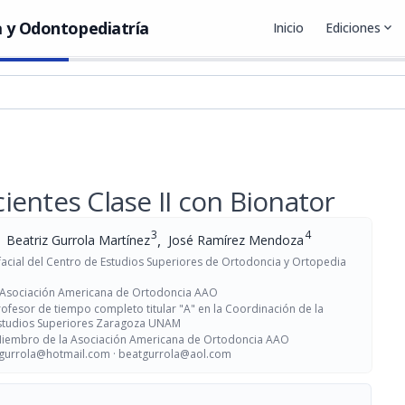
 y Odontopediatría
Inicio
Ediciones
expand_more
entes Clase II con Bionator
3
4
,
Beatriz Gurrola Martínez
José Ramírez Mendoza
acial del Centro de Estudios Superiores de Ortodoncia y Ortopedia
la Asociación Americana de Ortodoncia AAO
rofesor de tiempo completo titular "A" en la Coordinación de la
e Estudios Superiores Zaragoza UNAM
 Miembro de la Asociación Americana de Ortodoncia AAO
gurrola@hotmail.com
·
beatgurrola@aol.com