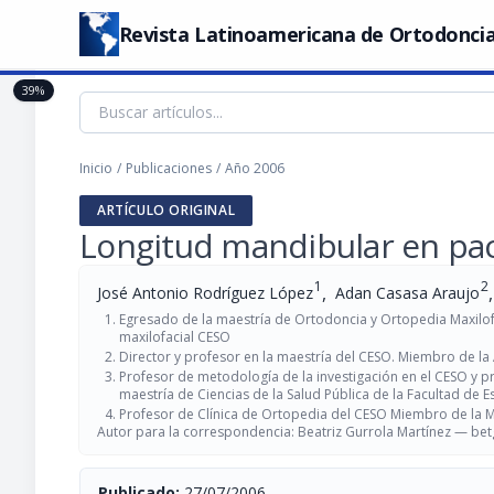
Revista Latinoamericana de Ortodoncia
39%
Inicio
/
Publicaciones
/
Año 2006
ARTÍCULO ORIGINAL
Longitud mandibular en paci
1
2
,
,
José Antonio Rodríguez López
Adan Casasa Araujo
Egresado de la maestría de Ortodoncia y Ortopedia Maxilof
maxilofacial CESO
Director y profesor en la maestría del CESO. Miembro de 
Profesor de metodología de la investigación en el CESO y p
maestría de Ciencias de la Salud Pública de la Facultad d
Profesor de Clínica de Ortopedia del CESO Miembro de la
Autor para la correspondencia: Beatriz Gurrola Martínez —
bet
Publicado:
27/07/2006