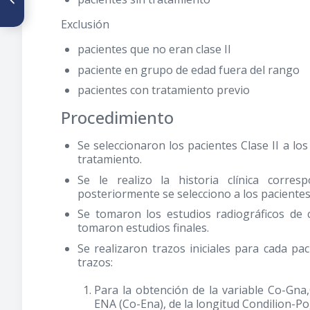
Cefalométrico nap con la línea
estética de Ricketts, en dos
Exclusión
pacientes sometidos a cirugía
Ortognática
pacientes que no eran clase II
paciente en grupo de edad fuera del rango
pacientes con tratamiento previo
Procedimiento
Se seleccionaron los pacientes Clase II a los
tratamiento.
Se le realizo la historia clínica corres
posteriormente se selecciono a los pacientes
Se tomaron los estudios radiográficos de 
tomaron estudios finales.
Se realizaron trazos iniciales para cada pa
trazos:
Para la obtención de la variable Co-Gna,
ENA (Co-Ena), de la longitud Condilion-P