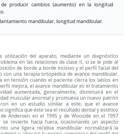
z de producir cambios (aumento) en la longitud
o.
lantamiento mandibular, longitud mandibular.
a utilización del aparato, mediante un diagnóstico
roblema en las relaciones de clase II, si se le pide al
ción de borde a borde incisivo y el perfil facial del
o con una terapia ortopédica de avance mandibular.
 en tensión cuando el paciente cierra los labios en
erfil mejora, el avance mandibular es el tratamiento
tividad aumentada, generalmente, disminuirá en el
vidad muscular anormal y promueva un nuevo patrón
ron en un estudio similar a este, que el avance
significa que éste sea el resultado dental y estético
es de Andersen en el 1995 y de Wooside en el 1997
r se revierte hacia fuera, ocasionando un aspecto
nto una ligera recidiva mandibular normalizará la
verbite) y alterará la norma armoniosa del perfil del