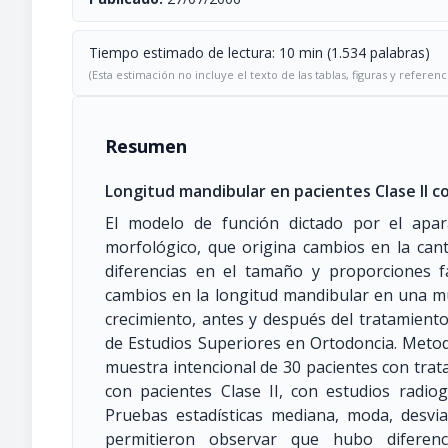
Tiempo estimado de lectura: 10 min (1.534 palabras)
(Esta estimación no incluye el texto de las tablas, figuras y referenc
Resumen
Longitud mandibular en pacientes Clase II c
El modelo de función dictado por el apa
morfológico, que origina cambios en la canti
diferencias en el tamaño y proporciones f
cambios en la longitud mandibular en una mu
crecimiento, antes y después del tratamient
de Estudios Superiores en Ortodoncia. Metodo
muestra intencional de 30 pacientes con tra
con pacientes Clase II, con estudios radiogr
Pruebas estadísticas mediana, moda, desvia
permitieron observar que hubo diferenc