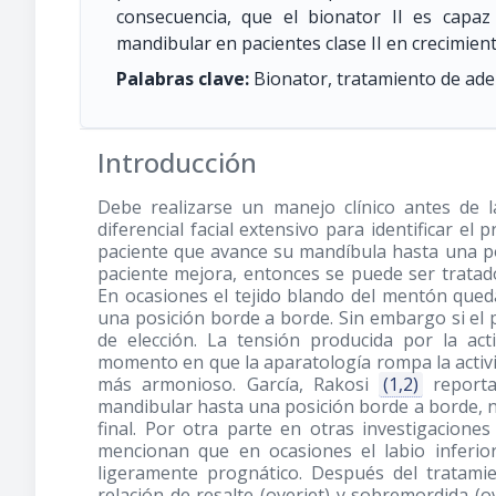
consecuencia, que el bionator II es capa
mandibular en pacientes clase II en crecimient
Palabras clave:
Bionator, tratamiento de ade
Introducción
Debe realizarse un manejo clínico antes de l
diferencial facial extensivo para identificar el p
paciente que avance su mandíbula hasta una posi
paciente mejora, entonces se puede ser tratad
En ocasiones el tejido blando del mentón queda
una posición borde a borde. Sin embargo si el p
de elección. La tensión producida por la ac
momento en que la aparatología rompa la acti
más armonioso. García, Rakosi
(1,2)
reporta
mandibular hasta una posición borde a borde, no 
final. Por otra parte en otras investigacion
mencionan que en ocasiones el labio inferio
ligeramente prognático. Después del tratamie
relación de resalte (overjet) y sobremordida (o