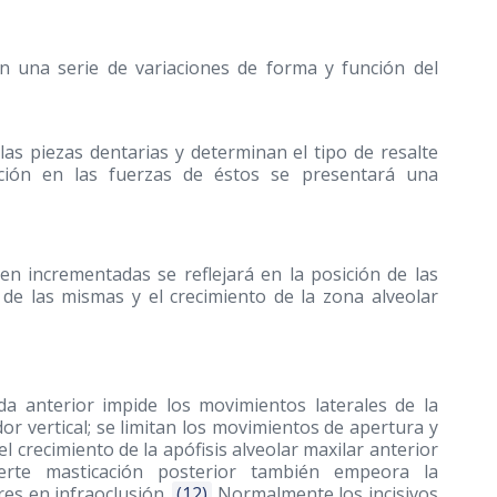
en una serie de variaciones de forma y función del
 las piezas dentarias y determinan el tipo de resalte
eración en las fuerzas de éstos se presentará una
n incrementadas se reflejará en la posición de las
de las mismas y el crecimiento de la zona alveolar
da anterior impide los movimientos laterales de la
or vertical; se limitan los movimientos de apertura y
l crecimiento de la apófisis alveolar maxilar anterior
erte masticación posterior también empeora la
res en infraoclusión.
(12)
Normalmente los incisivos