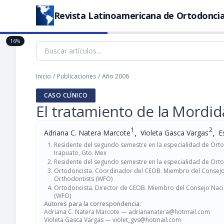
Revista Latinoamericana de Ortodoncia
16%
Inicio
/
Publicaciones
/
Año 2006
CASO CLÍNICO
El tratamiento de la Mordid
1
2
,
,
Adriana C. Natera Marcote
Violeta Gasca Vargas
E
Residente del segundo semestre en la especialidad de Orto
Irapuato, Gto. Mex
Residente del segundo semestre en la especialidad de Ort
Ortodoncista. Coordinador del CEOB. Miembro del Consejo 
Orthodontists (WFO)
Ortodoncista. Director de CEOB. Miembro del Consejo Nacio
(WFO)
Autores para la correspondencia:
Adriana C. Natera Marcote —
adriananatera@hotmail.com
Violeta Gasca Vargas —
violet_gvs@hotmail.com