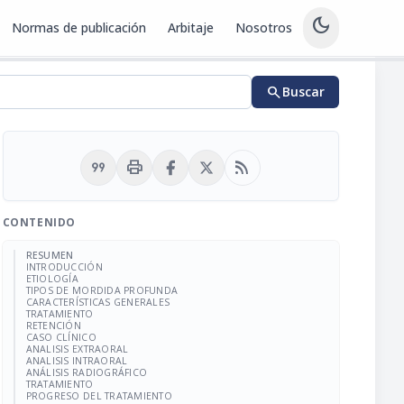
dark_mode
Normas de publicación
Arbitaje
Nosotros
search
Buscar
format_quote
print
rss_feed
CONTENIDO
RESUMEN
INTRODUCCIÓN
ETIOLOGÍA
TIPOS DE MORDIDA PROFUNDA
CARACTERÍSTICAS GENERALES
TRATAMIENTO
RETENCIÓN
CASO CLÍNICO
ANALISIS EXTRAORAL
ANALISIS INTRAORAL
ANÁLISIS RADIOGRÁFICO
TRATAMIENTO
PROGRESO DEL TRATAMIENTO