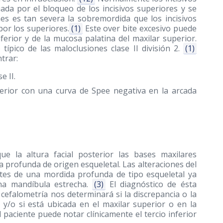
ada por el bloqueo de los incisivos superiores y se
nes es tan severa la sobremordida que los incisivos
por los superiores.
(1)
Este over bite excesivo puede
ferior y de la mucosa palatina del maxilar superior.
ípico de las maloclusiones clase II división 2.
(1)
trar:
e II.
ferior con una curva de Spee negativa en la arcada
ue la altura facial posterior las bases maxilares
a profunda de origen esqueletal. Las alteraciones del
tes de una mordida profunda de tipo esqueletal ya
na mandíbula estrecha.
(3)
El diagnóstico de ésta
 cefalometría nos determinará si la discrepancia o la
o y/o si está ubicada en el maxilar superior o en la
paciente puede notar clínicamente el tercio inferior