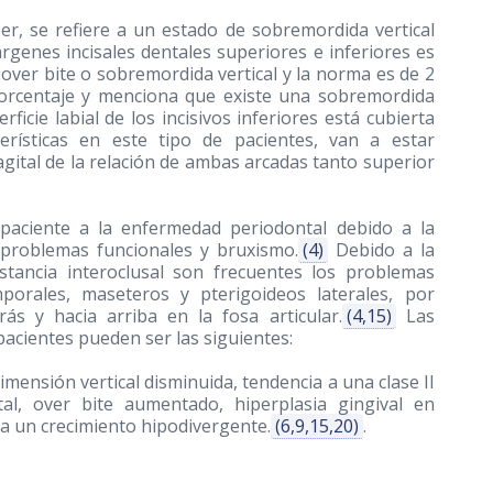
r, se refiere a un estado de sobremordida vertical
genes incisales dentales superiores e inferiores es
over bite o sobremordida vertical y la norma es de 2
orcentaje y menciona que existe una sobremordida
ficie labial de los incisivos inferiores está cubierta
erísticas en este tipo de pacientes, van a estar
agital de la relación de ambas arcadas tanto superior
paciente a la enfermedad periodontal debido a la
, problemas funcionales y bruxismo.
(4)
Debido a la
stancia interoclusal son frecuentes los problemas
porales, maseteros y pterigoideos laterales, por
ás y hacia arriba en la fosa articular.
(4,15)
Las
e pacientes pueden ser las siguientes:
dimensión vertical disminuida, tendencia a una clase II
ntal, over bite aumentado, hiperplasia gingival en
 a un crecimiento hipodivergente.
(6,9,15,20)
.