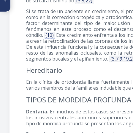
de su cara disminuido.
(3,5,22)
Articulación
Temporomandibular
Si se trata de un paciente en crecimiento, el pr
posterior a la Cirugía
como en la corrección ortopédica y ortodóntica.
Ortognatica
factor determinante del tipo de maloclusión
fenómenos en este proceso como el descenso d
cóndilo.
(10)
Este crecimiento enfrenta a los inc
a crear la retroclinación de las coronas de los
De esta influencia funcional y la consecuente d
resto de las anomalías oclusales, como la retr
segmentos bucales y el apiñamiento.
(3,7,9,19,2
Hereditario
En la clínica de ortodoncia llama fuertemente 
varios miembros de la familia; es indudable que
TIPOS DE MORDIDA PROFUNDA
Dentaria.
En muchos de estos casos se presenta 
los incisivos centrales anteriores superiores 
tipo de mordida profunda se presentan los ángu