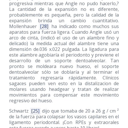
progresiva mientras que Angle no pudo hacerlo,?
La cantidad de la expansión no es diferente,
probablemente es pequeña, pero la calidad de la
expansión brinda un cambio cuantitativo.
Mollenhauer
[28]
ha indicado como muchos sus
aparatos para fuerza ligera. Cuando Angle usó un
arco de cinta, (indicó el uso de un alambre fino y
delicado) la medida actual del alambre tiene una
dimensión de.036 x.022 pulgada. La ligadura para
este alambre agobiaría el periodonto y previene el
desarrollo de un soporte dentoalveolar. Tan
pronto se moldeara nuevo hueso, el soporte
dentoalveolar sólo se doblaría y al terminar el
tratamiento regresaría rápidamente. Clínicos
sagaces pueden ven esto en la distalizacion de
molares usando headgear y tratan de realizar
movimientos para compensar este movimiento
regresivo del hueso.
Schwartz
[25]
dijo que tomaba de 20 a 26 g / cm ²
de la fuerza para colapsar los vasos capilares en el
ligamento periodontal. ¡Con RPEs y extraorales
esta fuerza excede a veces hasta 10 libras!.