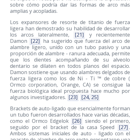
sobre cómo podría dar las formas de arco más
amplias y acopladas.
Los expansores de resorte de titanio de fuerza
ligera han demostrado su habilidad de desarrollar
los arcos lateralmente,
[21]
y recientemente
Damon
[22]
ha sugerido que fuerza del arco de
alambre ligero, unido con un tubo pasivo y una
proporción de alambre - ranura adecuada, permite
que los dientes acompañando de su alveolo
dentario se dilaten en todos planos del espacio.
Damon sostiene que usando alambres delgados de
fuerza ligera como los de Ni - Ti ™ de cobre (
Ormco corporation, Orange, CA) se consigue la
fuerza biológica ideal propuesta hace mucho por
algunos investigadores.
[23]
[24, 25]
Brackets de auto-ligado que esencialmente forman
un tubo fueron desarrollados hace varias décadas,
como el Ormco Edgelok
[26]
siendo el primero,
seguido por el bracket de la casa Speed
[27]
.
Ambos sistemas iniciales de auto - ligado con el
aparato de alambre de arco recto presentaron una