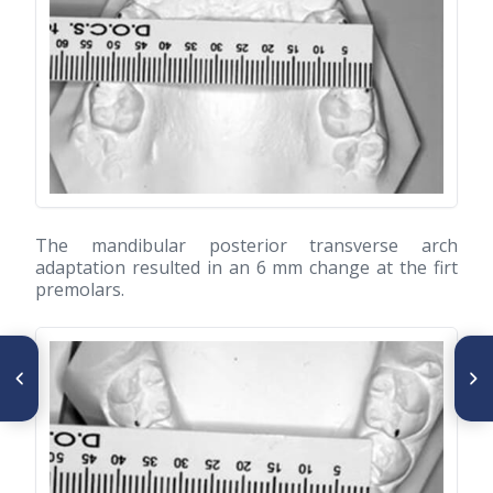
The mandibular posterior transverse arch
adaptation resulted in an 6 mm change at the firt
premolars.
ARTÍCULO ANTERIOR
SIGUIENTE ARTÍCULO
Frecuencia de ausencias
Metodo de maduración ósea
dentales en pacientes con
de las vertebras cervicales, en
tratamiento de Ortodoncia -
pacientes del Diplomado de
evaluación de Casos Boards
Ortodoncia Interceptiva,
del C.E.S.O.
UGAMA - 2006