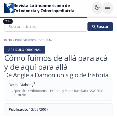
Revista Latinoamericana de
dark_mode
menu
Ortodoncia y Odontopediatría
74%
search
Buscar
Inicio
/
Publicaciones
/
Año 2007
ARTÍCULO ORIGINAL
Cómo fuimos de allá para acá
y de aquí para allá
De Angle a Damon un siglo de historia
1
Derek Mahony
Specialist Orthodontist. 49 Botany Street Randwick NSW 2031,
Australia
Publicado:
12/03/2007