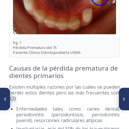
Fig. 7
Pérdida Prematura del 75
Paciente Clínica Odontopediatría UGMA
Causas de la pérdida prematura de
dientes primarios
Existen múltiples razones por las cuáles se pueden
perder estos dientes pero las más frecuentes son:
ARTÍCULO ANTERIOR
SIGUIENTE ARTÍCULO
(2)
El espacio retromolar en
Valores Cefalométricos en
pacientes mexicanos con
niños de nacionalidad italiana
Enfermedades tales como: caries dental,
terceros molares
con oclusión normal:
mandibulares erupcionados e
confrontación con
periodontitis (periodontosis, periodontitis
impactados
poblaciones del norte de
juvenil), resorciones radículares atípicas.
Europa y de Norteamérica
Involuntarias, más del 50% de los traumatismos