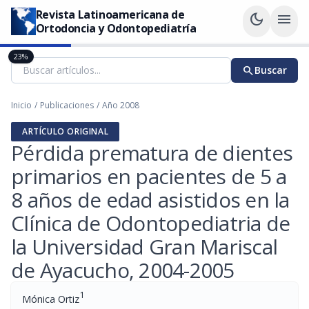
Revista Latinoamericana de
dark_mode
menu
Ortodoncia y Odontopediatría
23%
search
Buscar
Inicio
/
Publicaciones
/
Año 2008
ARTÍCULO ORIGINAL
Pérdida prematura de dientes
primarios en pacientes de 5 a
8 años de edad asistidos en la
Clínica de Odontopediatria de
la Universidad Gran Mariscal
de Ayacucho, 2004-2005
1
Mónica Ortiz