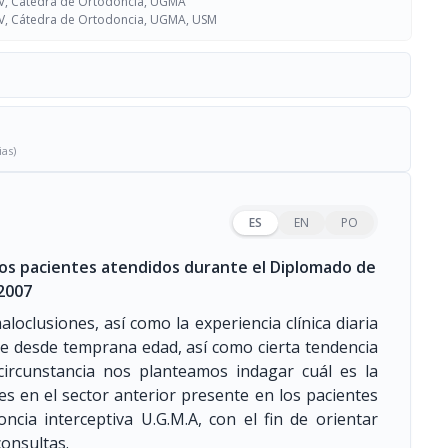
CV, Cátedra de Ortodoncia, UGMA
CV, Cátedra de Ortodoncia, UGMA, USM
ias)
ES
EN
PO
los pacientes atendidos durante el Diplomado de
2007
loclusiones, así como la experiencia clínica diaria
je desde temprana edad, así como cierta tendencia
circunstancia nos planteamos indagar cuál es la
es en el sector anterior presente en los pacientes
cia interceptiva U.G.M.A, con el fin de orientar
consultas.