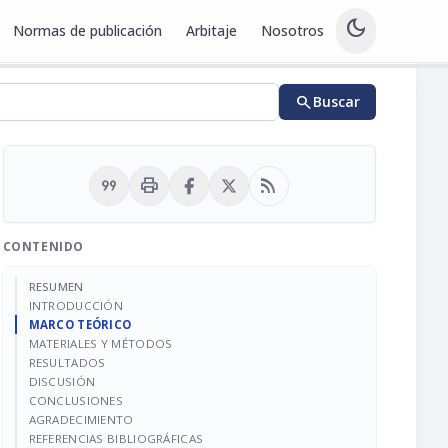
dark_mode
Normas de publicación
Arbitaje
Nosotros
search
Buscar
format_quote
print
rss_feed
CONTENIDO
RESUMEN
INTRODUCCIÓN
MARCO TEÓRICO
MATERIALES Y MÉTODOS
RESULTADOS
DISCUSIÓN
CONCLUSIONES
AGRADECIMIENTO
REFERENCIAS BIBLIOGRÁFICAS