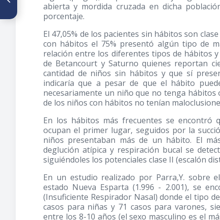
abierta y mordida cruzada en dicha poblaci
de Ricketts en pacientes con
porcentaje.
extracciones de primeros
premolares
El 47,05% de los pacientes sin hábitos son clase I,
con hábitos el 75% presentó algún tipo de ma
relación entre los diferentes tipos de hábitos 
de Betancourt y Saturno quienes reportan cier
cantidad de niños sin hábitos y que sí pres
indicaría que a pesar de que el hábito pued
necesariamente un niño que no tenga hábitos or
de los niños con hábitos no tenían maloclusione
En los hábitos más frecuentes se encontró qu
ocupan el primer lugar, seguidos por la succión
niños presentaban más de un hábito. El más 
deglución atípica y respiración bucal se detect
siguiéndoles los potenciales clase II (escalón dist
En un estudio realizado por Parra,Y. sobre e
estado Nueva Esparta (1.996 - 2.001), se en
(Insuficiente Respirador Nasal) donde el tipo d
casos para niñas y 71 casos para varones, s
entre los 8-10 años (el sexo masculino es el m