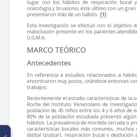
lugar con los hábitos de respiración bucal y 
onicofagia y bruxismo, éste último con un gran
presentaron más de un hábito.
(1)
Esta investigación se efectuó con el objetivo 
maloclusión presente en los pacientes atendido
U.G.M.A.
MARCO TEÓRICO
Antecedentes
En referencia a estudios relacionados a hábit
encontraron muy pocos, citándose entonces com
trabajos:
Recientemente el estudio características de la o
Roche del Instituto Venezolano de Investigacio
población de 45 niños entre los 4 y 6 años de e
80% de la población estudiada presentó algún
hábitos. La prevalencia de mordida cerrada o 
características bucales más comunes, muchos 
ARTÍCULO ANTERIOR
digital (pulgar), respiración bucal y deglució
Valoración del plano estético