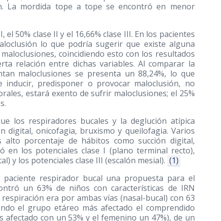
ón. La mordida tope a tope se encontró en menor
 el 50% clase II y el 16,66% clase III. En los pacientes
loclusión lo que podría sugerir que existe alguna
y maloclusiones, coincidiendo esto con los resultados
ta relación entre dichas variables. Al comparar la
entan maloclusiones se presenta un 88,24%, lo que
e inducir, predisponer o provocar maloclusión, no
ales, estará exento de sufrir maloclusiones; el 25%
s.
e los respiradores bucales y la deglución atípica
 digital, onicofagia, bruxismo y queilofagia. Varios
alto porcentaje de hábitos como succión digital,
ó en los potenciales clase I (plano terminal recto),
al) y los potenciales clase III (escalón mesial).
(1)
l paciente respirador bucal una propuesta para el
contró un 63% de niños con características de IRN
e respiración era por ambas vías (nasal-bucal) con 63
iendo el grupo etáreo más afectado el comprendido
ás afectado con un 53% y el femenino un 47%), de un