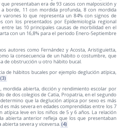
ar que presentaban era de 93 casos con malposición y
e a borde, 11 con mordida profunda, 8 con mordida
 y varones lo que representa un 84% con signos de
os con los presentados por Epidemiología regional
entre las 10 principales causas de morbilidad en el
arta con un 16,8% para el periodo Enero-Septiembre
nos autores como Fernández y Acosta, Aristiguietta,
como la consecuencia de un hábito o costumbre, que
sa de obstrucción u otro hábito bucal.
cia de hábitos bucales por ejemplo deglución atípica,
(3)
a, mordida abierta, dicción y rendimiento escolar por
do de dos colegios de Catia, Propatria, en el segundo
3 determino que la deglución atípica por sexo es más
ad es más severa en edades comprendidas entre los 7
atípica leve en los niños de 5 y 6 años. La relación
ida abierta anterior refleja que los que presentaban
 abierta severa y viceversa.
(4)