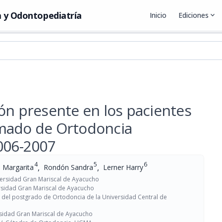
 y Odontopediatría
Inicio
Ediciones
expand_more
ón presente en los pacientes
omado de Ortodoncia
2006-2007
4
5
6
,
,
s Margarita
Rondón Sandra
Lerner Harry
iversidad Gran Mariscal de Ayacucho
rsidad Gran Mariscal de Ayacucho
or del postgrado de Ortodoncia de la Universidad Central de
rsidad Gran Mariscal de Ayacucho