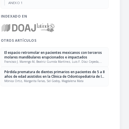
ANEXO 1
INDEXADO EN
OTROS ARTÍCULOS
El espacio retromolar en pacientes mexicanos con terceros
molares mandibulares erupcionados e impactados
Francisco J. Marengo M, Beatriz Gurrola Martínez, Luis F. Díaz Cepeda,
Adán Casasa Araujo
Pérdida prematura de dientes primarios en pacientes de 5 a 8
años de edad asistidos en la Clínica de Odontopediatria de la
Universidad Gran Mariscal de Ayacucho, 2004-2005
Mónica Ortiz, Margarita Farias, Sol Godoy, Magdalena Mata