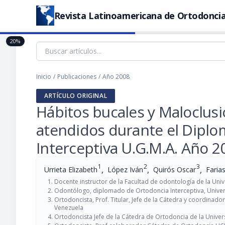
Revista Latinoamericana de Ortodoncia
20%
Inicio
/
Publicaciones
/
Año 2008
ARTÍCULO ORIGINAL
Hábitos bucales y Maloclusi
atendidos durante el Dipl
Interceptiva U.G.M.A. Año 
1
2
3
,
,
,
Urrieta Elizabeth
López Iván
Quirós Oscar
Faria
Docente instructor de la Facultad de odontología de la Un
Odontólogo, diplomado de Ortodoncia Interceptiva, Unive
Ortodoncista, Prof. Titular, Jefe de la Cátedra y coordinad
Venezuela
Ortodoncista Jefe de la Cátedra de Ortodoncia de la Unive