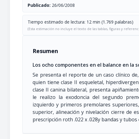
Publicado:
26/06/2008
Tiempo estimado de lectura: 12 min (1.769 palabras)
(Esta estimación no incluye el texto de las tablas, figuras y referenc
Resumen
Los ocho componentes en el balance en la so
Se presenta el reporte de un caso clínico d
quien tiene clase II esqueletal, hiperdivergen
clase II canina bilateral, presenta apiñamien
le realizo la exodoncia del segundo premo
izquierdo y primeros premolares superiores,
superior, alineación y nivelación cierre de e
prescripción roth .022 x .028y bandas y tubos 