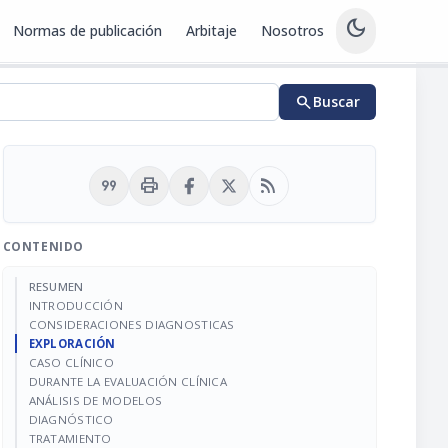
dark_mode
Normas de publicación
Arbitaje
Nosotros
search
Buscar
format_quote
print
rss_feed
CONTENIDO
RESUMEN
INTRODUCCIÓN
CONSIDERACIONES DIAGNOSTICAS
EXPLORACIÓN
CASO CLÍNICO
DURANTE LA EVALUACIÓN CLÍNICA
ANÁLISIS DE MODELOS
DIAGNÓSTICO
TRATAMIENTO