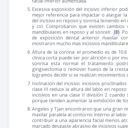
facial inferior aumentada.
Excesiva exposición del incisivo inferior pod
mejor referencia para impactar o alargar la
del incisivo en reposo y sonrisa teniendo en
y col. Comprobaron que existen cambios c
mandibulares en reposo y al sonreír.
(8)
Por
de exposición dental anterior maxilar c
mostraron mucho mas incisivos mandibulare
Altura de la corona: el promedio es de 1
clínica corta puede ser por atrición o por inva
sonrisa esta normal el tratamiento podrí
gingivectomía o remover hueso de la cresta ó
logramos decidir si se realizan movimientos d
Inclinación del incisivo: incisivos proclinad
clase III reduce la altura del labio en reposo
incisivos en una clase II división 2 cuando
porque tienden aumentar la exhibición de los 
Angeles y Tjan encontraron que una gran may
maxilar paralela al contorno interno al labio 
contribuir a una apariencia facial menos atr
marcado desgaste abrasivo de incisivos supe