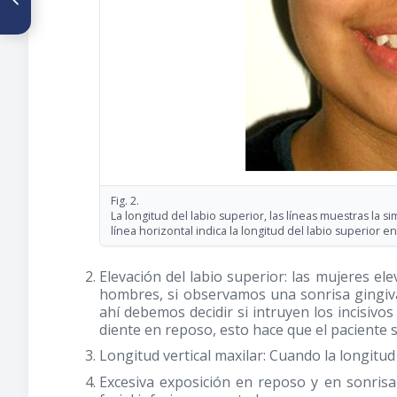
niños de 5 a 9 años en una
zona rural del Estado Guárico
periodo 2007-2008
Fig. 2.
La longitud del labio superior, las líneas muestras la si
línea horizontal indica la longitud del labio superior e
Elevación del labio superior: las mujeres el
hombres, si observamos una sonrisa gingiva
ahí debemos decidir si intruyen los incisivo
diente en reposo, esto hace que el paciente 
Longitud vertical maxilar: Cuando la longitud
Excesiva exposición en reposo y en sonrisa