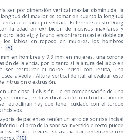
ría ser por dimensión vertical maxilar disminuida, la
 longitud del maxilar es tomar en cuenta la longitud
 cuenta la atrición presentada. Referente a esto Dong
on la edad en exhibición de incisivos maxilares y
 otro lado Vig y Bruno encontraron casi el doble de
on los labios en reposo en mujeres, los hombres
s.
(9)
.
0.6 mm en hombres y 9.8 mm en mujeres, una corona
sión de la encía, por lo tanto si la altura del labio en
a ser restaurar el borde incisal con resina, una
sea alveolar. Altura vertical dental: al evaluar esto
e intrusión o extrusión.
os en una clase II división 1 o en compensación de una
 y en sonrisa, en la verticalización o retroclinación de
 se retroclinan hay que tener cuidado con el torque
incisivos.
oría de pacientes tenían un arco de sonrisa incisal
inferior, el arco de la sonrisa invertido o recto puede
activa. El arco inverso se asocia frecuentemente con
riores.
(10)