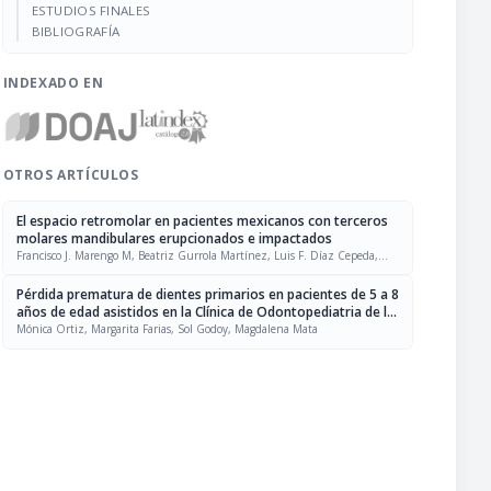
ESTUDIOS FINALES
BIBLIOGRAFÍA
INDEXADO EN
OTROS ARTÍCULOS
El espacio retromolar en pacientes mexicanos con terceros
molares mandibulares erupcionados e impactados
Francisco J. Marengo M, Beatriz Gurrola Martínez, Luis F. Díaz Cepeda,
Adán Casasa Araujo
Pérdida prematura de dientes primarios en pacientes de 5 a 8
años de edad asistidos en la Clínica de Odontopediatria de la
Universidad Gran Mariscal de Ayacucho, 2004-2005
Mónica Ortiz, Margarita Farias, Sol Godoy, Magdalena Mata