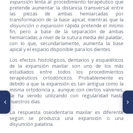
expansión
lenta al procedimiento terapéutico que
pretende aumentar la distancia transversal entre
las piezas de ambas hemiarcadas por
transformación de la base apical, mientras que la
disyunción o expansión
rápida pretende el mismo
fin, pero a base de la separación de ambas
hemiarcadas a nivel de la sutura media del paladar,
con lo que, secundariamente, aumenta la base
apical y el espacio disponible para los dientes.
Los efectos histológicos, dentarios y esqueléticos
de la expansión maxilar son uno de los más
estudiados entre todos los procedimientos
terapéuticos ortodóncicos. Probablemente es
debido a que la expansión es tan antigua como la
misma ortodoncia y, aunque con ciertos vaivenes,
se ha venido utilizando con regularidad hasta
SIGUIENTE ARTÍCULO
ARTÍCULO ANTERIOR
nuestros días.
Aplicación del método de
Desarrollo de la dentición. La
predicción Quirós-Palma para
dentición primaria
determinar la extracción del
La respuesta oseodentaria maxilar es diferente
Tercer Molar Inferior en niños
según se produzca una expansión o una
con dentición mixta
disyunción palatina.