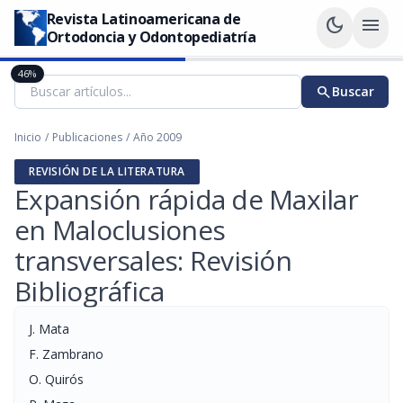
Revista Latinoamericana de
dark_mode
menu
Ortodoncia y Odontopediatría
46%
search
Buscar
Inicio
/
Publicaciones
/
Año 2009
REVISIÓN DE LA LITERATURA
Expansión rápida de Maxilar
en Maloclusiones
transversales: Revisión
Bibliográfica
J. Mata
F. Zambrano
O. Quirós