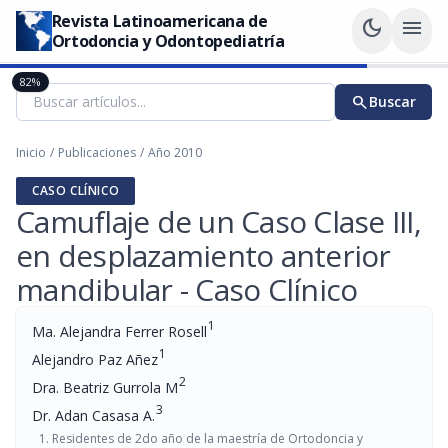
Revista Latinoamericana de
dark_mode
menu
Ortodoncia y Odontopediatría
82%
search
Buscar
Inicio
/
Publicaciones
/
Año 2010
CASO CLÍNICO
Camuflaje de un Caso Clase III,
en desplazamiento anterior
mandibular - Caso Clínico
1
Ma. Alejandra Ferrer Rosell
1
Alejandro Paz Añez
2
Dra. Beatriz Gurrola M
3
Dr. Adan Casasa A.
Residentes de 2do año de la maestría de Ortodoncia y