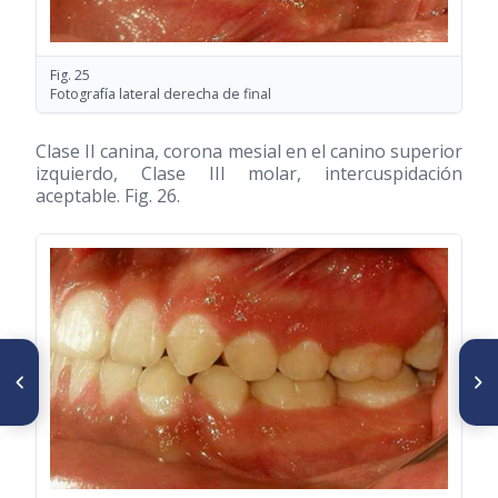
Fig. 25
Fotografía lateral derecha de final
Clase II canina, corona mesial en el canino superior
izquierdo, Clase III molar, intercuspidación
aceptable. Fig. 26.
ARTÍCULO ANTERIOR
SIGUIENTE ARTÍCULO
Máscara facial de Protracción
Características faciales y
como tratamiento de
anomalías de malposición
Maloclusiones Clase III -
dentaria más comunes en
Reporte de Caso Clínico
hombres de 18 a 22 años de
la II Zona naval en Galápagos