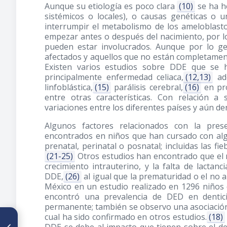
Aunque su etiología es poco clara
(10)
se ha h
sistémicos o locales), o causas genéticas o
interrumpir el metabolismo de los ameloblast
empezar antes o después del nacimiento, por 
pueden estar involucrados. Aunque por lo g
afectados y aquellos que no están completamen
Existen varios estudios sobre DDE que se h
principalmente enfermedad celiaca,
(12,13)
ade
linfoblástica,
(15)
parálisis cerebral,
(16)
en pro
entre otras características. Con relación a
variaciones entre los diferentes países y aún d
Algunos factores relacionados con la pre
encontrados en niños que han cursado con al
prenatal, perinatal o posnatal; incluidas las fie
(21-25)
Otros estudios han encontrado que el ni
crecimiento intrauterino, y la falta de lactan
DDE,
(26)
al igual que la prematuridad o el no 
México en un estudio realizado en 1296 niños 
encontró una prevalencia de DED en dentic
permanente; también se observo una asociación
cual ha sido confirmado en otros estudios.
(18)
ARTÍCULO ANTERIOR
Estudio de la prevalencia de