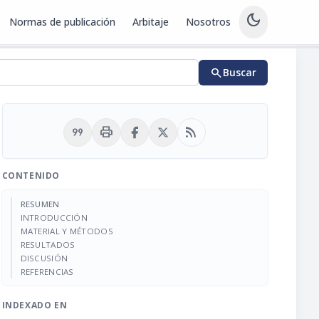
dark_mode
Normas de publicación
Arbitaje
Nosotros
search
Buscar
format_quote
print
rss_feed
CONTENIDO
RESUMEN
INTRODUCCIÓN
MATERIAL Y MÉTODOS
RESULTADOS
DISCUSIÓN
REFERENCIAS
INDEXADO EN