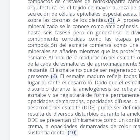
compactos de cristales de hidroxiapatita car
arquitectura; es el tejido de mayor dureza de 
secreción de células epiteliales especializadas
sobre las coronas de los dientes.
(3)
Al proces
mineralizado se le conoce como amelogénesis.
hasta seis fases6 pero en general se le div
comúnmente conocidas como las etapas pre
composición del esmalte comienza como una m
minerales se añaden mientras que las proteína
esmalte. Al final de la maduración del esmalte
de la capa de esmalte es de aproximadamente 
restante. El esmalte no puede ser regenerado y
presente.
(4)
El esmalte maduro refleja todas l
lugar durante el desarrollo. Dado que el esmal
disturbio durante la amelogénesis se refleja
esmalte y se registrará de forma permanent
opacidades demarcadas, opacidades difusas, o d
desarrollo del esmalte (DDE) puede ser definid
resulta de diversos disturbios durante la amel
DDE se presentan clínicamente como un conti
crema, a opacidades demarcadas de color mar
sustancia dental.
(10)