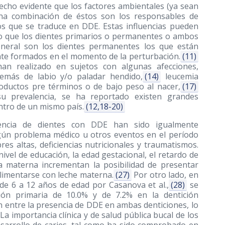
echo evidente que los factores ambientales (ya sean
 una combinación de éstos son los responsables de
os que se traduce en DDE. Estas influencias pueden
lo que los dientes primarios o permanentes o ambos
eneral son los dientes permanentes los que están
te formados en el momento de la perturbación.
(11)
an realizado en sujetos con algunas afecciones,
más de labio y/o paladar hendido,
(14)
leucemia
ductos pre términos o de bajo peso al nacer,
(17)
 su prevalencia, se ha reportado existen grandes
entro de un mismo país.
(12,18-20)
sencia de dientes con DDE han sido igualmente
gún problema médico u otros eventos en el período
bres altas, deficiencias nutricionales y traumatismos.
vel de educación, la edad gestacional, el retardo de
cia materna incrementan la posibilidad de presentar
alimentarse con leche materna.
(27)
Por otro lado, en
de 6 a 12 años de edad por Casanova et al.,
(28)
se
ión primaria de 10.0% y de 7.2% en la dentición
 entre la presencia de DDE en ambas denticiones, lo
La importancia clínica y de salud pública bucal de los