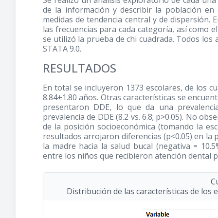
Se realizó un análisis exploratorio de cada una d
de la información y describir la población en 
medidas de tendencia central y de dispersión. E
las frecuencias para cada categoría, así como el
se utilizó la prueba de chi cuadrada. Todos los 
STATA 9.0.
RESULTADOS
En total se incluyeron 1373 escolares, de los 
8.84±1.80 años. Otras características se encuent
presentaron DDE, lo que da una prevalencia
prevalencia de DDE (8.2 vs. 6.8; p>0.05). No ob
de la posición socioeconómica (tomando la esc
resultados arrojaron diferencias (p<0.05) en l
la madre hacia la salud bucal (negativa = 10.
entre los niños que recibieron atención dental
C
Distribución de las características de los 