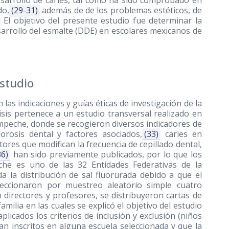
sarrollo de caries, tal como ha sido comprobado en
do,
(29-31)
además de de los problemas estéticos, de
El objetivo del presente estudio fue determinar la
esarrollo del esmalte (DDE) en escolares mexicanos de
estudio
 las indicaciones y guías éticas de investigación de la
is pertenece a un estudio transversal realizado en
ampeche, donde se recogieron diversos indicadores de
uorosis dental y factores asociados,
(33)
caries en
tores que modifican la frecuencia de cepillado dental,
36)
han sido previamente publicados, por lo que los
he es uno de las 32 Entidades Federativas de la
a la distribución de sal fluorurada debido a que el
leccionaron por muestreo aleatorio simple cuatro
 directores y profesores, se distribuyeron cartas de
ilia en las cuales se explicó el objetivo del estudio
aplicados los criterios de inclusión y exclusión (niños
n inscritos en alguna escuela seleccionada y que la