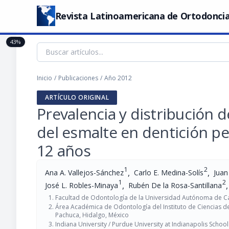
Revista Latinoamericana de Ortodoncia
43%
Inicio
/
Publicaciones
/
Año 2012
ARTÍCULO ORIGINAL
Prevalencia y distribución d
del esmalte en dentición p
12 años
1
2
,
,
Ana A. Vallejos-Sánchez
Carlo E. Medina-Solís
Juan
1
2
,
,
José L. Robles-Minaya
Rubén De la Rosa-Santillana
Facultad de Odontología de la Universidad Autónoma de 
Área Académica de Odontología del Instituto de Ciencias d
Pachuca, Hidalgo, México
Indiana University / Purdue University at Indianapolis School 