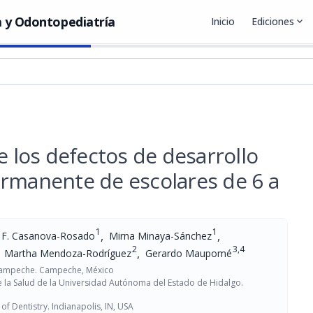
 y Odontopediatría
Inicio
Ediciones
expand_more
e los defectos de desarrollo
ermanente de escolares de 6 a
1
1
,
,
 F. Casanova-Rosado
Mirna Minaya-Sánchez
2
3,4
,
Martha Mendoza-Rodríguez
Gerardo Maupomé
Campeche. Campeche, México
e la Salud de la Universidad Autónoma del Estado de Hidalgo.
of Dentistry. Indianapolis, IN, USA