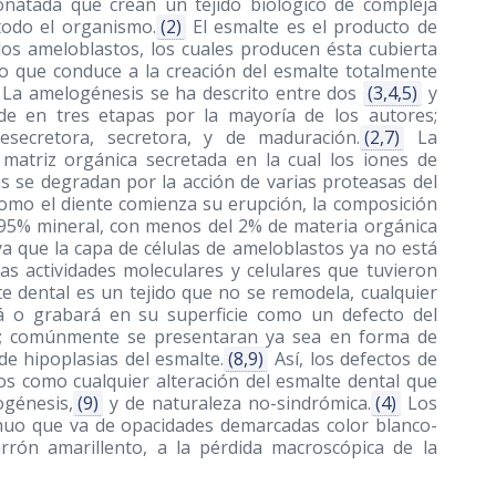
bonatada que crean un tejido biológico de compleja
todo el organismo.
(2)
El esmalte es el producto de
, los ameloblastos, los cuales producen ésta cubierta
o que conduce a la creación del esmalte totalmente
 La amelogénesis se ha descrito entre dos
(3,4,5)
y
ide en tres etapas por la mayoría de los autores;
secretora, secretora, y de maduración.
(2,7)
La
atriz orgánica secretada en la cual los iones de
s se degradan por la acción de varias proteasas del
 como el diente comienza su erupción, la composición
95% mineral, con menos del 2% de materia orgánica
a que la capa de células de ameloblastos ya no está
as actividades moleculares y celulares que tuvieron
te dental es un tejido que no se remodela, cualquier
rá o grabará en su superficie como un defecto del
e; comúnmente se presentaran ya sea en forma de
e hipoplasias del esmalte.
(8,9)
Así, los defectos de
os como cualquier alteración del esmalte dental que
ogénesis,
(9)
y de naturaleza no-sindrómica.
(4)
Los
nuo que va de opacidades demarcadas color blanco-
rón amarillento, a la pérdida macroscópica de la