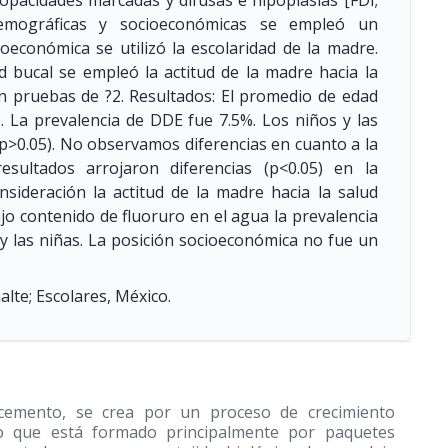
opacidades marcadas y difusas e hipoplasias [FDI;
demográficas y socioeconómicas se empleó un
oeconómica se utilizó la escolaridad de la madre.
d bucal se empleó la actitud de la madre hacia la
ron pruebas de ?2. Resultados: El promedio de edad
. La prevalencia de DDE fue 7.5%. Los niños y las
8; p>0.05). No observamos diferencias en cuanto a la
esultados arrojaron diferencias (p<0.05) en la
ideración la actitud de la madre hacia la salud
jo contenido de fluoruro en el agua la prevalencia
 y las niñas. La posición socioeconómica no fue un
alte; Escolares, México.
 cemento, se crea por un proceso de crecimiento
 que está formado principalmente por paquetes