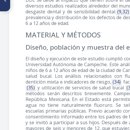
DDE se debe al impacto que tienen sobre el de
caries y su relación con
diversos estudios realizados alrededor del mun
factores de higiene oral y
desgaste dental y de sensibilidad dental.
(9,32)
hábitos cariogénicos en
prevalencia y distribución de los defectos de d
escolares
6 a 12 años de edad.
MATERIAL Y MÉTODOS
Diseño, población y muestra del 
El diseño y ejecución de este estudio cumplió con
Universidad Autónoma de Campeche. Este anális
niños de 6 a 12 años de edad de la ciudad de C
salud bucal. Los análisis relacionados con fl
dentición mixta e indicadores de riesgo,
(34)
fac
(35)
y utilización de servicios de salud bucal
(
métodos serán descritos brevemente. Campec
República Mexicana. En el Estado está permitid
agua no tiene naturalmente fluoruro. Se se
escuelas primarias públicas. Previo acuerdo con
consentimiento informado entre los padres de fam
y se invitó a participar a sus hijos. Después de 
mayores de seis y menores de 12, que estuviera