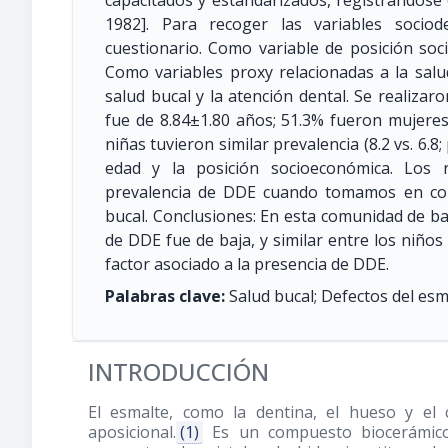
capacitados y estandarizados, registrándose 
1982]. Para recoger las variables socio
cuestionario. Como variable de posición soci
Como variables proxy relacionadas a la salu
salud bucal y la atención dental. Se realiza
fue de 8.84±1.80 años; 51.3% fueron mujeres
niñas tuvieron similar prevalencia (8.2 vs. 6.
edad y la posición socioeconómica. Los r
prevalencia de DDE cuando tomamos en cons
bucal. Conclusiones: En esta comunidad de ba
de DDE fue de baja, y similar entre los niños
factor asociado a la presencia de DDE.
Palabras clave:
Salud bucal; Defectos del esm
INTRODUCCIÓN
El esmalte, como la dentina, el hueso y el
aposicional.
(1)
Es un compuesto biocerámico