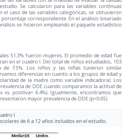
e las variables con la finalidad de evaluar la calidad
estudio. Se calcularon para las variables continuas
n el caso de las variables categóricas, se obtuvieron
 porcentaje correspondiente. En el análisis bivariado
análisis se hicieron empleando el paquete estadístico
cuales 51.3% fueron mujeres. El promedio de edad fue
ran en el cuadro I. Del total de niños estudiados, 103
 de 7.5%. Los niños y las niñas tuvieron similar
servamos diferencias en cuanto a los grupos de edad y
olaridad de la madre como variable indicadora). Los
a prevalencia de DDE cuando comparamos la actitud de
5% vs. positiva= 6.4%). Igualmente, encontramos que
 presentaron mayor prevalencia de DDE (p<0.05)
uadro I
escolares de 6 a 12 años incluidos en el estudio.