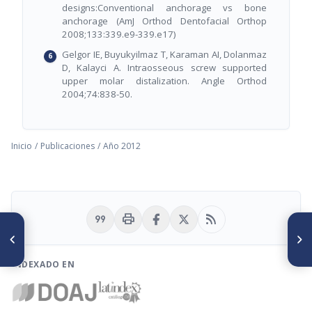
designs:Conventional anchorage vs bone
anchorage (AmJ Orthod Dentofacial Orthop
2008;133:339.e9-339.e17)
Gelgor IE, Buyukyilmaz T, Karaman AI, Dolanmaz
D, Kalayci A. Intraosseous screw supported
upper molar distalization. Angle Orthod
2004;74:838-50.
Inicio
/
Publicaciones
/
Año 2012
format_quote
print
rss_feed
ARTÍCULO ANTERIOR
SIGUIENTE ARTÍCULO
Relación entre crecimiento
Mordida Cruzada Anterior.
mandibular y maduración
Revisión Bibliográfica
ósea medida con el método
INDEXADO EN
de Baccetti en niños de Cerro
de Pasco de 9 a 14 años de
edad