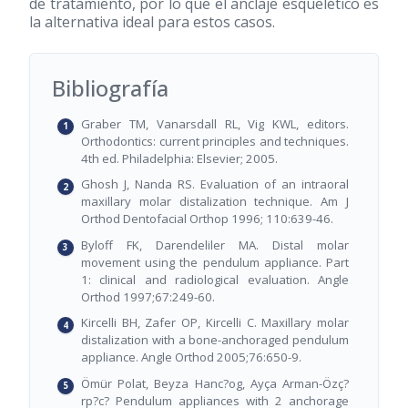
de tratamiento, por lo que el anclaje esquelético es
la alternativa ideal para estos casos.
Bibliografía
Graber TM, Vanarsdall RL, Vig KWL, editors.
Orthodontics: current principles and techniques.
4th ed. Philadelphia: Elsevier; 2005.
Ghosh J, Nanda RS. Evaluation of an intraoral
maxillary molar distalization technique. Am J
Orthod Dentofacial Orthop 1996; 110:639-46.
Byloff FK, Darendeliler MA. Distal molar
movement using the pendulum appliance. Part
1: clinical and radiological evaluation. Angle
Orthod 1997;67:249-60.
Kircelli BH, Zafer OP, Kircelli C. Maxillary molar
distalization with a bone-anchoraged pendulum
appliance. Angle Orthod 2005;76:650-9.
Ömür Polat, Beyza Hanc?og, Ayça Arman-Özç?
rp?c? Pendulum appliances with 2 anchorage