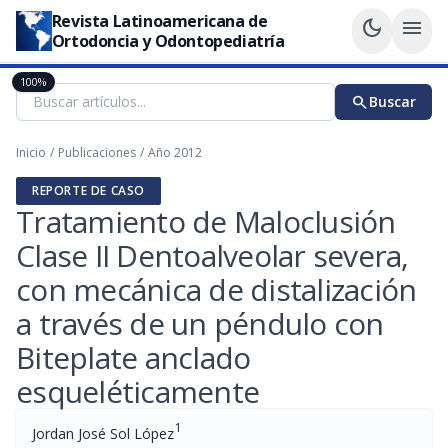
Revista Latinoamericana de
dark_mode
menu
Ortodoncia y Odontopediatría
100%
search
Buscar
Inicio
/
Publicaciones
/
Año 2012
REPORTE DE CASO
Tratamiento de Maloclusión
Clase II Dentoalveolar severa,
con mecánica de distalización
a través de un péndulo con
Biteplate anclado
esqueléticamente
1
Jordan José Sol López