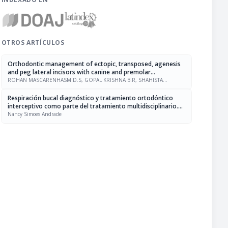
OTROS ARTÍCULOS
Orthodontic management of ectopic, transposed, agenesis
and peg lateral incisors with canine and premolar
substitution
ROHAN MASCARENHASM.D.S, GOPAL KRISHNA B.R, SHAHISTA
PARVEEN
Respiración bucal diagnóstico y tratamiento ortodóntico
interceptivo como parte del tratamiento multidisciplinario.
Revisión de la literatura
Nancy Simoes Andrade