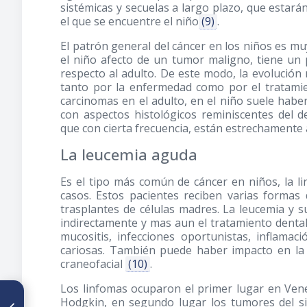
sistémicas y secuelas a largo plazo, que estar
el que se encuentre el niño
(9)
.
El patrón general del cáncer en los niños es muy
el niño afecto de un tumor maligno, tiene un 
respecto al adulto. De este modo, la evolución
tanto por la enfermedad como por el tratamie
carcinomas en el adulto, en el niño suele hab
con aspectos histológicos reminiscentes del d
que con cierta frecuencia, están estrechament
La leucemia aguda
Es el tipo más común de cáncer en niños, la li
casos. Estos pacientes reciben varias formas
trasplantes de células madres. La leucemia y s
indirectamente y mas aun el tratamiento dental
mucositis, infecciones oportunistas, inflamac
cariosas. También puede haber impacto en la 
craneofacial
(10)
.
Los linfomas ocuparon el primer lugar en Ven
ARTÍCULO ANTERIOR
Hodgkin, en segundo lugar los tumores del si
Experiencia de caries dental