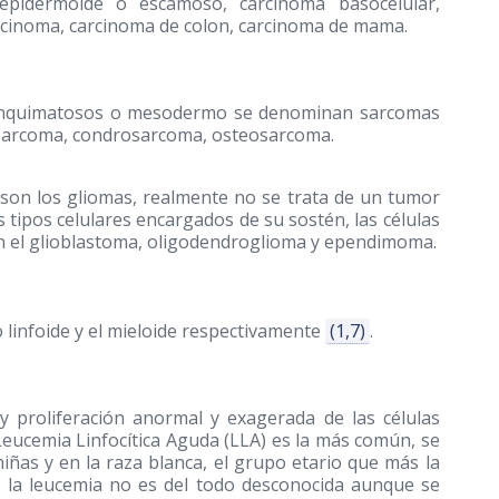
epidermoide o escamoso, carcinoma basocelular,
cinoma, carcinoma de colon, carcinoma de mama.
nsenquimatosos o mesodermo se denominan sarcomas
iposarcoma, condrosarcoma, osteosarcoma.
son los gliomas, realmente no se trata de un tumor
s tipos celulares encargados de su sostén, las células
son el glioblastoma, oligodendroglioma y ependimoma.
 linfoide y el mieloide respectivamente
(1,7)
.
proliferación anormal y exagerada de las células
 Leucemia Linfocítica Aguda (LLA) es la más común, se
ñas y en la raza blanca, el grupo etario que más la
de la leucemia no es del todo desconocida aunque se