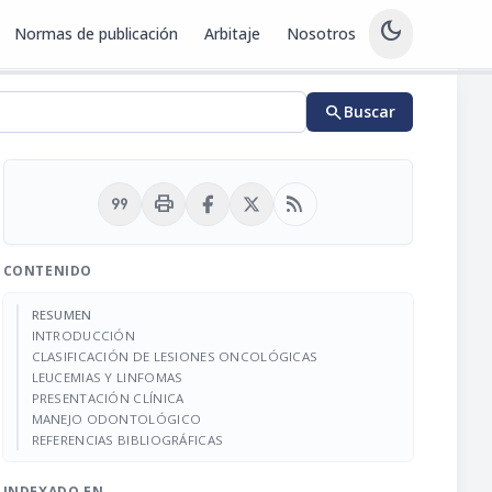
dark_mode
Normas de publicación
Arbitaje
Nosotros
search
Buscar
format_quote
print
rss_feed
CONTENIDO
RESUMEN
INTRODUCCIÓN
CLASIFICACIÓN DE LESIONES ONCOLÓGICAS
LEUCEMIAS Y LINFOMAS
PRESENTACIÓN CLÍNICA
MANEJO ODONTOLÓGICO
REFERENCIAS BIBLIOGRÁFICAS
INDEXADO EN