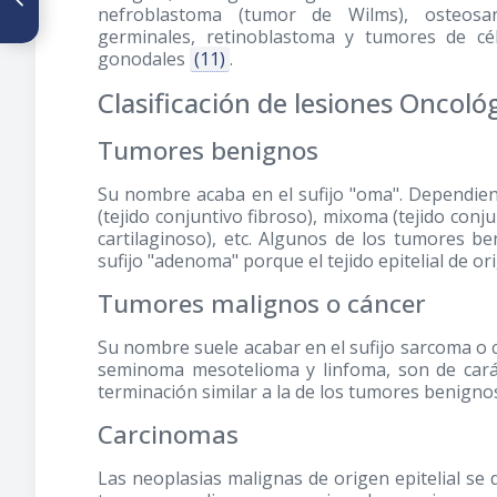
nefroblastoma (tumor de Wilms), osteosa
en el Grupo Escolar Lino
germinales, retinoblastoma y tumores de c
Clemente Estado Miranda
Venezuela 2013
gonodales
(11)
.
Clasificación de lesiones Oncoló
Tumores benignos
Su nombre acaba en el sufijo "oma". Dependien
(tejido conjuntivo fibroso), mixoma (tejido conju
cartilaginoso), etc. Algunos de los tumores be
sufijo "adenoma" porque el tejido epitelial de o
Tumores malignos o cáncer
Su nombre suele acabar en el sufijo sarcoma o
seminoma mesotelioma y linfoma, son de car
terminación similar a la de los tumores benigno
Carcinomas
Las neoplasias malignas de origen epitelial se