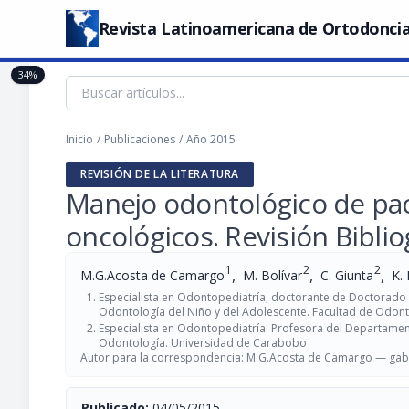
Revista Latinoamericana de Ortodoncia
34%
Inicio
/
Publicaciones
/
Año 2015
REVISIÓN DE LA LITERATURA
Manejo odontológico de pac
oncológicos. Revisión Biblio
1
2
2
,
,
,
M.G.Acosta de Camargo
M. Bolívar
C. Giunta
K.
Especialista en Odontopediatría, doctorante de Doctorado
Odontología del Niño y del Adolescente. Facultad de Odon
Especialista en Odontopediatría. Profesora del Departamen
Odontología. Universidad de Carabobo
Autor para la correspondencia: M.G.Acosta de Camargo —
gab
Publicado:
04/05/2015