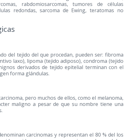
rcomas, rabdomiosarcomas, tumores de células
élulas redondas, sarcoma de Ewing, teratomas no
gicas
do del tejido del que procedan, pueden ser: fibroma
ntivo laxo), lipoma (tejido adiposo), condroma (tejido
nignos derivados de tejido epitelial terminan con el
rigen forma glándulas.
 carcinoma, pero muchos de ellos, como el melanoma,
ácter maligno a pesar de que su nombre tiene una
s.
 denominan carcinomas y representan el 80 % del los