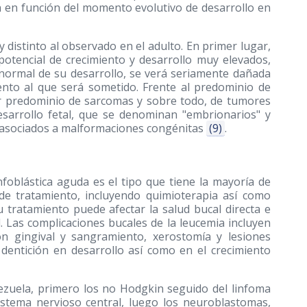
án en función del momento evolutivo de desarrollo en
 distinto al observado en el adulto. En primer lugar,
potencial de crecimiento y desarrollo muy elevados,
 normal de su desarrollo, se verá seriamente dañada
nto al que será sometido. Frente al predominio de
er predominio de sarcomas y sobre todo, de tumores
esarrollo fetal, que se denominan "embrionarios" y
e asociados a malformaciones congénitas
(9)
.
nfoblástica aguda es el tipo que tiene la mayoría de
 de tratamiento, incluyendo quimioterapia así como
u tratamiento puede afectar la salud bucal directa e
. Las complicaciones bucales de la leucemia incluyen
ión gingival y sangramiento, xerostomía y lesiones
dentición en desarrollo así como en el crecimiento
ezuela, primero los no Hodgkin seguido del linfoma
stema nervioso central, luego los neuroblastomas,