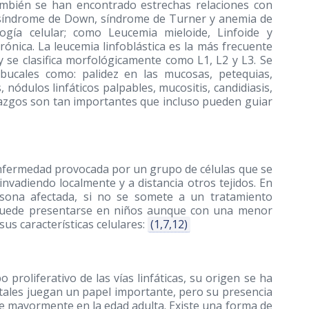
ambién se han encontrado estrechas relaciones con
 síndrome de Down, síndrome de Turner y anemia de
logía celular; como Leucemia mieloide, Linfoide y
ónica. La leucemia linfoblástica es la más frecuente
 se clasifica morfológicamente como L1, L2 y L3. Se
bucales como: palidez en las mucosas, petequias,
nódulos linfáticos palpables, mucositis, candidiasis,
llazgos son tan importantes que incluso pueden guiar
nfermedad provocada por un grupo de células que se
nvadiendo localmente y a distancia otros tejidos. En
ersona afectada, si no se somete a un tratamiento
 puede presentarse en niños aunque con una menor
 sus características celulares:
(1,7,12)
 proliferativo de las vías linfáticas, su origen se ha
ales juegan un papel importante, pero su presencia
e mayormente en la edad adulta. Existe una forma de