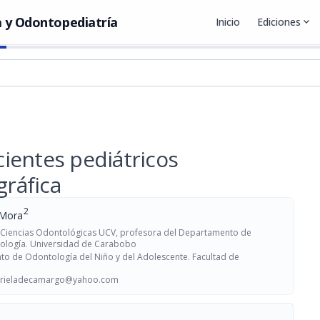
 y Odontopediatría
Inicio
Ediciones
expand_more
ientes pediátricos
gráfica
2
 Mora
 Ciencias Odontológicas UCV, profesora del Departamento de
tología. Universidad de Carabobo
to de Odontología del Niño y del Adolescente. Facultad de
rieladecamargo@yahoo.com