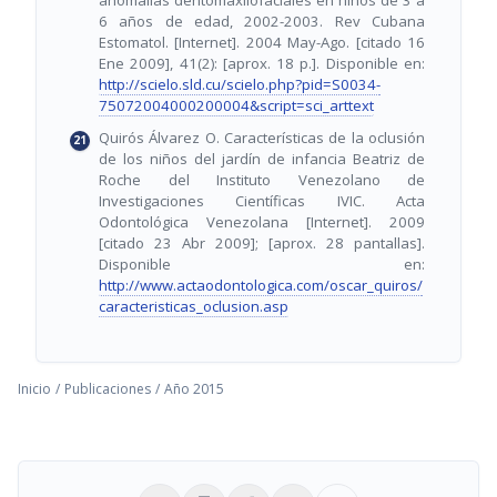
anomalías dentomaxilofaciales en niños de 3 a
6 años de edad, 2002-2003. Rev Cubana
Estomatol. [Internet]. 2004 May-Ago. [citado 16
Ene 2009], 41(2): [aprox. 18 p.]. Disponible en:
http://scielo.sld.cu/scielo.php?pid=S0034-
75072004000200004&script=sci_arttext
Quirós Álvarez O. Características de la oclusión
de los niños del jardín de infancia Beatriz de
Roche del Instituto Venezolano de
Investigaciones Científicas IVIC. Acta
Odontológica Venezolana [Internet]. 2009
[citado 23 Abr 2009]; [aprox. 28 pantallas].
Disponible en:
http://www.actaodontologica.com/oscar_quiros/
caracteristicas_oclusion.asp
Inicio
/
Publicaciones
/
Año 2015