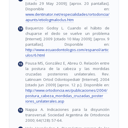
[citado 29 May 2009]; [aprox. 20 pantallas].
Disponible en:
www.dentinator.net/especialidades/ortodoncia/
apunts/etiologmaloclus.htm
Baquerizo Godoy L. Cuando el hábito de
chuparse el dedo se vuelve un problema
[Internet]. 2009 [citado 10 May 2009]; [aprox. 9
pantallas]. Disponible en:
http://www.ecuaodontologos.com/espanol/artic
ulos/6.html
Pousa MS, González E, Abreu O. Relación entre
la postura de la cabeza y las mordidas
cruzadas posteriores unilaterales. Rev.
Latinoam Ortod Odontopediatr [Internet]. 2004
[citado Jun 2009] [aprox. 12 p.]. Disponible en:
http://www.ortodoncia.ws/publicaciones/2004/
postura_cabeza_mordidas_cruzadas_poster
iores_unilaterales.asp
Nappa A. Indicaciones para la disyunción
transversal. Sociedad Argentina de Ortodoncia
2000; 64(128): 57-64.