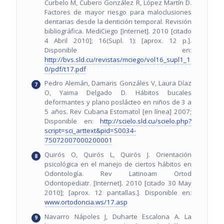
Curbelo M, Cubero González R, López Martín D.
Factores de mayor riesgo para maloclusiones
dentarias desde la dentición temporal. Revisión
bibliográfica. MediCiego [Internet]. 2010 [citado
4 Abril 2010]; 16(Supl. 1): [aprox. 12 p.].
Disponible en:
http://bvs.sld.cu/revistas/mciego/vol16_supl1_1
0/pdf/t17.pdf
Pedro Alemán, Damaris Gonzáles V, Laura Díaz
O, Yaima Delgado D. Hábitos bucales
deformantes y plano poslácteo en niños de 3 a
5 años. Rev Cubana Estomatol [en línea] 2007;
Disponible en:
http://scielo.sld.cu/scielo.php?
script=sci_arttext&pid=S0034-
75072007000200001
Quirós O, Quirós L, Quirós J. Orientación
psicológica en el manejo de ciertos hábitos en
Odontología. Rev Latinoam Ortod
Odontopediatr. [Internet]. 2010 [citado 30 May
2010]; [aprox. 12 pantallas.]. Disponible en:
www.ortodoncia.ws/17.asp
Navarro Nápoles J, Duharte Escalona A. La