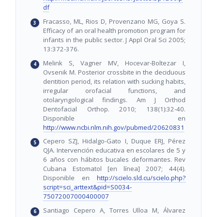
df
Fracasso, ML, Rios D, Provenzano MG, Goya S.
Efficacy of an oral health promotion program for
infants in the public sector. J Appl Oral Sci 2005;
13:372-376.
Melink S, Vagner MV, Hocevar-Boltezar I,
Ovsenik M. Posterior crossbite in the deciduous
dentition period, its relation with sucking habits,
irregular orofacial functions, and
otolaryngological findings. Am J Orthod
Dentofacial Orthop. 2010; 138(1):32-40.
Disponible en
http://www.ncbi.nlm.nih.gov/pubmed/20620831
Cepero SZJ, Hidalgo-Gato I, Duque ERJ, Pérez
QJA. Intervención educativa en escolares de 5 y
6 años con hábitos bucales deformantes. Rev
Cubana Estomatol [en línea] 2007; 44(4).
Disponible en
http://scielo.sld.cu/scielo.php?
script=sci_arttext&pid=S0034-
75072007000400007
Santiago Cepero A, Torres Ulloa M, Álvarez