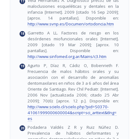
Vela Hernández A. Diagnóstico precoz de las
maloclusiones esqueléticas y dentales en la
infancia [Internet]. 2009 [citado 16 Sep 2009];
[aprox. 14 pantallas]. Disponible en:
http://www.svnp.es/Documen/ortodoncia.htm
Garretto A LL. Factores de riesgo en los
desórdenes miofuncionales orales [Internet].
2009 [citado 19 Mar 2009]; [aprox. 10
pantallas]. Disponible en:
http://www.sinfomed.org.ar/Mains/c3.htm
Agurto P, Díaz R, Cádiz O, Bobenrieth F.
Frecuencia de malos hábitos orales y su
asociación con el desarrollo de anomalías
dentomaxilares en niños de 3 a 6 años del área
Oriente de Santiago. Rev Chil Pediatr. [Internet].
2006 Nov [actualizada 2006; citado 25 Abr
2009]; 70(6): [aprox. 12 p.]. Disponible en:
http://www.scielo.cl/scielo.php?pid=S0370-
41061999000600004&script=sci_arttext&tlng=
es
Podadera Valdés Z R y Ruiz Núñez D.
Prevalencia de hábitos deformantes y