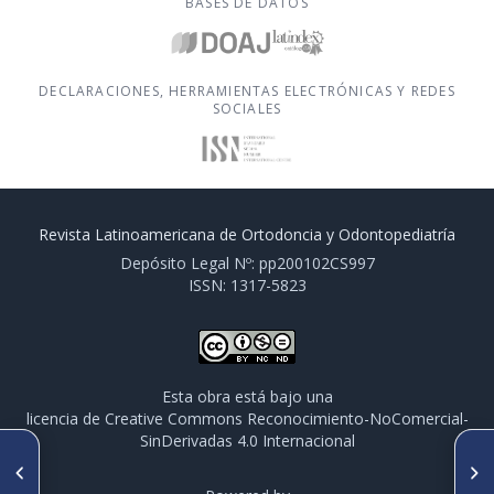
BASES DE DATOS
DECLARACIONES, HERRAMIENTAS ELECTRÓNICAS Y REDES
SOCIALES
Revista Latinoamericana de Ortodoncia y Odontopediatría
Depósito Legal Nº: pp200102CS997
ISSN: 1317-5823
Esta obra está bajo una
licencia de Creative Commons Reconocimiento-NoComercial-
SinDerivadas 4.0 Internacional
ARTÍCULO ANTERIOR
SIGUIENTE ARTÍCULO
Efectos Indeseados en el
Manejo ortopédico-
tratamiento Ortodoncico.
ortodóntico con aparato de