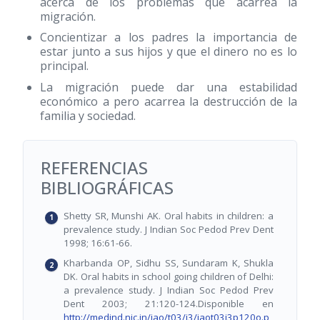
acerca de los problemas que acarrea la
migración.
Concientizar a los padres la importancia de
estar junto a sus hijos y que el dinero no es lo
principal.
La migración puede dar una estabilidad
económico a pero acarrea la destrucción de la
familia y sociedad.
REFERENCIAS
BIBLIOGRÁFICAS
Shetty SR, Munshi AK. Oral habits in children: a
prevalence study. J Indian Soc Pedod Prev Dent
1998; 16:61-66.
Kharbanda OP, Sidhu SS, Sundaram K, Shukla
DK. Oral habits in school going children of Delhi:
a prevalence study. J Indian Soc Pedod Prev
Dent 2003; 21:120-124.Disponible en
http://medind.nic.in/jao/t03/i3/jaot03i3p120o.p