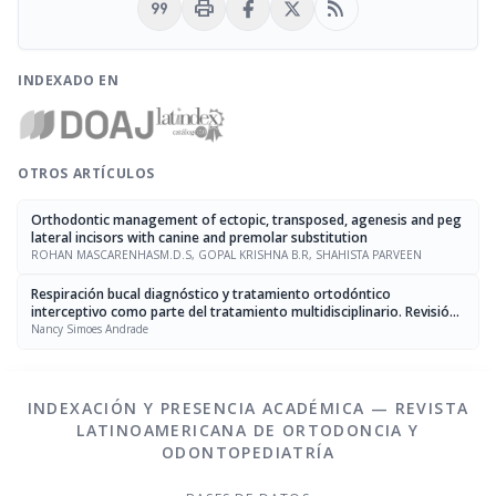
format_quote
print
rss_feed
INDEXADO EN
OTROS ARTÍCULOS
Orthodontic management of ectopic, transposed, agenesis and peg
lateral incisors with canine and premolar substitution
ROHAN MASCARENHASM.D.S, GOPAL KRISHNA B.R, SHAHISTA PARVEEN
Respiración bucal diagnóstico y tratamiento ortodóntico
interceptivo como parte del tratamiento multidisciplinario. Revisión
de la literatura
Nancy Simoes Andrade
INDEXACIÓN Y PRESENCIA ACADÉMICA — REVISTA
LATINOAMERICANA DE ORTODONCIA Y
ODONTOPEDIATRÍA