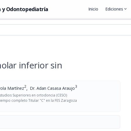
 y Odontopediatría
Inicio
Ediciones
expand_more
lar inferior sin
2
3
,
rola Martínez
Dr. Adan Casasa Araujo
Estudios Superiores en ortodoncia (CESO)
tiempo completo Titular "C" en la FES Zaragoza