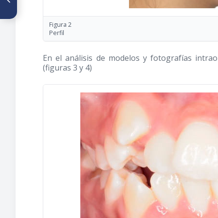
ortodóntico con aparato de
Hass y Schwartz en paciente
con colapso transversal
Figura 2
maxilar y mandibular
Perfil
En el análisis de modelos y fotografías intrao
(figuras 3 y 4)