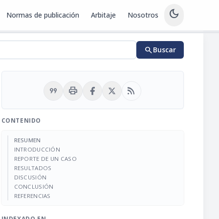
dark_mode
Normas de publicación
Arbitaje
Nosotros
search
Buscar
format_quote
print
rss_feed
CONTENIDO
RESUMEN
INTRODUCCIÓN
REPORTE DE UN CASO
RESULTADOS
DISCUSIÓN
CONCLUSIÓN
REFERENCIAS
INDEXADO EN