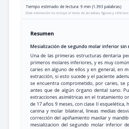
Tiempo estimado de lectura: 9 min (1.393 palabras)
(Esta estimación no incluye el texto de las tablas, figuras y referenc
Resumen
Mesialización de segundo molar inferior sin m
Una de las primeras estructuras dentaria p
primeros molares inferiores, y es muy común
caries en alguno de ellos y en general, en 
extracción, si esto sucede y el paciente ade
se encuentra comprometido, por caries, se pr
antes que de algún órgano dental sano. Pu
extracciones asimétricas en el tratamiento o
de 17 años 9 meses, con clase II esquelética, h
canina y molar bilateral, líneas medias desv
corrección del apiñamiento maxilar y mandibu
mesializacion del segundo molar inferior de