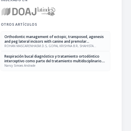
OTROS ARTÍCULOS
Orthodontic management of ectopic, transposed, agenesis
and peg lateral incisors with canine and premolar
substitution
ROHAN MASCARENHASM.D.S, GOPAL KRISHNA B.R, SHAHISTA
PARVEEN
Respiración bucal diagnóstico y tratamiento ortodóntico
interceptivo como parte del tratamiento multidisciplinario.
Revisión de la literatura
Nancy Simoes Andrade