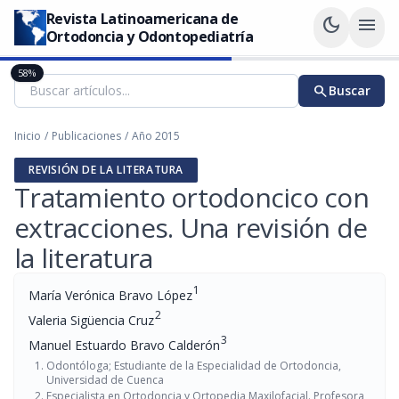
Revista Latinoamericana de
dark_mode
menu
Ortodoncia y Odontopediatría
58%
search
Buscar
Inicio
/
Publicaciones
/
Año 2015
REVISIÓN DE LA LITERATURA
Tratamiento ortodoncico con
extracciones. Una revisión de
la literatura
1
María Verónica Bravo López
2
Valeria Sigüencia Cruz
3
Manuel Estuardo Bravo Calderón
Odontóloga; Estudiante de la Especialidad de Ortodoncia,
Universidad de Cuenca
Especialista en Ortodoncia y Ortopedia Maxilofacial. Profesora