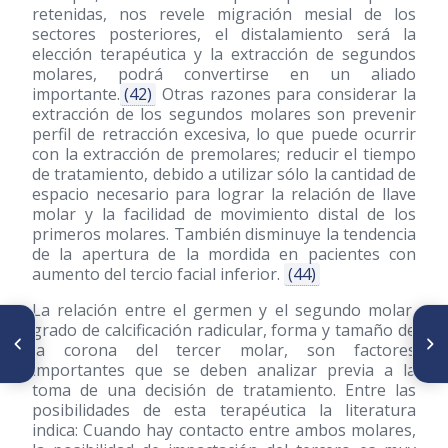
retenidas, nos revele migración mesial de los
sectores posteriores, el distalamiento será la
elección terapéutica y la extracción de segundos
molares, podrá convertirse en un aliado
importante.
(42)
Otras razones para considerar la
extracción de los segundos molares son prevenir
perfil de retracción excesiva, lo que puede ocurrir
con la extracción de premolares; reducir el tiempo
de tratamiento, debido a utilizar sólo la cantidad de
espacio necesario para lograr la relación de llave
molar y la facilidad de movimiento distal de los
primeros molares. También disminuye la tendencia
de la apertura de la mordida en pacientes con
aumento del tercio facial inferior.
(44)
La relación entre el germen y el segundo molar,
ARTÍCULO ANTERIOR
SIGUIENTE ARTÍCULO
grado de calcificación radicular, forma y tamaño de
Disfunciones Corporales;
Determinación de la
la corona del tercer molar, son factores
Nutricionales, Posturales,
contaminación por plomo a
importantes que se deben analizar previa a la
Respiratorias, Deglutivas,
partir de dientes primarios
toma de una decisión de tratamiento. Entre las
Foniátricas, Masticatorias,
exfoliados
posibilidades de esta terapéutica la literatura
Visuales, Neuro-Psicológicas -
Caso Clínico
indica: Cuando hay contacto entre ambos molares,