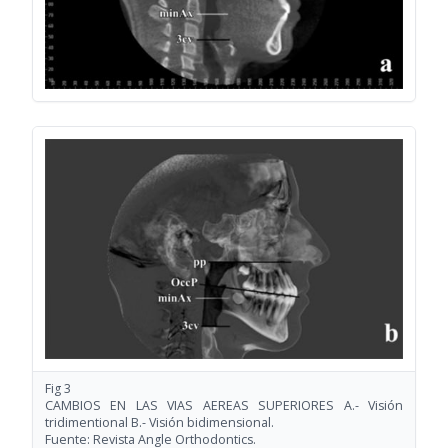
Fig 3
CAMBIOS EN LAS VIAS AEREAS SUPERIORES A.- Visión
tridimentional B.- Visión bidimensional.
Fuente: Revista Angle Orthodontics.