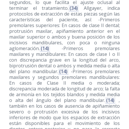
segundos, lo que facilita el ajuste oclusal al
terminar el tratamiento.
(34)
Allgayer, indica
protocolos de extracción de estas piezas según las
características del paciente, así: -Primeros
premolares superiores: En casos de clase II dental;
protrusión maxilar, apiñamiento anterior en el
maxilar superior o ambos y buena posición de los
incisivos mandibulares, con poca o ninguna
aglomeración.
(14)
-Primeros premolares
maxilares y mandibulares: En casos de clase I o II
con discrepancia grave en la longitud del arco,
biprotrusión dental o ambos y medida media o alta
del plano mandibular.
(14)
-Primeros premolares
maxilares y segundos premolares mandibulares:
En casos de Clase II media o moderada;
discrepancia moderada de longitud de arco; la falta
de armonía en los tejidos blandos y medida media
o alta del ángulo del plano mandibular.
(14)
,
también en los casos de ausencia de apiñamiento
severo o protrusión excesiva de los incisivos
inferiores de modo que los espacios de extracción
están disponibles para el movimiento de los
dientes antero-posterior y no para la correcta