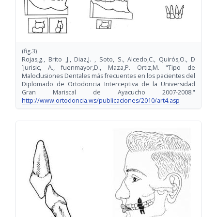
(fig.3)
Rojas,g., Brito ,J., Diaz,J. , Soto, S., Alcedo,C., Quirós,O., D
´Jurisic, A., fuenmayor,D., Maza,P. Ortiz,M. "Tipo de
Maloclusiones Dentales más frecuentes en los pacientes del
Diplomado de Ortodoncia Interceptiva de la Universidad
Gran Mariscal de Ayacucho 2007-2008."
http://www.ortodoncia.ws/publicaciones/2010/art4.asp