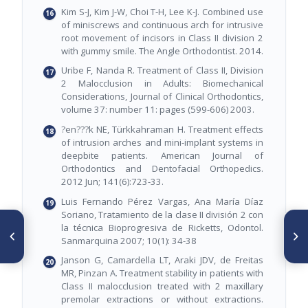
Kim S-J, Kim J-W, Choi T-H, Lee K-J. Combined use
of miniscrews and continuous arch for intrusive
root movement of incisors in Class II division 2
with gummy smile. The Angle Orthodontist. 2014.
Uribe F, Nanda R. Treatment of Class II, Division
2 Malocclusion in Adults: Biomechanical
Considerations, Journal of Clinical Orthodontics,
volume 37: number 11: pages (599-606) 2003.
?en???k NE, Türkkahraman H. Treatment effects
of intrusion arches and mini-implant systems in
deepbite patients. American Journal of
Orthodontics and Dentofacial Orthopedics.
2012 Jun; 141(6):723-33.
Luis Fernando Pérez Vargas, Ana María Díaz
Soriano, Tratamiento de la clase II división 2 con
ARTÍCULO ANTERIOR
SIGUIENTE ARTÍCULO
la técnica Bioprogresiva de Ricketts, Odontol.
Respiración bucal diagnóstico
Maloclusion de clase III,
Sanmarquina 2007; 10(1): 34-38
y tratamiento ortodóntico
tratamiento ortodoncico.
interceptivo como parte del
Revisión de la literatura
Janson G, Camardella LT, Araki JDV, de Freitas
tratamiento multidisciplinario.
MR, Pinzan A. Treatment stability in patients with
Revisión de la literatura
Class II malocclusion treated with 2 maxillary
premolar extractions or without extractions.