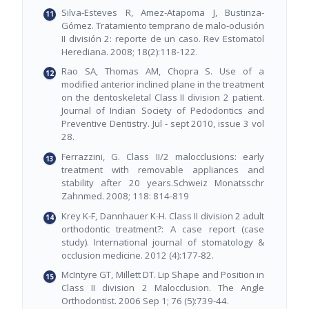
Silva-Esteves R, Amez-Atapoma J, Bustinza-
Gómez. Tratamiento temprano de malo-oclusión
II división 2: reporte de un caso. Rev Estomatol
Herediana. 2008; 18(2):118-122.
Rao SA, Thomas AM, Chopra S. Use of a
modified anterior inclined plane in the treatment
on the dentoskeletal Class II division 2 patient.
Journal of Indian Society of Pedodontics and
Preventive Dentistry. Jul - sept 2010, issue 3 vol
28.
Ferrazzini, G. Class II/2 malocclusions: early
treatment with removable appliances and
stability after 20 years.Schweiz Monatsschr
Zahnmed. 2008; 118: 814-819
Krey K-F, Dannhauer K-H. Class II division 2 adult
orthodontic treatment?: A case report (case
study). International journal of stomatology &
occlusion medicine. 2012 (4):177-82.
McIntyre GT, Millett DT. Lip Shape and Position in
Class II division 2 Malocclusion. The Angle
Orthodontist. 2006 Sep 1; 76 (5):739-44.