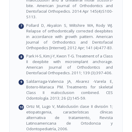
bite. American Journal of Orthodontics and
Dentofacial Orthopedics. 2014 Apr 145(4):S100-
S113.
Pollard D, Akyalcin S, Wiltshire WA, Rody WJ.
Relapse of orthodontically corrected deepbites
in accordance with growth pattern. American
Journal of Orthodontics and Dentofacial
Orthopedics [Internet]. 2012 Apr; 141 (4):477-83.
Park H-S, Kim J-Y, Kwon T-G. Treatment of a Class
II deepbite with microimplant anchorage.
American Journal of Orthodontics and
Dentofacial Orthopedics. 2011; 139 (3):397-406.
Saldarriaga-Valencia JA, Alvarez -Varela E,
Botero-Mariaca PM. Treatments for skeletal
Class II malocclusion combined. CES
Odontología. 2013; 26 (2):145-59.
Ortiz M, Lugo V, Maloclusión clase II división 1;
etiopatogenia, características clínicas
alternativa de tratamiento, Revista
Latinoamericana de Ortodoncia y
Odontopediatría, 2006.