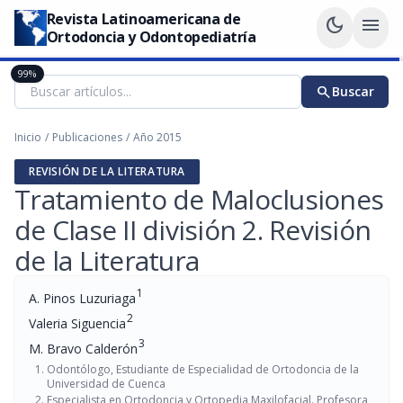
Revista Latinoamericana de
dark_mode
menu
Ortodoncia y Odontopediatría
99%
search
Buscar
Inicio
/
Publicaciones
/
Año 2015
REVISIÓN DE LA LITERATURA
Tratamiento de Maloclusiones
de Clase II división 2. Revisión
de la Literatura
1
A. Pinos Luzuriaga
2
Valeria Siguencia
3
M. Bravo Calderón
Odontólogo, Estudiante de Especialidad de Ortodoncia de la
Universidad de Cuenca
Especialista en Ortodoncia y Ortopedia Maxilofacial. Profesora