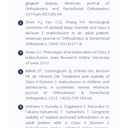
gingival display. American Journal of
Orthodontics and Dentofacial Orthopedics.
2014 Jan 45(1):85-94.
Chen Y-J, Yao C-CJ, Chang H-F. Nonsurgical
correction of skeletal deep overbite and class II
division 2 malocclusion in an adult patient.
American Journal of Orthodontics & Dentofacial
Orthopedics. 2004;126 (3):371-8.
Howe S.C. Phenotypic characterization of Class II
malocclusion. Iowa Research Online University
of Iowa. 2012.
Millett DT, Cunningham SJ, O'Brien KD, Benson
PE, de Oliveira CM. Treatment and stability of
Class II Division 2 malocclusion in children and
adolescents: A systematic review. American
Journal of Orthodontics & Dentofacial
Orthopedics. 2012; 142(2):159-169.e9.
Ishihara Y, Kuroda S, Sugawara Y, Kurosaka H,
Takano-Yamamoto T, Yamashiro T. Long-term
stability of implant-anchored orthodontics in an
adult patient with a Class II Division 2
malocclusion and a unilateral molar scissors-