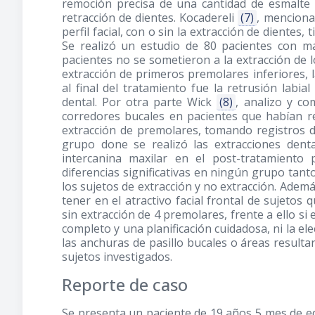
remoción precisa de una cantidad de esmalte i
retracción de dientes. Kocadereli
(7)
, menciona
perfil facial, con o sin la extracción de diente
Se realizó un estudio de 80 pacientes con ma
pacientes no se sometieron a la extracción de 
extracción de primeros premolares inferiores, l
al final del tratamiento fue la retrusión labia
dental. Por otra parte Wick
(8)
, analizo y c
corredores bucales en pacientes que habían re
extracción de premolares, tomando registros d
grupo done se realizó las extracciones dent
intercanina maxilar en el post-tratamient
diferencias significativas en ningún grupo tant
los sujetos de extracción y no extracción. Ademá
tener en el atractivo facial frontal de sujetos
sin extracción de 4 premolares, frente a ello si
completo y una planificación cuidadosa, ni la ele
las anchuras de pasillo bucales o áreas resultant
sujetos investigados.
Reporte de caso
Se presenta un paciente de 19 años 5 mes de eda