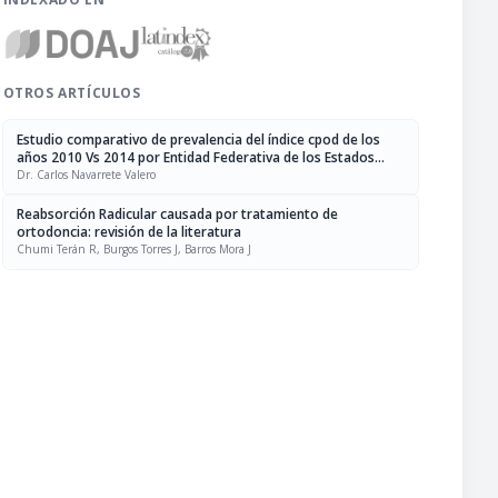
OTROS ARTÍCULOS
Estudio comparativo de prevalencia del índice cpod de los
años 2010 Vs 2014 por Entidad Federativa de los Estados
Unidos Mexicanos en la población de 5 años
Dr. Carlos Navarrete Valero
Reabsorción Radicular causada por tratamiento de
ortodoncia: revisión de la literatura
Chumi Terán R, Burgos Torres J, Barros Mora J