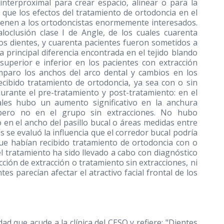
nterproximal para crear espacio, alinear o para la
 que los efectos del tratamiento de ortodoncia en el
s, tienen a los ortodoncistas enormemente interesados.
loclusión clase I de Angle, de los cuales cuarenta
los dientes, y cuarenta pacientes fueron sometidos a
a principal diferencia encontrada en el tejido blando
l superior e inferior en los pacientes con extracción
omparo los anchos del arco dental y cambios en los
cibido tratamiento de ortodoncia, ya sea con o sin
urante el pre-tratamiento y post-tratamiento: en el
ales hubo un aumento significativo en la anchura
o pero no en el grupo sin extracciones. No hubo
o en el ancho del pasillo bucal o áreas medidas entre
s se evaluó la influencia que el corredor bucal podría
 que habían recibido tratamiento de ortodoncia con o
 el tratamiento ha sido llevado a cabo con diagnóstico
cción de extracción o tratamiento sin extracciones, ni
es parecían afectar el atractivo facial frontal de los
d que acude a la clínica del CESO y refiere: "Dientes