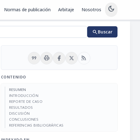
dark_mode
Normas de publicación
Arbitaje
Nosotros
search
Buscar
format_quote
print
rss_feed
CONTENIDO
RESUMEN
INTRODUCCIÓN
REPORTE DE CASO
RESULTADOS
DISCUSIÓN
CONCLUSIONES
REFERENCIAS BIBLIOGRÁFICAS
INDEXADO EN