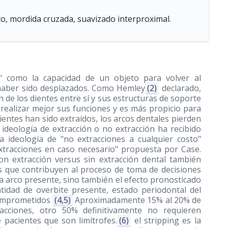
to, mordida cruzada, suavizado interproximal.
d" como la capacidad de un objeto para volver al
e haber sido desplazados. Como Hemley
(2)
declarado,
n de los dientes entre sí y sus estructuras de soporte
realizar mejor sus funciones y es más propicio para
ientes han sido extraídos, los arcos dentales pierden
 ideología de extracción o no extracción ha recibido
a ideología de "no extracciones a cualquier costo"
xtracciones en caso necesario" propuesta por Case.
n extracción versus sin extracción dental también
res que contribuyen al proceso de toma de decisiones
ra arco presente, sino también el efecto pronosticado
ntidad de overbite presente, estado periodontal del
 comprometidos
(4,5)
Aproximadamente 15% al 20% de
racciones, otro 50% definitivamente no requieren
e pacientes que son limítrofes.
(6)
el stripping es la