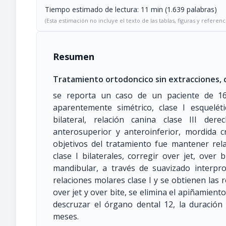
Tiempo estimado de lectura: 11 min (1.639 palabras)
(Esta estimación no incluye el texto de las tablas, figuras y referenc
Resumen
Tratamiento ortodoncico sin extracciones, c
se reporta un caso de un paciente de 16
aparentemente simétrico, clase I esqueléti
bilateral, relación canina clase III der
anterosuperior y anteroinferior, mordida c
objetivos del tratamiento fue mantener rel
clase I bilaterales, corregir over jet, over
mandibular, a través de suavizado interpro
relaciones molares clase I y se obtienen las re
over jet y over bite, se elimina el apiñamient
descruzar el órgano dental 12, la duración
meses.