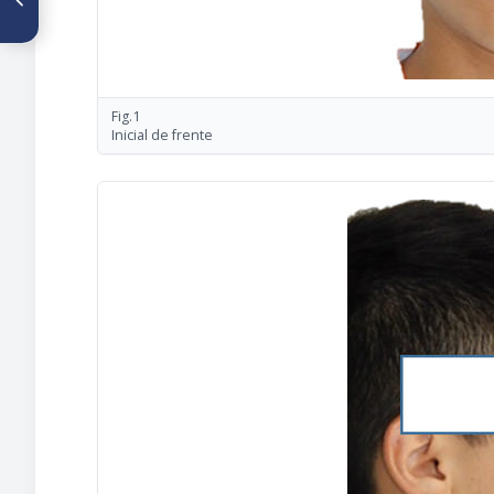
faciales entre odontólogos,
estudiantes de odontología y
pacientes
Fig.1
Inicial de frente