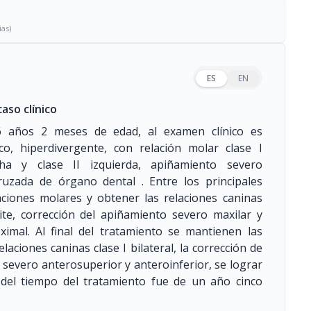
ias)
ES
EN
aso clínico
 años 2 meses de edad, al examen clínico es
co, hiperdivergente, con relación molar clase I
echa y clase II izquierda, apiñamiento severo
ruzada de órgano dental . Entre los principales
aciones molares y obtener las relaciones caninas
 bite, corrección del apiñamiento severo maxilar y
ximal. Al final del tratamiento se mantienen las
laciones caninas clase I bilateral, la corrección de
o severo anterosuperior y anteroinferior, se lograr
 del tiempo del tratamiento fue de un año cinco