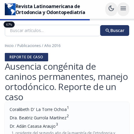
Revista Latinoamericana de
dark_mode
menu
Ortodoncia y Odontopediatría
67%
search
Buscar
Inicio
/
Publicaciones
/
Año 2016
REPORTE DE CASO
Ausencia congénita de
caninos permanentes, manejo
ortodóncico. Reporte de un
caso
1
Coralibeth D' La Torre Ochoa
2
Dra. Beatriz Gurrola Martínez
3
Dr. Adán Casasa Araujo
residente del segundo año de la maestría de Ortodoncia y