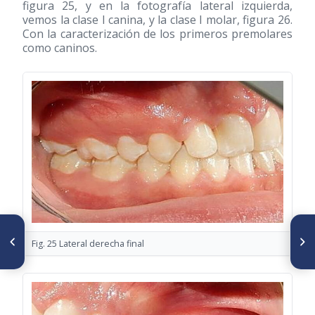
figura 25, y en la fotografía lateral izquierda,
vemos la clase I canina, y la clase I molar, figura 26.
Con la caracterización de los primeros premolares
como caninos.
ARTÍCULO ANTERIOR
SIGUIENTE ARTÍCULO
Verticalización de molares
Prevalencia de Apiñamiento
Fig. 25 Lateral derecha final
mediante Cantilever de TMA,
Dentario Inferior en Pacientes
extracción de premolares en
Deportistas
la corrección de apiñamiento
superior