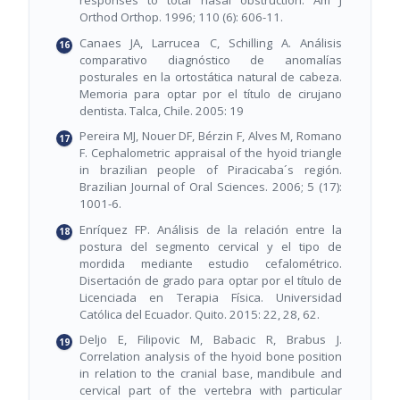
responses to total nasal obstruction. Am J
Orthod Orthop. 1996; 110 (6): 606-11.
Canaes JA, Larrucea C, Schilling A. Análisis
comparativo diagnóstico de anomalías
posturales en la ortostática natural de cabeza.
Memoria para optar por el título de cirujano
dentista. Talca, Chile. 2005: 19
Pereira MJ, Nouer DF, Bérzin F, Alves M, Romano
F. Cephalometric appraisal of the hyoid triangle
in brazilian people of Piracicaba´s región.
Brazilian Journal of Oral Sciences. 2006; 5 (17):
1001-6.
Enríquez FP. Análisis de la relación entre la
postura del segmento cervical y el tipo de
mordida mediante estudio cefalométrico.
Disertación de grado para optar por el título de
Licenciada en Terapia Física. Universidad
Católica del Ecuador. Quito. 2015: 22, 28, 62.
Deljo E, Filipovic M, Babacic R, Brabus J.
Correlation analysis of the hyoid bone position
in relation to the cranial base, mandibule and
cervical part of the vertebra with particular