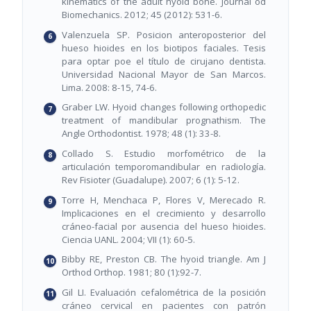
kinematics of the adult hyoid bone. Journal od
Biomechanics. 2012; 45 (2012): 531-6.
Valenzuela SP. Posicion anteroposterior del
hueso hioides en los biotipos faciales. Tesis
para optar poe el título de cirujano dentista.
Universidad Nacional Mayor de San Marcos.
Lima. 2008: 8-15, 74-6.
Graber LW. Hyoid changes following orthopedic
treatment of mandibular prognathism. The
Angle Orthodontist. 1978; 48 (1): 33-8.
Collado S. Estudio morfométrico de la
articulación temporomandibular en radiología.
Rev Fisioter (Guadalupe). 2007; 6 (1): 5-12.
Torre H, Menchaca P, Flores V, Merecado R.
Implicaciones en el crecimiento y desarrollo
cráneo-facial por ausencia del hueso hioides.
Ciencia UANL. 2004; VII (1): 60-5.
Bibby RE, Preston CB. The hyoid triangle. Am J
Orthod Orthop. 1981; 80 (1):92-7.
Gil LI. Evaluación cefalométrica de la posición
cráneo cervical en pacientes con patrón