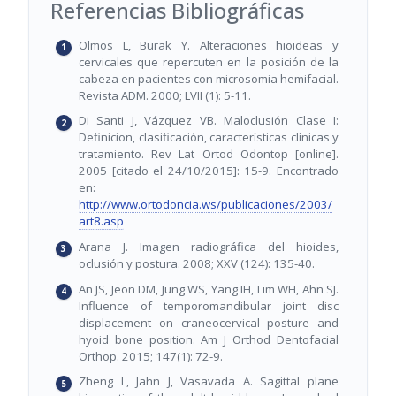
Referencias Bibliográficas
Olmos L, Burak Y. Alteraciones hioideas y
cervicales que repercuten en la posición de la
cabeza en pacientes con microsomia hemifacial.
Revista ADM. 2000; LVII (1): 5-11.
Di Santi J, Vázquez VB. Maloclusión Clase I:
Definicion, clasificación, características clínicas y
tratamiento. Rev Lat Ortod Odontop [online].
2005 [citado el 24/10/2015]: 15-9. Encontrado
en:
http://www.ortodoncia.ws/publicaciones/2003/
art8.asp
Arana J. Imagen radiográfica del hioides,
oclusión y postura. 2008; XXV (124): 135-40.
An JS, Jeon DM, Jung WS, Yang IH, Lim WH, Ahn SJ.
Influence of temporomandibular joint disc
displacement on craneocervical posture and
hyoid bone position. Am J Orthod Dentofacial
Orthop. 2015; 147(1): 72-9.
Zheng L, Jahn J, Vasavada A. Sagittal plane