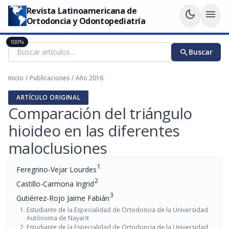
Revista Latinoamericana de
dark_mode
menu
Ortodoncia y Odontopediatría
100%
search
Buscar
Inicio
/
Publicaciones
/
Año 2016
ARTÍCULO ORIGINAL
Comparación del triángulo
hioideo en las diferentes
maloclusiones
1
Feregrino-Vejar Lourdes
2
Castillo-Carmona Ingrid
3
Gutiérrez-Rojo Jaime Fabián
Estudiante de la Especialidad de Ortodoncia de la Universidad
Autónoma de Nayarit
Estudiante de la Especialidad de Ortodoncia de la Universidad