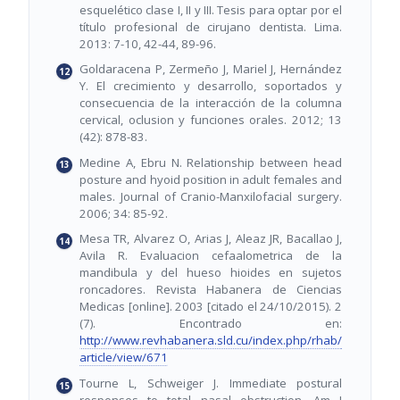
esquelético clase I, II y III. Tesis para optar por el
título profesional de cirujano dentista. Lima.
2013: 7-10, 42-44, 89-96.
Goldaracena P, Zermeño J, Mariel J, Hernández
Y. El crecimiento y desarrollo, soportados y
consecuencia de la interacción de la columna
cervical, oclusion y funciones orales. 2012; 13
(42): 878-83.
Medine A, Ebru N. Relationship between head
posture and hyoid position in adult females and
males. Journal of Cranio-Manxilofacial surgery.
2006; 34: 85-92.
Mesa TR, Alvarez O, Arias J, Aleaz JR, Bacallao J,
Avila R. Evaluacion cefaalometrica de la
mandibula y del hueso hioides en sujetos
roncadores. Revista Habanera de Ciencias
Medicas [online]. 2003 [citado el 24/10/2015). 2
(7). Encontrado en:
http://www.revhabanera.sld.cu/index.php/rhab/
article/view/671
Tourne L, Schweiger J. Immediate postural