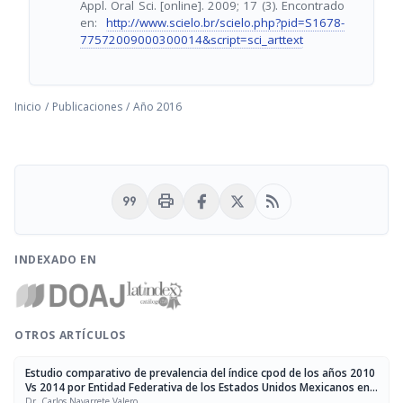
Appl. Oral Sci. [online]. 2009; 17 (3). Encontrado
en:
http://www.scielo.br/scielo.php?pid=S1678-
77572009000300014&script=sci_arttext
Inicio
/
Publicaciones
/
Año 2016
format_quote
print
rss_feed
INDEXADO EN
OTROS ARTÍCULOS
Estudio comparativo de prevalencia del índice cpod de los años 2010
Vs 2014 por Entidad Federativa de los Estados Unidos Mexicanos en
la población de 5 años
Dr. Carlos Navarrete Valero