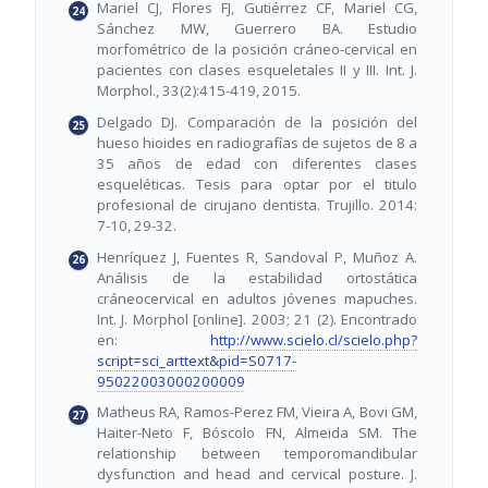
Mariel CJ, Flores FJ, Gutiérrez CF, Mariel CG,
Sánchez MW, Guerrero BA. Estudio
morfométrico de la posición cráneo-cervical en
pacientes con clases esqueletales II y III. Int. J.
Morphol., 33(2):415-419, 2015.
Delgado DJ. Comparación de la posición del
hueso hioides en radiografías de sujetos de 8 a
35 años de edad con diferentes clases
esqueléticas. Tesis para optar por el titulo
profesional de cirujano dentista. Trujillo. 2014:
7-10, 29-32.
Henríquez J, Fuentes R, Sandoval P, Muñoz A.
Análisis de la estabilidad ortostática
cráneocervical en adultos jóvenes mapuches.
Int. J. Morphol [online]. 2003; 21 (2). Encontrado
en:
http://www.scielo.cl/scielo.php?
script=sci_arttext&pid=S0717-
95022003000200009
Matheus RA, Ramos-Perez FM, Vieira A, Bovi GM,
Haiter-Neto F, Bóscolo FN, Almeida SM. The
relationship between temporomandibular
dysfunction and head and cervical posture. J.