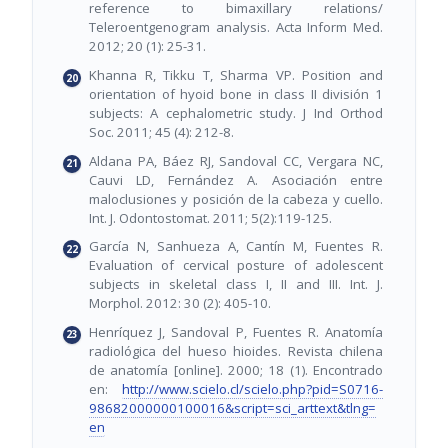
reference to bimaxillary relations/
Teleroentgenogram analysis. Acta Inform Med.
2012; 20 (1): 25-31.
Khanna R, Tikku T, Sharma VP. Position and
orientation of hyoid bone in class II división 1
subjects: A cephalometric study. J Ind Orthod
Soc. 2011; 45 (4): 212-8.
Aldana PA, Báez RJ, Sandoval CC, Vergara NC,
Cauvi LD, Fernández A. Asociación entre
maloclusiones y posición de la cabeza y cuello.
Int. J. Odontostomat. 2011; 5(2):119-125.
García N, Sanhueza A, Cantín M, Fuentes R.
Evaluation of cervical posture of adolescent
subjects in skeletal class I, II and III. Int. J.
Morphol. 2012: 30 (2): 405-10.
Henríquez J, Sandoval P, Fuentes R. Anatomía
radiológica del hueso hioides. Revista chilena
de anatomía [online]. 2000; 18 (1). Encontrado
en:
http://www.scielo.cl/scielo.php?pid=S0716-
98682000000100016&script=sci_arttext&tlng=
en