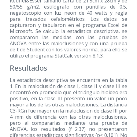
Keuffel&Esser tamaño carta de 21.5cm x 28cm y de
50/55 g/m2, estilógrafo con puntillas de 0.5,
negatoscopio con luz neon de 40 watts y regla
para trazados cefalométricos. Los datos se
capturaron y tabularon en el programa Excel de
Microsoft. Se calculo la estadistica descriptiva, se
compararon las medidas con las pruebas de
ANOVA entre las maloclusiones y con una prueba
de t de Student con los valores norma, para ello se
utilizo el programa StatCalc versión 8.1.3.
Resultados
La estadistica descriptiva se encuentra en la tabla
1. En la maloclusión de clase I, clase II y clase III se
encontró en promedio que el triángulo hioideo era
positivo, en la clase III presentó un valor un poco
mayor a los de las otras maloclusiones. La distancia
C3-RGn fue mayor en la maloclusion de clase III por
4 mm de diferencia con las otras maloclusiones,
pero al compararlas mediante una prueba de
ANOVA, los resultados (f 2.37) no presentaron
diferencias estadísticas significativas (p< 0.101). No