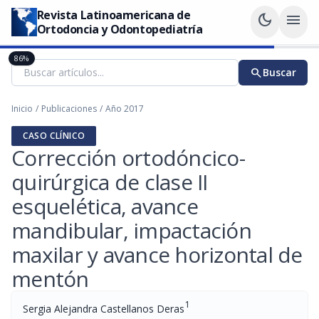
Revista Latinoamericana de
dark_mode
menu
Ortodoncia y Odontopediatría
86%
search
Buscar
Inicio
/
Publicaciones
/
Año 2017
CASO CLÍNICO
Corrección ortodóncico-
quirúrgica de clase II
esquelética, avance
mandibular, impactación
maxilar y avance horizontal de
mentón
1
Sergia Alejandra Castellanos Deras