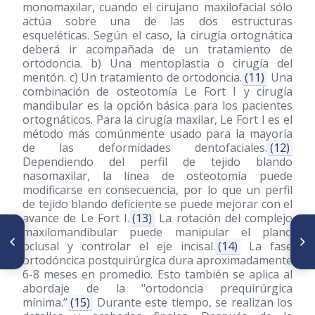
monomaxilar, cuando el cirujano maxilofacial sólo
actúa sobre una de las dos estructuras
esqueléticas. Según el caso, la cirugía ortognática
deberá ir acompañada de un tratamiento de
ortodoncia. b) Una mentoplastia o cirugía del
mentón. c) Un tratamiento de ortodoncia.
(11)
Una
combinación de osteotomía Le Fort I y cirugía
mandibular es la opción básica para los pacientes
ortognáticos. Para la cirugía maxilar, Le Fort I es el
método más comúnmente usado para la mayoría
de las deformidades dentofaciales.
(12)
Dependiendo del perfil de tejido blando
nasomaxilar, la línea de osteotomía puede
modificarse en consecuencia, por lo que un perfil
de tejido blando deficiente se puede mejorar con el
avance de Le Fort I.
(13)
La rotación del complejo
ARTÍCULO ANTERIOR
SIGUIENTE ARTÍCULO
maxilomandibular puede manipular el plano
Aceleración del tratamiento de
Contributing to orthodontic
oclusal y controlar el eje incisal.
(14)
La fase
ortodoncia: técnicas de
treatment uptake
ortodóncica postquirúrgica dura aproximadamente
activación biológica
6-8 meses en promedio. Esto también se aplica al
abordaje de la "ortodoncia prequirúrgica
mínima.”
(15)
Durante este tiempo, se realizan los