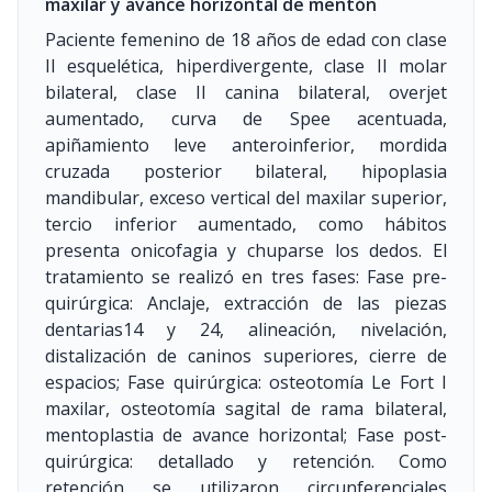
maxilar y avance horizontal de mentón
Paciente femenino de 18 años de edad con clase
II esquelética, hiperdivergente, clase II molar
bilateral, clase II canina bilateral, overjet
aumentado, curva de Spee acentuada,
apiñamiento leve anteroinferior, mordida
cruzada posterior bilateral, hipoplasia
mandibular, exceso vertical del maxilar superior,
tercio inferior aumentado, como hábitos
presenta onicofagia y chuparse los dedos. El
tratamiento se realizó en tres fases: Fase pre-
quirúrgica: Anclaje, extracción de las piezas
dentarias14 y 24, alineación, nivelación,
distalización de caninos superiores, cierre de
espacios; Fase quirúrgica: osteotomía Le Fort I
maxilar, osteotomía sagital de rama bilateral,
mentoplastia de avance horizontal; Fase post-
quirúrgica: detallado y retención. Como
retención se utilizaron circunferenciales