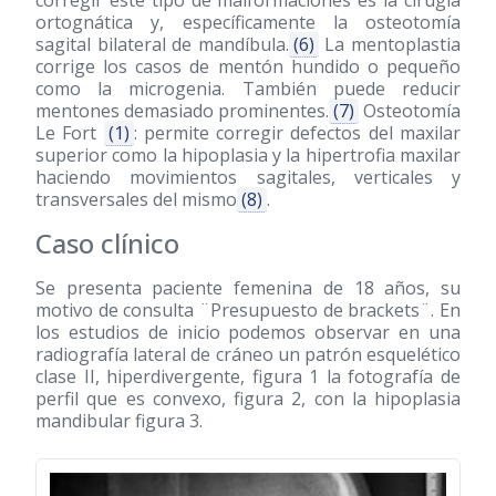
corregir este tipo de malformaciones es la cirugía
ortognática y, específicamente la osteotomía
sagital bilateral de mandíbula.
(6)
La mentoplastia
corrige los casos de mentón hundido o pequeño
como la microgenia. También puede reducir
mentones demasiado prominentes.
(7)
Osteotomía
Le Fort
(1)
: permite corregir defectos del maxilar
superior como la hipoplasia y la hipertrofia maxilar
haciendo movimientos sagitales, verticales y
transversales del mismo
(8)
.
Caso clínico
Se presenta paciente femenina de 18 años, su
motivo de consulta ¨Presupuesto de brackets¨. En
los estudios de inicio podemos observar en una
radiografía lateral de cráneo un patrón esquelético
clase II, hiperdivergente, figura 1 la fotografía de
perfil que es convexo, figura 2, con la hipoplasia
mandibular figura 3.