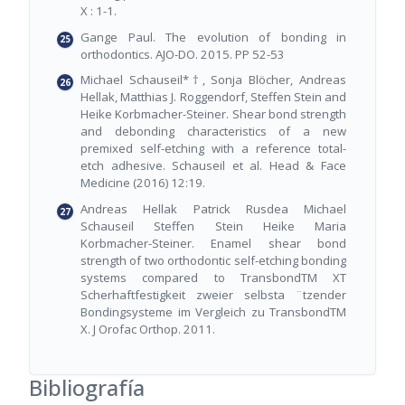
X : 1-1.
Gange Paul. The evolution of bonding in
orthodontics. AJO-DO. 2015. PP 52-53
Michael Schauseil*†, Sonja Blöcher, Andreas
Hellak, Matthias J. Roggendorf, Steffen Stein and
Heike Korbmacher-Steiner. Shear bond strength
and debonding characteristics of a new
premixed self-etching with a reference total-
etch adhesive. Schauseil et al. Head & Face
Medicine (2016) 12:19.
Andreas Hellak Patrick Rusdea Michael
Schauseil Steffen Stein Heike Maria
Korbmacher-Steiner. Enamel shear bond
strength of two orthodontic self-etching bonding
systems compared to TransbondTM XT
Scherhaftfestigkeit zweier selbsta ¨tzender
Bondingsysteme im Vergleich zu TransbondTM
X. J Orofac Orthop. 2011.
Bibliografía