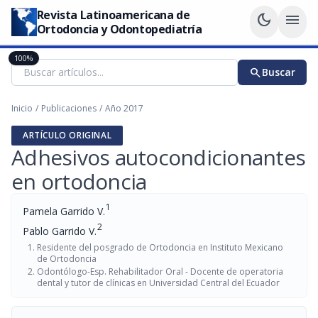
Revista Latinoamericana de
dark_mode
menu
Ortodoncia y Odontopediatría
100%
search
Buscar
Inicio
/
Publicaciones
/
Año 2017
ARTÍCULO ORIGINAL
Adhesivos autocondicionantes
en ortodoncia
1
Pamela Garrido V.
2
Pablo Garrido V.
Residente del posgrado de Ortodoncia en Instituto Mexicano
de Ortodoncia
Odontólogo-Esp. Rehabilitador Oral - Docente de operatoria
dental y tutor de clínicas en Universidad Central del Ecuador