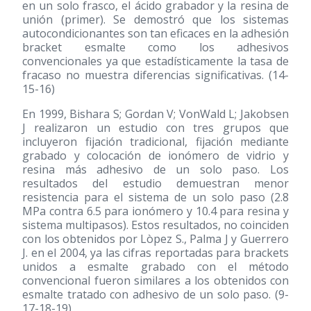
en un solo frasco, el ácido grabador y la resina de
unión (primer). Se demostró que los sistemas
autocondicionantes son tan eficaces en la adhesión
bracket esmalte como los adhesivos
convencionales ya que estadísticamente la tasa de
fracaso no muestra diferencias significativas. (14-
15-16)
En 1999, Bishara S; Gordan V; VonWald L; Jakobsen
J realizaron un estudio con tres grupos que
incluyeron fijación tradicional, fijación mediante
grabado y colocación de ionómero de vidrio y
resina más adhesivo de un solo paso. Los
resultados del estudio demuestran menor
resistencia para el sistema de un solo paso (2.8
MPa contra 6.5 para ionómero y 10.4 para resina y
sistema multipasos). Estos resultados, no coinciden
con los obtenidos por Lòpez S., Palma J y Guerrero
J. en el 2004, ya las cifras reportadas para brackets
unidos a esmalte grabado con el método
convencional fueron similares a los obtenidos con
esmalte tratado con adhesivo de un solo paso. (9-
17-18-19)