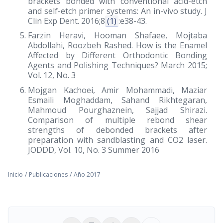
brackets bonded with conventional acid-etch
and self-etch primer systems: An in-vivo study. J
Clin Exp Dent. 2016;8
(1)
:e38-43.
Farzin Heravi, Hooman Shafaee, Mojtaba
Abdollahi, Roozbeh Rashed. How is the Enamel
Affected by Different Orthodontic Bonding
Agents and Polishing Techniques? March 2015;
Vol. 12, No. 3
Mojgan Kachoei, Amir Mohammadi, Maziar
Esmaili Moghaddam, Sahand Rikhtegaran,
Mahmoud Pourghaznein, Sajjad Shirazi.
Comparison of multiple rebond shear
strengths of debonded brackets after
preparation with sandblasting and CO2 laser.
JODDD, Vol. 10, No. 3 Summer 2016
Inicio
/
Publicaciones
/
Año 2017