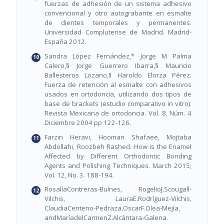
fuerzas de adhesión de un sistema adhesivo
convencional y otro autograbante en esmalte
de dientes temporales y permanentes.
Universidad Complutense de Madrid. Madrid-
España 2012.
Sandra López Fernández,* Jorge M Palma
Calero,§ Jorge Guerrero Ibarra,§ Mauricio
Ballesteros Lozano,II Haroldo Elorza Pérez.
Fuerza de retención al esmalte con adhesivos
usados en ortodoncia, utilizando dos tipos de
base de brackets (estudio comparativo in vitro).
Revista Mexicana de ortodoncia. Vol. 8, Núm. 4
Diciembre 2004 pp 122-126.
Farzin Heravi, Hooman Shafaee, Mojtaba
Abdollahi, Roozbeh Rashed. How is the Enamel
Affected by Different Orthodontic Bonding
Agents and Polishing Techniques. March 2015;
Vol. 12, No. 3. 188-194.
RosalíaContreras-Bulnes, RogelioJ.Scougall-
Vilchis, LauraE.Rodríguez-Vilchis,
ClaudiaCenteno-Pedraza,OscarF.Olea-Mejía,
andMaríadelCarmenZ.Alcántara-Galena.