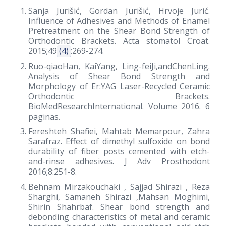
Sanja Jurišić, Gordan Jurišić, Hrvoje Jurić.
Influence of Adhesives and Methods of Enamel
Pretreatment on the Shear Bond Strength of
Orthodontic Brackets. Acta stomatol Croat.
2015;49
(4)
:269-274.
Ruo-qiaoHan, KaiYang, Ling-feiJi,andChenLing.
Analysis of Shear Bond Strength and
Morphology of Er:YAG Laser-Recycled Ceramic
Orthodontic Brackets.
BioMedResearchInternational. Volume 2016. 6
paginas.
Fereshteh Shafiei, Mahtab Memarpour, Zahra
Sarafraz. Effect of dimethyl sulfoxide on bond
durability of fiber posts cemented with etch-
and-rinse adhesives. J Adv Prosthodont
2016;8:251-8.
Behnam Mirzakouchaki , Sajjad Shirazi , Reza
Sharghi, Samaneh Shirazi ,Mahsan Moghimi,
Shirin Shahrbaf. Shear bond strength and
debonding characteristics of metal and ceramic