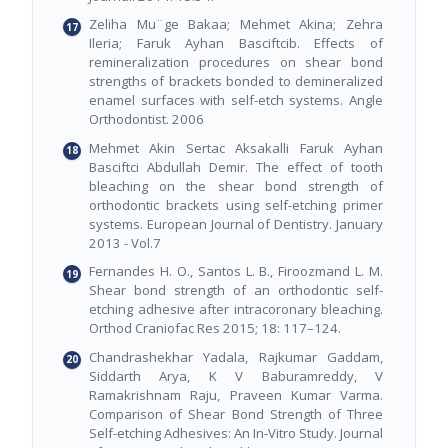
Zeliha Mu¨ge Bakaa; Mehmet Akina; Zehra
Ileria; Faruk Ayhan Basciftcib. Effects of
remineralization procedures on shear bond
strengths of brackets bonded to demineralized
enamel surfaces with self-etch systems. Angle
Orthodontist. 2006
Mehmet Akin Sertac Aksakalli Faruk Ayhan
Basciftci Abdullah Demir. The effect of tooth
bleaching on the shear bond strength of
orthodontic brackets using self-etching primer
systems. European Journal of Dentistry. January
2013 - Vol.7
Fernandes H. O., Santos L. B., Firoozmand L. M.
Shear bond strength of an orthodontic self-
etching adhesive after intracoronary bleaching.
Orthod Craniofac Res 2015; 18: 117–124.
Chandrashekhar Yadala, Rajkumar Gaddam,
Siddarth Arya, K V Baburamreddy, V
Ramakrishnam Raju, Praveen Kumar Varma.
Comparison of Shear Bond Strength of Three
Self-etching Adhesives: An In-Vitro Study. Journal