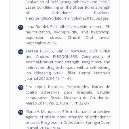
Evaluation of Self-Etching Adhesive and Er:YAG
Laser Conditioning on the Shear Bond Strength
of Orthodontic Brackets.
TheScientificWorldJournal Volume2013, 5pages.
Lena Roedel. Self adhesives resin cements: Ph
neutralization, hydrophilicity, and hygroscopi
expansión stress. Clinical Oral Invest.
Septiembre 2016.
Teresa FLORES, Juan R. MAYORAL, Lluís GINER
and Andreu PUIGDOLLERS. Comparison of
enamel-bracket bond strength using direct- and
indirect-bonding techniques with a self-etching
ion releasing S-PRG filler. Dental Materials
Journal 2015; 34(1): 41–47.
Eira Lopez Palacios. Propiedades físicas de
cuatro adhesivos para brackets. Estudio
comparativo. Revita Mexicana de Ortodoncia.
Marzo 2014. Vol. 2, Núm. 1. PP 32-37.
Mona A. Montasser. Effect of enamel protective
agents of shear bond strenght of orthodontic
bracket. Progress in Orthodontic SpringerOpen
Journal. 2014. 15:34.