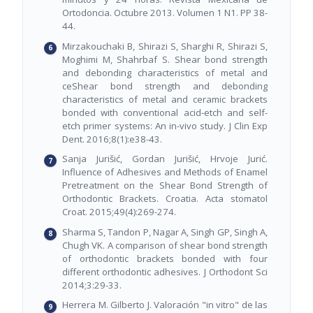
Ortodoncia. Octubre 2013. Volumen 1 N1. PP 38-
44.
Mirzakouchaki B, Shirazi S, Sharghi R, Shirazi S,
Moghimi M, Shahrbaf S. Shear bond strength
and debonding characteristics of metal and
ceShear bond strength and debonding
characteristics of metal and ceramic brackets
bonded with conventional acid-etch and self-
etch primer systems: An in-vivo study. J Clin Exp
Dent. 2016;8(1):e38-43.
Sanja Jurišić, Gordan Jurišić, Hrvoje Jurić.
Influence of Adhesives and Methods of Enamel
Pretreatment on the Shear Bond Strength of
Orthodontic Brackets. Croatia. Acta stomatol
Croat. 2015;49(4):269-274.
Sharma S, Tandon P, Nagar A, Singh GP, Singh A,
Chugh VK. A comparison of shear bond strength
of orthodontic brackets bonded with four
different orthodontic adhesives. J Orthodont Sci
2014;3:29-33.
Herrera M. Gilberto J. Valoración "in vitro" de las