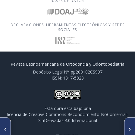
BASES DE DATOS
DECLARACIONES, HERRAMIENTAS ELECTRÓNICAS Y REDES
SOCIALES
Revista Latinoamericana de Ortodoncia y Odontopediatría
Depósito Legal Nº: pp200102CS997
ISSN: 1317-5823
Esta obra está bajo una
licencia de Creative Commons Reconocimiento-NoComercial-
SinDerivadas 4.0 Internacional
ARTÍCULO ANTERIOR
SIGUIENTE ARTÍCULO
Tratamiento con Pendex para
Éxito de mini-implantes de
maloclusión clase II
carga inmediata o tardia ó es