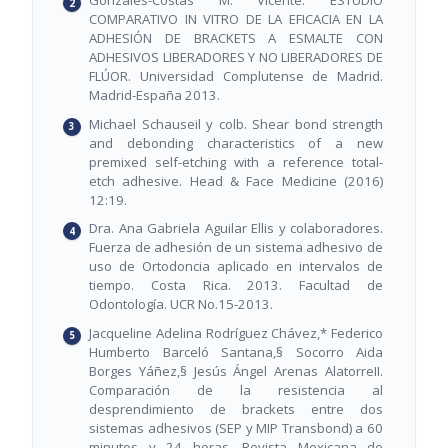
Gonzales-Costas M. Vicente. ESTUDIO
COMPARATIVO IN VITRO DE LA EFICACIA EN LA
ADHESIÓN DE BRACKETS A ESMALTE CON
ADHESIVOS LIBERADORES Y NO LIBERADORES DE
FLÚOR. Universidad Complutense de Madrid.
Madrid-España 2013.
Michael Schauseil y colb. Shear bond strength
and debonding characteristics of a new
premixed self-etching with a reference total-
etch adhesive. Head & Face Medicine (2016)
12:19.
Dra. Ana Gabriela Aguilar Ellis y colaboradores.
Fuerza de adhesión de un sistema adhesivo de
uso de Ortodoncia aplicado en intervalos de
tiempo. Costa Rica. 2013. Facultad de
Odontología. UCR No.15-2013.
Jacqueline Adelina Rodríguez Chávez,* Federico
Humberto Barceló Santana,§ Socorro Aida
Borges Yáñez,§ Jesús Ángel Arenas AlatorreII.
Comparación de la resistencia al
desprendimiento de brackets entre dos
sistemas adhesivos (SEP y MIP Transbond) a 60
minutos y 24 horas. Revista Mexicana de