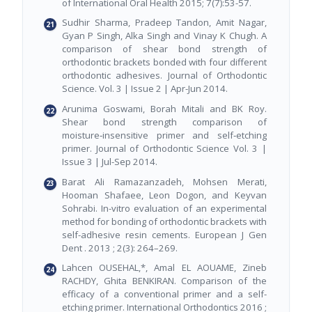
of International Oral Health 2015; 7(7):53-57.
Sudhir Sharma, Pradeep Tandon, Amit Nagar,
Gyan P Singh, Alka Singh and Vinay K Chugh. A
comparison of shear bond strength of
orthodontic brackets bonded with four different
orthodontic adhesives. Journal of Orthodontic
Science. Vol. 3 | Issue 2 | Apr-Jun 2014.
Arunima Goswami, Borah Mitali and BK Roy.
Shear bond strength comparison of
moisture‑insensitive primer and self‑etching
primer. Journal of Orthodontic Science Vol. 3 |
Issue 3 | Jul-Sep 2014.
Barat Ali Ramazanzadeh, Mohsen Merati,
Hooman Shafaee, Leon Dogon, and Keyvan
Sohrabi. In-vitro evaluation of an experimental
method for bonding of orthodontic brackets with
self-adhesive resin cements. European J Gen
Dent . 2013 ; 2(3): 264–269.
Lahcen OUSEHAL,*, Amal EL AOUAME, Zineb
RACHDY, Ghita BENKIRAN. Comparison of the
efficacy of a conventional primer and a self-
etching primer. International Orthodontics 2016 ;