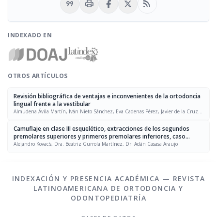
format_quote
print
rss_feed
INDEXADO EN
OTROS ARTÍCULOS
Revisión bibliográfica de ventajas e inconvenientes de la ortodoncia
lingual frente a la vestibular
Almudena Ávila Martín, Iván Nieto Sánchez, Eva Cadenas Pérez, Javier de la Cruz
Pérez
Camuflaje en clase III esquelético, extracciones de los segundos
premolares superiores y primeros premolares inferiores, caso
clínico
Alejandro Kovac's, Dra. Beatriz Gurrola Martínez, Dr. Adán Casasa Araujo
INDEXACIÓN Y PRESENCIA ACADÉMICA — REVISTA
LATINOAMERICANA DE ORTODONCIA Y
ODONTOPEDIATRÍA