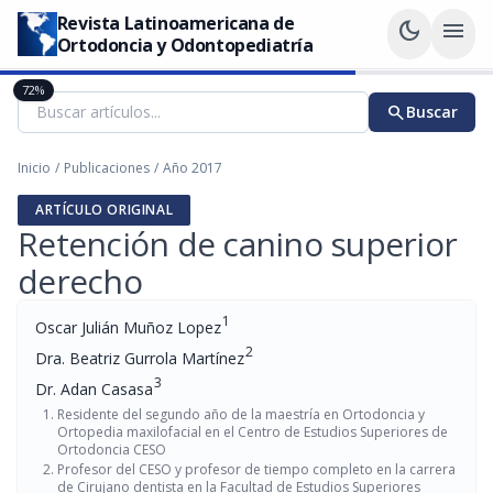
Revista Latinoamericana de
dark_mode
menu
Ortodoncia y Odontopediatría
72%
search
Buscar
Inicio
/
Publicaciones
/
Año 2017
ARTÍCULO ORIGINAL
Retención de canino superior
derecho
1
Oscar Julián Muñoz Lopez
2
Dra. Beatriz Gurrola Martínez
3
Dr. Adan Casasa
Residente del segundo año de la maestría en Ortodoncia y
Ortopedia maxilofacial en el Centro de Estudios Superiores de
Ortodoncia CESO
Profesor del CESO y profesor de tiempo completo en la carrera
de Cirujano dentista en la Facultad de Estudios Superiores