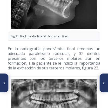
Fig 21. Radiografía lateral de cráneo final
En la radiografía panorámica final tenemos un
adecuado paralelismo radicular, y 32 dientes
presentes con los terceros molares aun en
formación, a la paciente se le indicó la importancia
de la extracción de sus terceros molares, figura 22.
ARTÍCULO ANTERIOR
SIGUIENTE ARTÍCULO
Camuflaje en clase III
Cierre de diastema, Reporte
esquelético, extracciones de
de un caso clínico
los segundos premolares
superiores y primeros
premolares inferiores, caso
clínico