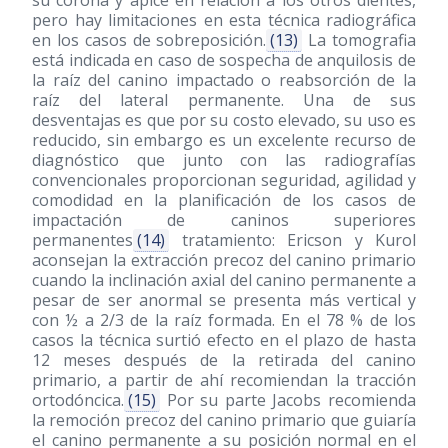
su corona y ápice en relación a los otros dientes,
pero hay limitaciones en esta técnica radiográfica
en los casos de sobreposición.
(13)
La tomografia
está indicada en caso de sospecha de anquilosis de
la raíz del canino impactado o reabsorción de la
raíz del lateral permanente. Una de sus
desventajas es que por su costo elevado, su uso es
reducido, sin embargo es un excelente recurso de
diagnóstico que junto con las radiografías
convencionales proporcionan seguridad, agilidad y
comodidad en la planificación de los casos de
impactación de caninos superiores
permanentes
(14)
tratamiento: Ericson y Kurol
aconsejan la extracción precoz del canino primario
cuando la inclinación axial del canino permanente a
pesar de ser anormal se presenta más vertical y
con ½ a 2/3 de la raíz formada. En el 78 % de los
casos la técnica surtió efecto en el plazo de hasta
12 meses después de la retirada del canino
primario, a partir de ahí recomiendan la tracción
ortodóncica.
(15)
Por su parte Jacobs recomienda
la remoción precoz del canino primario que guiaría
el canino permanente a su posición normal en el