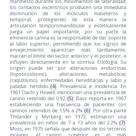
manifiesto durante los movimientos de lateralidad;
los contactos excéntricos producen una inmediata
disminución de los músculos maseteros y
temporal, protegiendo de esta manera la
articulación temporomandibular y estéticamente
juega un papel importante, por su parte la
eminencia canina es la responsable de dar soporte
al labio superior, permitiendo que los signos de
envejecimiento aparezcan más tardíamente,
marcan el límite del sector anterior y el posterior, e
influyen directamente en la sonrisa. Etiología: Su
origen puede ser por alteraciones endocrinas
(hipotiroidismo), alteraciones metabólicas
(raquitismo), enfermedades hereditarias y labio y
paladar hendido.
(4)
Prevalencia e incidencia: En
1961 Dachi y Howell mencionan una prevalencia de
canino retenido del 0.92.
(5)
Bass reporta en 1967
estableciendo una frecuencia de pacientes con
caninos retenidos de 1.5% a 2%.
(6)
Por otra parte
Thilander y Myrberg en 1973, estimaron una
prevalencia en niños de 7 a 13 años del 2.2%.
(7)
Moss, en 1975 señala que después de los terceros
molares, el canino superior es el más