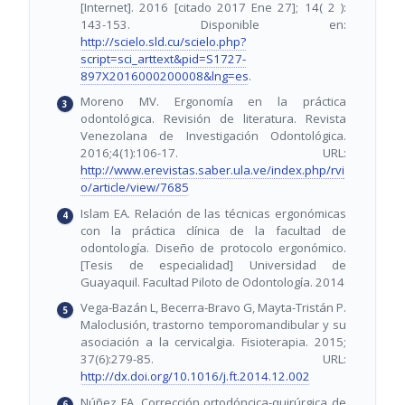
[Internet]. 2016 [citado 2017 Ene 27]; 14( 2 ):
143-153. Disponible en:
http://scielo.sld.cu/scielo.php?
script=sci_arttext&pid=S1727-
897X2016000200008&lng=es
.
Moreno MV. Ergonomía en la práctica
odontológica. Revisión de literatura. Revista
Venezolana de Investigación Odontológica.
2016;4(1):106-17. URL:
http://www.erevistas.saber.ula.ve/index.php/rvi
o/article/view/7685
Islam EA. Relación de las técnicas ergonómicas
con la práctica clínica de la facultad de
odontología. Diseño de protocolo ergonómico.
[Tesis de especialidad] Universidad de
Guayaquil. Facultad Piloto de Odontología. 2014
Vega-Bazán L, Becerra-Bravo G, Mayta-Tristán P.
Maloclusión, trastorno temporomandibular y su
asociación a la cervicalgia. Fisioterapia. 2015;
37(6):279-85. URL:
http://dx.doi.org/10.1016/j.ft.2014.12.002
Núñez FA. Corrección ortodóncica-quirúrgica de