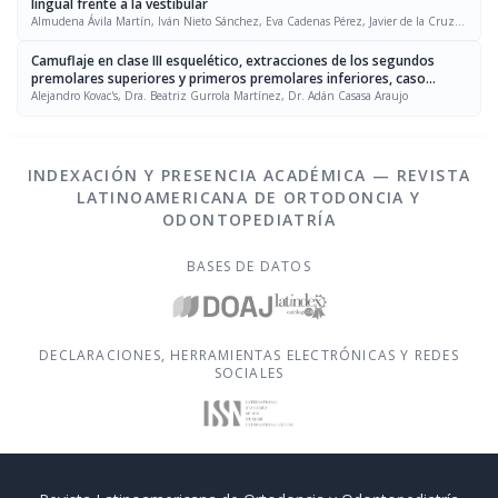
lingual frente a la vestibular
Almudena Ávila Martín, Iván Nieto Sánchez, Eva Cadenas Pérez, Javier de la Cruz
Pérez
Camuflaje en clase III esquelético, extracciones de los segundos
premolares superiores y primeros premolares inferiores, caso
clínico
Alejandro Kovac's, Dra. Beatriz Gurrola Martínez, Dr. Adán Casasa Araujo
INDEXACIÓN Y PRESENCIA ACADÉMICA — REVISTA
LATINOAMERICANA DE ORTODONCIA Y
ODONTOPEDIATRÍA
BASES DE DATOS
DECLARACIONES, HERRAMIENTAS ELECTRÓNICAS Y REDES
SOCIALES