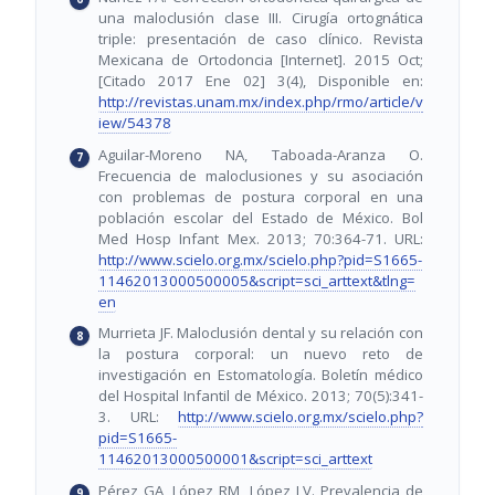
una maloclusión clase III. Cirugía ortognática
triple: presentación de caso clínico. Revista
Mexicana de Ortodoncia [Internet]. 2015 Oct;
[Citado 2017 Ene 02] 3(4), Disponible en:
http://revistas.unam.mx/index.php/rmo/article/v
iew/54378
Aguilar-Moreno NA, Taboada-Aranza O.
Frecuencia de maloclusiones y su asociación
con problemas de postura corporal en una
población escolar del Estado de México. Bol
Med Hosp Infant Mex. 2013; 70:364-71. URL:
http://www.scielo.org.mx/scielo.php?pid=S1665-
11462013000500005&script=sci_arttext&tlng=
en
Murrieta JF. Maloclusión dental y su relación con
la postura corporal: un nuevo reto de
investigación en Estomatología. Boletín médico
del Hospital Infantil de México. 2013; 70(5):341-
3. URL:
http://www.scielo.org.mx/scielo.php?
pid=S1665-
11462013000500001&script=sci_arttext
Pérez GA, López RM, López LV. Prevalencia de