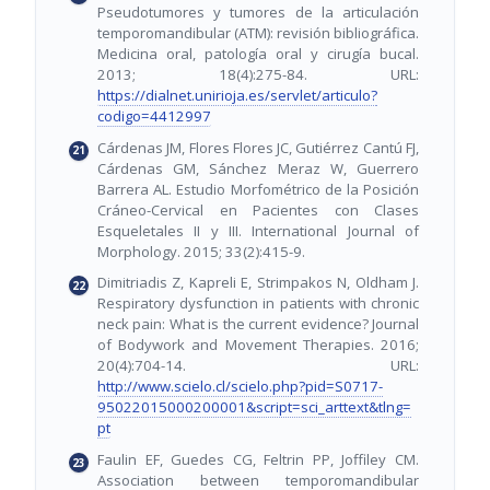
Pseudotumores y tumores de la articulación
temporomandibular (ATM): revisión bibliográfica.
Medicina oral, patología oral y cirugía bucal.
2013; 18(4):275-84. URL:
https://dialnet.unirioja.es/servlet/articulo?
codigo=4412997
Cárdenas JM, Flores Flores JC, Gutiérrez Cantú FJ,
Cárdenas GM, Sánchez Meraz W, Guerrero
Barrera AL. Estudio Morfométrico de la Posición
Cráneo-Cervical en Pacientes con Clases
Esqueletales II y III. International Journal of
Morphology. 2015; 33(2):415-9.
Dimitriadis Z, Kapreli E, Strimpakos N, Oldham J.
Respiratory dysfunction in patients with chronic
neck pain: What is the current evidence? Journal
of Bodywork and Movement Therapies. 2016;
20(4):704-14. URL:
http://www.scielo.cl/scielo.php?pid=S0717-
95022015000200001&script=sci_arttext&tlng=
pt
Faulin EF, Guedes CG, Feltrin PP, Joffiley CM.
Association between temporomandibular