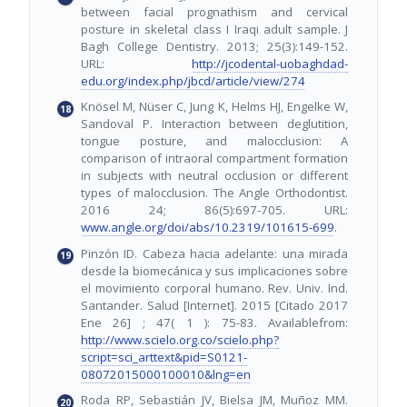
between facial prognathism and cervical
posture in skeletal class I Iraqi adult sample. J
Bagh College Dentistry. 2013; 25(3):149-152.
URL:
http://jcodental-uobaghdad-
edu.org/index.php/jbcd/article/view/274
Knösel M, Nüser C, Jung K, Helms HJ, Engelke W,
Sandoval P. Interaction between deglutition,
tongue posture, and malocclusion: A
comparison of intraoral compartment formation
in subjects with neutral occlusion or different
types of malocclusion. The Angle Orthodontist.
2016 24; 86(5):697-705. URL:
www.angle.org/doi/abs/10.2319/101615-699
.
Pinzón ID. Cabeza hacia adelante: una mirada
desde la biomecánica y sus implicaciones sobre
el movimiento corporal humano. Rev. Univ. Ind.
Santander. Salud [Internet]. 2015 [Citado 2017
Ene 26] ; 47( 1 ): 75-83. Availablefrom:
http://www.scielo.org.co/scielo.php?
script=sci_arttext&pid=S0121-
08072015000100010&lng=en
Roda RP, Sebastián JV, Bielsa JM, Muñoz MM.