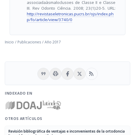
associadaàsmaloclusoes de Classe II e Classe
III. Rev Odonto Ciência. 2008; 23(1):20-5. URL:
http://revistaseletronicas.pucrs.br/ojs/index.ph
p/fo/article/view/3740/0
Inicio
/
Publicaciones
/
Año 2017
format_quote
print
rss_feed
INDEXADO EN
OTROS ARTÍCULOS
Revisión bibliográfica de ventajas e inconvenientes de la ortodoncia