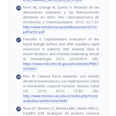
Novo MJ, Changir M, Quirós A. Relación de las
alteraciones plantares y las Maloclusiones
dentarias en niños. Rev Latinoamericana de
Ortodoncia y Odontopediatría. 2013; 32:1-35.
http://www.ortodoncia.ws/publicaciones/2013/
pdf/art32.pdf
Parisella V. Cephalometric evaluation of the
hyoid triangle before and after maxillary rapid
expansion in patients with skeletal class II,
mixed dentition, and infantile swallowing. Annali
di Stomatologia 2012; 3(3/4):95-9- URL:
https://www.ncbi.nlm.nih.gov/pmc/articles/PMC3
555465/
Ríos ID. Cabeza hacia adelante: una mirada
desde la biomecánica y sus implicaciones sobre
el movimiento corporal humano. Revista Salud
UIS. 2015; 47(1): 75-83. URL:
http://www.revistas.uis.edu.co/index.php/revist
asaluduis/article/view/4683
Rosa LP, Moraes LC, Moraes MEL, Medici Filho E,
Castilho JCM. Avaliaçao da postura corporal