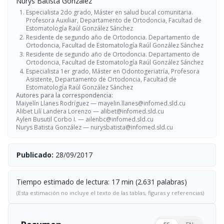
Nurys Batista González
Especialista 2do grado, Máster en salud bucal comunitaria.
Profesora Auxiliar, Departamento de Ortodoncia, Facultad de
Estomatología Raúl González Sánchez
Residente de segundo año de Ortodoncia. Departamento de
Ortodoncia, Facultad de Estomatología Raúl González Sánchez
Residente de segundo año de Ortodoncia. Departamento de
Ortodoncia, Facultad de Estomatología Raúl González Sánchez
Especialista 1er grado, Máster en Odontogeriatría, Profesora
Asistente, Departamento de Ortodoncia, Facultad de
Estomatología Raúl González Sánchez
Autores para la correspondencia:
Maiyelín Llanes Rodríguez —
mayelin.llanes@infomed.sld.cu
Alibet Lilí Landera Lorenzo —
alibet@infomed.sld.cu
Aylen Busutil Corbo I. —
ailenbc@infomed.sld.cu
Nurys Batista González —
nurysbatista@infomed.sld.cu
Publicado:
28/09/2017
Tiempo estimado de lectura: 17 min (2.631 palabras)
(Esta estimación no incluye el texto de las tablas, figuras y referencias)