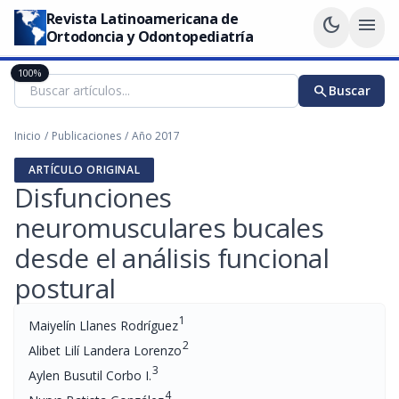
Revista Latinoamericana de
dark_mode
menu
Ortodoncia y Odontopediatría
100%
search
Buscar
Inicio
/
Publicaciones
/
Año 2017
ARTÍCULO ORIGINAL
Disfunciones
neuromusculares bucales
desde el análisis funcional
postural
1
Maiyelín Llanes Rodríguez
2
Alibet Lilí Landera Lorenzo
3
Aylen Busutil Corbo I.
4