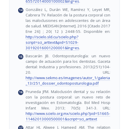
65572014000100002&lng=es
.
González L, Durán WE, Ramírez Y, Leyet MR,
Cabrera TV. Relación de la postura corporal con
las maloclusiones en adolescentes de un área
de salud. MEDISAN [Internet]. 2016 [Citado 2017
Ene 26] ; 20( 12 ): 2448-55. Disponible en:
http://scielo.sld.cu/scielo.php?
script=sci_arttext&pid=S1029-
30192016001200001&lng=es
.
Bascarán JB. Odontoposturología: un nuevo
campo de actuación para los dentistas. Gaceta
dental: Industria y profesiones. 2013(251):104-
20. URL:
http://www.sekmo.es/imagenes/autor_1/galeria
_13/251_dossier_odontoposturologia.pdf
Pruneda JFM. Maloclusión dental y su relación
con la postura corporal: un nuevo reto de
investigación en Estomatología. Bol Med Hosp
Infant Mex. 2013; 70(5): 341-3. URL:
http://www.scielo.org.mx/scielo.php?pid=S1665-
11462013000500001&script=sci_arttext
Attar HJ, Aliwee J, Hameed AM. The relation