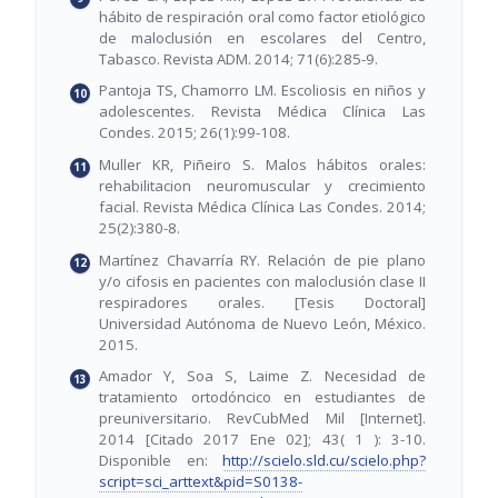
hábito de respiración oral como factor etiológico
de maloclusión en escolares del Centro,
Tabasco. Revista ADM. 2014; 71(6):285-9.
Pantoja TS, Chamorro LM. Escoliosis en niños y
adolescentes. Revista Médica Clínica Las
Condes. 2015; 26(1):99-108.
Muller KR, Piñeiro S. Malos hábitos orales:
rehabilitacion neuromuscular y crecimiento
facial. Revista Médica Clínica Las Condes. 2014;
25(2):380-8.
Martínez Chavarría RY. Relación de pie plano
y/o cifosis en pacientes con maloclusión clase II
respiradores orales. [Tesis Doctoral]
Universidad Autónoma de Nuevo León, México.
2015.
Amador Y, Soa S, Laime Z. Necesidad de
tratamiento ortodóncico en estudiantes de
preuniversitario. RevCubMed Mil [Internet].
2014 [Citado 2017 Ene 02]; 43( 1 ): 3-10.
Disponible en:
http://scielo.sld.cu/scielo.php?
script=sci_arttext&pid=S0138-