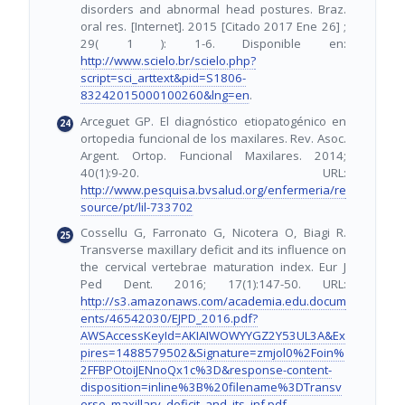
disorders and abnormal head postures. Braz.
oral res. [Internet]. 2015 [Citado 2017 Ene 26] ;
29( 1 ): 1-6. Disponible en:
http://www.scielo.br/scielo.php?
script=sci_arttext&pid=S1806-
83242015000100260&lng=en
.
Arceguet GP. El diagnóstico etiopatogénico en
ortopedia funcional de los maxilares. Rev. Asoc.
Argent. Ortop. Funcional Maxilares. 2014;
40(1):9-20. URL:
http://www.pesquisa.bvsalud.org/enfermeria/re
source/pt/lil-733702
Cossellu G, Farronato G, Nicotera O, Biagi R.
Transverse maxillary deficit and its influence on
the cervical vertebrae maturation index. Eur J
Ped Dent. 2016; 17(1):147-50. URL:
http://s3.amazonaws.com/academia.edu.docum
ents/46542030/EJPD_2016.pdf?
AWSAccessKeyId=AKIAIWOWYYGZ2Y53UL3A&Ex
pires=1488579502&Signature=zmjol0%2Foin%
2FFBPOtoiJENnoQx1c%3D&response-content-
disposition=inline%3B%20filename%3DTransv
erse_maxillary_deficit_and_its_inf.pdf