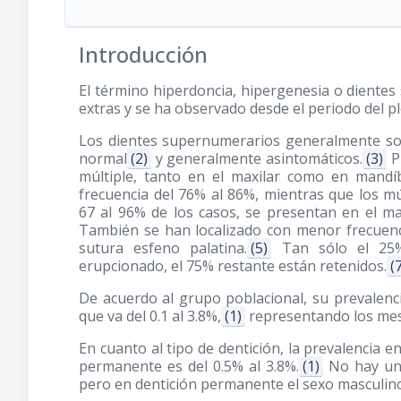
Introducción
El término hiperdoncia, hipergenesia o dientes 
extras y se ha observado desde el periodo del pl
Los dientes supernumerarios generalmente so
normal
(2)
y generalmente asintomáticos.
(3)
Pu
múltiple, tanto en el maxilar como en mandíb
frecuencia del 76% al 86%, mientras que los m
67 al 96% de los casos, se presentan en el max
También se han localizado con menor frecuenci
sutura esfeno palatina.
(5)
Tan sólo el 25%
erupcionado, el 75% restante están retenidos.
(
De acuerdo al grupo poblacional, su prevalencia
que va del 0.1 al 3.8%,
(1)
representando los mesi
En cuanto al tipo de dentición, la prevalencia e
permanente es del 0.5% al 3.8%.
(1)
No hay una
pero en dentición permanente el sexo masculino