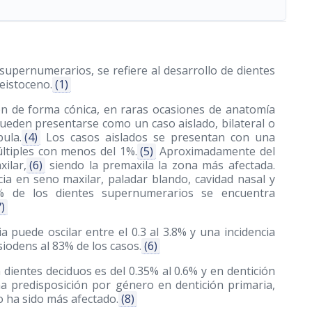
supernumerarios, se refiere al desarrollo de dientes
eistoceno.
(1)
n de forma cónica, en raras ocasiones de anatomía
eden presentarse como un caso aislado, bilateral o
ula.
(4)
Los casos aislados se presentan con una
últiples con menos del 1%.
(5)
Aproximadamente del
ilar,
(6)
siendo la premaxila la zona más afectada.
a en seno maxilar, paladar blando, cavidad nasal y
 de los dientes supernumerarios se encuentra
7)
 puede oscilar entre el 0.3 al 3.8% y una incidencia
odens al 83% de los casos.
(6)
n dientes deciduos es del 0.35% al 0.6% y en dentición
 predisposición por género en dentición primaria,
 ha sido más afectado.
(8)