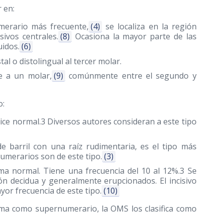
r en:
merario más frecuente,
(4)
se localiza en la región
sivos centrales.
(8)
Ocasiona la mayor parte de las
uidos.
(6)
tal o distolingual al tercer molar.
e a un molar,
(9)
comúnmente entre el segundo y
o:
ice normal.3 Diversos autores consideran a este tipo
 barril con una raíz rudimentaria, es el tipo más
numerarios son de este tipo.
(3)
ma normal. Tiene una frecuencia del 10 al 12%.3 Se
ón decidua y generalmente erupcionados. El incisivo
yor frecuencia de este tipo.
(10)
ma como supernumerario, la OMS los clasifica como