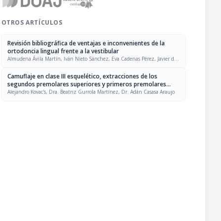
OTROS ARTÍCULOS
Revisión bibliográfica de ventajas e inconvenientes de la
ortodoncia lingual frente a la vestibular
Almudena Ávila Martín, Iván Nieto Sánchez, Eva Cadenas Pérez, Javier de
la Cruz Pérez
Camuflaje en clase III esquelético, extracciones de los
segundos premolares superiores y primeros premolares
inferiores, caso clínico
Alejandro Kovac's, Dra. Beatriz Gurrola Martínez, Dr. Adán Casasa Araujo