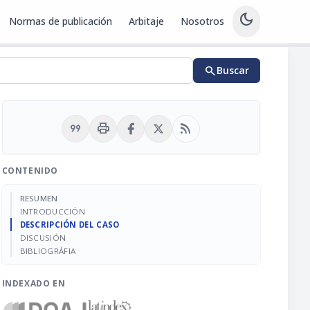
dark_mode
Normas de publicación
Arbitaje
Nosotros
search
Buscar
format_quote
print
rss_feed
CONTENIDO
RESUMEN
INTRODUCCIÓN
DESCRIPCIÓN DEL CASO
DISCUSIÓN
BIBLIOGRÁFIA
INDEXADO EN