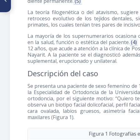
diente permanente.
(5)
Apnea obstructiva del sueño
en niños
La teoría filogenética o del atavismo, sugie
retroceso evolutivo de los tejidos dentales, 
primates, los cuales tenían tres pares de incisiv
La mayoría de los supernumerarios ocasiona co
en la salud, función o estética del paciente.
(4)
12 años, que acude a atención a la clínica de 
Nayarit. A la paciente se el diagnosticó adem
suplemental, erupcionado y unilateral.
Descripción del caso
Se presenta una paciente de sexo femenino de 12
la Especialidad de Ortodoncia de la Universi
ortodoncia, por el siguiente motivo: “Quiero te
observa un biotipo facial dolicofacial, perfil fac
cara ovalada, labios gruesos, asimetría faci
maxilares (Figura 1).
Figura 1 Fotografías 