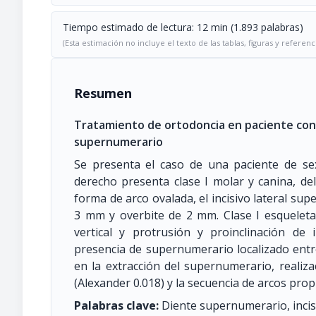
Tiempo estimado de lectura: 12 min (1.893 palabras)
(Esta estimación no incluye el texto de las tablas, figuras y referenc
Resumen
Tratamiento de ortodoncia en paciente con t
supernumerario
Se presenta el caso de una paciente de sex
derecho presenta clase I molar y canina, del 
forma de arco ovalada, el incisivo lateral sup
3 mm y overbite de 2 mm. Clase I esqueletal
vertical y protrusión y proinclinación de 
presencia de supernumerario localizado entr
en la extracción del supernumerario, realiza
(Alexander 0.018) y la secuencia de arcos propi
Palabras clave:
Diente supernumerario, incisi