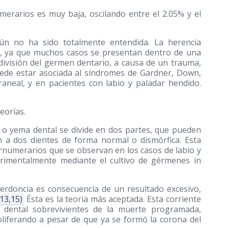
umerarios es muy baja, oscilando entre el 2.05% y el
 aún no ha sido totalmente entendida. La herencia
ía, ya que muchos casos se presentan dentro de una
ivisión del germen dentario, a causa de un trauma,
de estar asociada al síndromes de Gardner, Down,
craneal, y en pacientes con labio y paladar hendido.
eorías.
e o yema dental se divide en dos partes, que pueden
en a dos dientes de forma normal o dismórfica. Esta
ernumerarios que se observan en los casos de labio y
rimentalmente mediante el cultivo de gérmenes in
iperdoncia es consecuencia de un resultado excesivo,
(13,15)
Ésta es la teoría más aceptada. Esta corriente
na dental sobrevivientes de la muerte programada,
liferando a pesar de que ya se formó la corona del