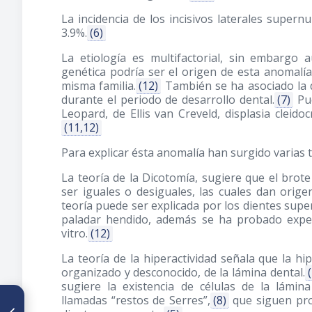
La incidencia de los incisivos laterales supern
3.9%.
(6)
La etiología es multifactorial, sin embargo
genética podría ser el origen de esta anomal
misma familia.
(12)
También se ha asociado la d
durante el periodo de desarrollo dental.
(7)
Pue
Leopard, de Ellis van Creveld, displasia cleido
(11,12)
Para explicar ésta anomalía han surgido varias t
La teoría de la Dicotomía, sugiere que el brot
ser iguales o desiguales, las cuales dan orig
teoría puede ser explicada por los dientes sup
paladar hendido, además se ha probado expe
vitro.
(12)
La teoría de la hiperactividad señala que la h
organizado y desconocido, de la lámina dental.
sugiere la existencia de células de la lámi
llamadas “restos de Serres”,
(8)
que siguen pro
ARTÍCULO ANTERIOR