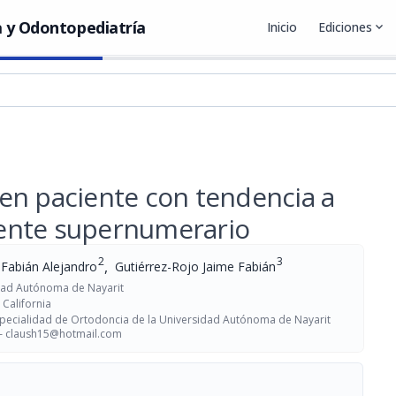
 y Odontopediatría
Inicio
Ediciones
expand_more
en paciente con tendencia a
diente supernumerario
2
3
,
Fabián Alejandro
Gutiérrez-Rojo Jaime Fabián
idad Autónoma de Nayarit
 California
pecialidad de Ortodoncia de la Universidad Autónoma de Nayarit
 —
claush15@hotmail.com