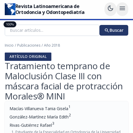
Revista Latinoamericana de
dark_mode
menu
Ortodoncia y Odontopediatría
100%
search
Buscar
Inicio
/
Publicaciones
/
Año 2018
ARTÍCULO ORIGINAL
Tratamiento temprano de
Maloclusión Clase III con
máscara facial de protracción
Morales® MINI
1
Macías-Villanueva Tania Gisela
2
González-Martínez María Edith
3
Rivas-Gutiérrez Rafael
Estudiante de la Especialidad en Ortodoncia de la Universidad