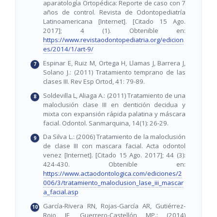
aparatología Ortopédica: Reporte de caso con 7
años de control. Revista de Odontopediatría
Latinoamericana [Internet]. [Citado 15 Ago.
2017]; 4 (1). Obtenible en:
https://www.revistaodontopediatria.org/edicion
es/2014/1/art-9/
Espinar E, Ruiz M, Ortega H, Llamas J, Barrera J,
Solano J.: (2011) Tratamiento temprano de las
clases III. Rev Esp Ortod, 41: 79-89.
Soldevilla L, Aliaga A.: (2011) Tratamiento de una
maloclusión clase III en dentición decidua y
mixta con expansión rápida palatina y máscara
facial. Odontol. Sanmarquina, 14(1): 26-29.
Da Silva L.: (2006) Tratamiento de la maloclusión
de clase III con mascara facial. Acta odontol
venez [Internet]. [Citado 15 Ago. 2017]; 44 (3):
424-430. Obtenible en:
https://www.actaodontologica.com/ediciones/2
006/3/tratamiento_maloclusion_lase_iii_mascar
a_facial.asp
García-Rivera RN, Rojas-García AR, Gutiérrez-
Rojo JF, Guerrero-Castellón MP.: (2014)