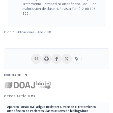
Tratamiento ortopédico-ortodóncico de una
maloclusión de clase III. Revista Tamé, 2 (6):196-
199.
Inicio
/
Publicaciones
/
Año 2018
format_quote
print
rss_feed
INDEXADO EN
OTROS ARTÍCULOS
Aparato ForsusTM Fatigue Resistant Device en el tratamiento
ortodóncico de Pacientes Clases II: Revisión bibliográfica