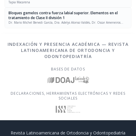
Tapia Macarena
Bloques gemelos contra fuerza labial superior. Elementos en el
tratamiento de Clase II división 1
Dr. Mario Michel Benedi García, Dra. Adelys Alonso Valdés, Dr. Oscar Ameneiros
Narciandi, Dra. Nurys Mercedes Batista González
INDEXACIÓN Y PRESENCIA ACADÉMICA — REVISTA
LATINOAMERICANA DE ORTODONCIA Y
ODONTOPEDIATRÍA
BASES DE DATOS
DECLARACIONES, HERRAMIENTAS ELECTRÓNICAS Y REDES
SOCIALES
Revista Latinoamericana de Ortodoncia y Odontopediatría