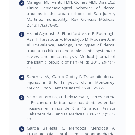
Malagón ME, Vento TMN, Gómez MMI, Díaz LCZ.
Clinical epidemiological behavior of dental
traumas in the urban schools of San Juan y
Martinez municipality. Rev Ciencias Médicas.
2013;17(2):78-85.
Azami-Aghdash S, Ebadifard Azar F, Pournaghi
Azar F, Rezapour A, Moradi-Joo M, Moosavi A, et
al. Prevalence, etiology, and types of dental
trauma in children and adolescents: systematic
review and meta-analysis. Medical Journal of
the Islamic Republic of Iran (MJIRI). 2015;29(4):1-
13.
Sanchez AV, Garcia-Godoy F. Traumatic dental
injuries in 3 to 13 years old in Monterrey,
Mexico. Endo Dent Traumatol. 1990;6:63-5.
Soto Cantero LA, Curbelo Mesa R, Torres Sarma
L. Frecuencia de traumatismos dentales en los
incisivos en niños de 6 a 12 años. Revista
Habanera de Ciencias Médicas. 2016;15(1):101-
12.
García Ballesta C, Mendoza Mendoza A.
Traumatología oral en odontopediatría: