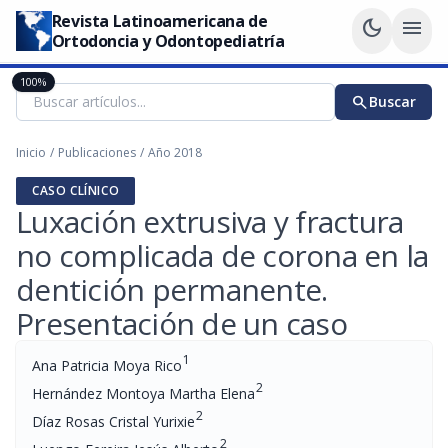
Revista Latinoamericana de
dark_mode
menu
Ortodoncia y Odontopediatría
100%
search
Buscar
Inicio
/
Publicaciones
/
Año 2018
CASO CLÍNICO
Luxación extrusiva y fractura
no complicada de corona en la
dentición permanente.
Presentación de un caso
1
Ana Patricia Moya Rico
2
Hernández Montoya Martha Elena
2
Díaz Rosas Cristal Yurixie
2