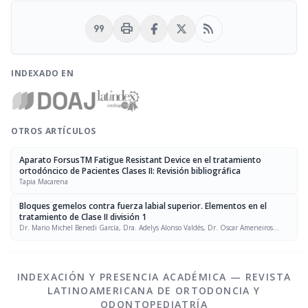
format_quote
print
rss_feed
INDEXADO EN
OTROS ARTÍCULOS
Aparato ForsusTM Fatigue Resistant Device en el tratamiento
ortodóncico de Pacientes Clases II: Revisión bibliográfica
Tapia Macarena
Bloques gemelos contra fuerza labial superior. Elementos en el
tratamiento de Clase II división 1
Dr. Mario Michel Benedi García, Dra. Adelys Alonso Valdés, Dr. Oscar Ameneiros
Narciandi, Dra. Nurys Mercedes Batista González
INDEXACIÓN Y PRESENCIA ACADÉMICA — REVISTA
LATINOAMERICANA DE ORTODONCIA Y
ODONTOPEDIATRÍA