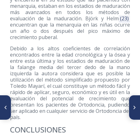
menarquia, estaban en los estadios de maduración
más avanzados en todos los métodos de
evaluación de la maduración. Björk y Helm
(23)
encuentran que la menarquia en las niñas ocurre
un año o dos después del pico máximo de
crecimiento puberal.
Debido a los altos coeficientes de correlación
encontrados entre la edad cronológica y la ósea y
entre esta última y los estadios de maduración de
la falange media del tercer dedo de la mano
izquierda la autora considera que es posible la
utilización del método simplificado propuesto por
Toledo Mayarí, el cual constituye un método fácil y
rápido de aplicar, seguro, económico y es útil en la
evaluación del potencial de crecimiento que
ARTÍCULO ANTERIOR
SIGUIENTE ARTÍCULO
presentan los pacientes de Ortodoncia, pudiendo
Tratamiento ortodóncico de
Evaluación por medio de
ser aplicado en cualquier servicio de Ortodoncia del
maloclusión clase II unilateral
Tomografía Computarizada
país.
mediante extracción
Cone Beam del Canal
asimétrica, caso clínico
Gubernacular y su rol en la
CONCLUSIONES
erupción dentaria