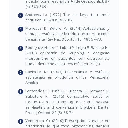
alveolar bone resorption. Angle Orthodontist. 87
(4): 563-569.
Andrews L.: (1972) The six keys to normal
occlusion. AJO-DO: 296-309.
Meneses D, Botero P.: (2014) Aplicaciones y
ventajas estéticas de la reducción interproximal
de esmalte. Rev Nac Odontol. 10 (18): 67-73.
Rodríguez N, Lee Y, Imbert Y, Legrá E, Basulto N.:
(2013) Aplicación de Stripping o desgaste
interdentario en pacientes con discrepancia
hueso-diente negativa. Rev Inf Cient. 79 (3).
Ravindra N.: (2007) Biomecánica y estética,
estrategias en ortodoncia clínica. Venezuela.
Amolca
Fernandes E, Pinelli F, Batista J, Hermont R,
Salvatore K.: (2015) Comparative study of
torque expression among active and passive
self-ligating and conventional brackets. Dental
Press J Orthod. 20 (6): 68-74.
Ventureira C.: (2010) Prescripción variable en
ortodoncia: lo que todo ortodoncista debería