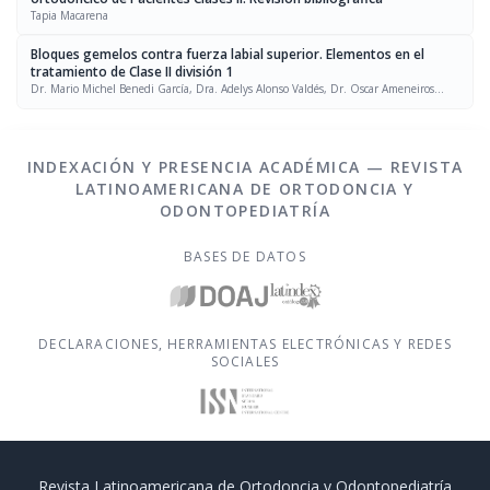
Tapia Macarena
Bloques gemelos contra fuerza labial superior. Elementos en el
tratamiento de Clase II división 1
Dr. Mario Michel Benedi García, Dra. Adelys Alonso Valdés, Dr. Oscar Ameneiros
Narciandi, Dra. Nurys Mercedes Batista González
INDEXACIÓN Y PRESENCIA ACADÉMICA — REVISTA
LATINOAMERICANA DE ORTODONCIA Y
ODONTOPEDIATRÍA
BASES DE DATOS
DECLARACIONES, HERRAMIENTAS ELECTRÓNICAS Y REDES
SOCIALES
Revista Latinoamericana de Ortodoncia y Odontopediatría