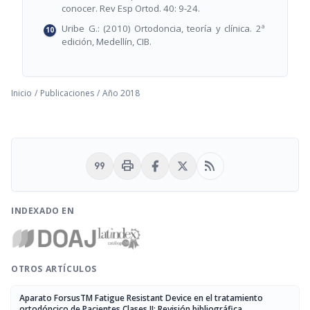
conocer. Rev Esp Ortod. 40: 9-24.
Uribe G.: (2010) Ortodoncia, teoría y clínica. 2ª
edición, Medellín, CIB.
Inicio
/
Publicaciones
/
Año 2018
format_quote
print
rss_feed
INDEXADO EN
OTROS ARTÍCULOS
Aparato ForsusTM Fatigue Resistant Device en el tratamiento
ortodóncico de Pacientes Clases II: Revisión bibliográfica