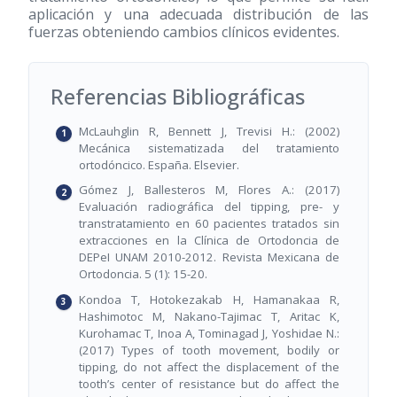
aplicación y una adecuada distribución de las
fuerzas obteniendo cambios clínicos evidentes.
Referencias Bibliográficas
McLauhglin R, Bennett J, Trevisi H.: (2002)
Mecánica sistematizada del tratamiento
ortodóncico. España. Elsevier.
Gómez J, Ballesteros M, Flores A.: (2017)
Evaluación radiográfica del tipping, pre- y
transtratamiento en 60 pacientes tratados sin
extracciones en la Clínica de Ortodoncia de
DEPeI UNAM 2010-2012. Revista Mexicana de
Ortodoncia. 5 (1): 15-20.
Kondoa T, Hotokezakab H, Hamanakaa R,
Hashimotoc M, Nakano-Tajimac T, Aritac K,
Kurohamac T, Inoa A, Tominagad J, Yoshidae N.:
(2017) Types of tooth movement, bodily or
tipping, do not affect the displacement of the
tooth’s center of resistance but do affect the