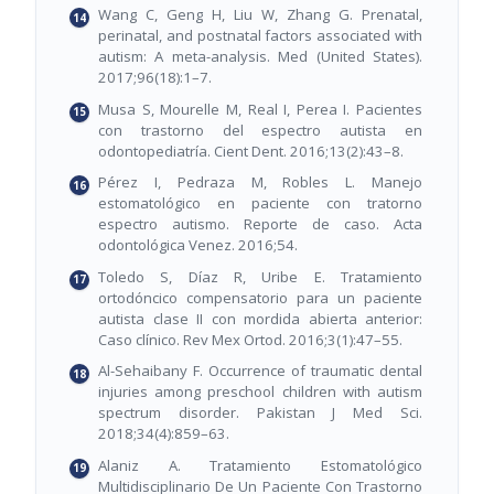
Wang C, Geng H, Liu W, Zhang G. Prenatal,
perinatal, and postnatal factors associated with
autism: A meta-analysis. Med (United States).
2017;96(18):1–7.
Musa S, Mourelle M, Real I, Perea I. Pacientes
con trastorno del espectro autista en
odontopediatría. Cient Dent. 2016;13(2):43–8.
Pérez I, Pedraza M, Robles L. Manejo
estomatológico en paciente con tratorno
espectro autismo. Reporte de caso. Acta
odontológica Venez. 2016;54.
Toledo S, Díaz R, Uribe E. Tratamiento
ortodóncico compensatorio para un paciente
autista clase II con mordida abierta anterior:
Caso clínico. Rev Mex Ortod. 2016;3(1):47–55.
Al-Sehaibany F. Occurrence of traumatic dental
injuries among preschool children with autism
spectrum disorder. Pakistan J Med Sci.
2018;34(4):859–63.
Alaniz A. Tratamiento Estomatológico
Multidisciplinario De Un Paciente Con Trastorno