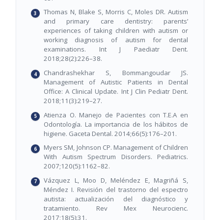
Thomas N, Blake S, Morris C, Moles DR. Autism
and primary care dentistry: parents’
experiences of taking children with autism or
working diagnosis of autism for dental
examinations. Int J Paediatr Dent.
2018;28(2):226–38.
Chandrashekhar S, Bommangoudar JS.
Management of Autistic Patients in Dental
Office: A Clinical Update. Int J Clin Pediatr Dent.
2018;11(3):219–27.
Atienza O. Manejo de Pacientes con T.E.A en
Odontología. La importancia de los hábitos de
higiene. Gaceta Dental. 2014;66(5):176–201.
Myers SM, Johnson CP. Management of Children
With Autism Spectrum Disorders. Pediatrics.
2007;120(5):1162–82.
Vázquez L, Moo D, Meléndez E, Magriñá S,
Méndez I. Revisión del trastorno del espectro
autista: actualización del diagnóstico y
tratamiento. Rev Mex Neurocienc.
2017;18(5):31.