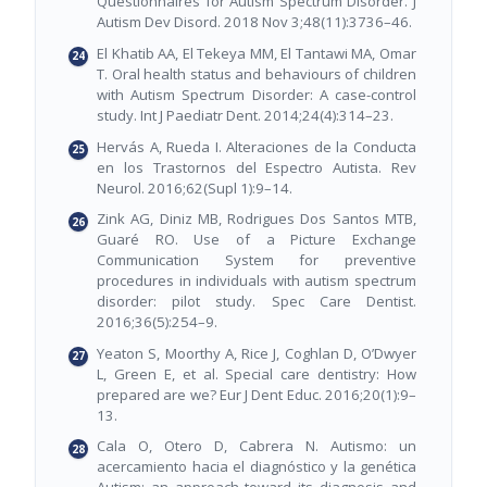
Questionnaires for Autism Spectrum Disorder. J
Autism Dev Disord. 2018 Nov 3;48(11):3736–46.
El Khatib AA, El Tekeya MM, El Tantawi MA, Omar
T. Oral health status and behaviours of children
with Autism Spectrum Disorder: A case-control
study. Int J Paediatr Dent. 2014;24(4):314–23.
Hervás A, Rueda I. Alteraciones de la Conducta
en los Trastornos del Espectro Autista. Rev
Neurol. 2016;62(Supl 1):9–14.
Zink AG, Diniz MB, Rodrigues Dos Santos MTB,
Guaré RO. Use of a Picture Exchange
Communication System for preventive
procedures in individuals with autism spectrum
disorder: pilot study. Spec Care Dentist.
2016;36(5):254–9.
Yeaton S, Moorthy A, Rice J, Coghlan D, O’Dwyer
L, Green E, et al. Special care dentistry: How
prepared are we? Eur J Dent Educ. 2016;20(1):9–
13.
Cala O, Otero D, Cabrera N. Autismo: un
acercamiento hacia el diagnóstico y la genética