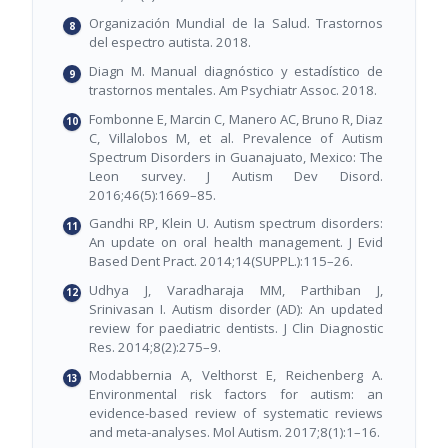
Organización Mundial de la Salud. Trastornos
del espectro autista. 2018.
Diagn M. Manual diagnóstico y estadístico de
trastornos mentales. Am Psychiatr Assoc. 2018.
Fombonne E, Marcin C, Manero AC, Bruno R, Diaz
C, Villalobos M, et al. Prevalence of Autism
Spectrum Disorders in Guanajuato, Mexico: The
Leon survey. J Autism Dev Disord.
2016;46(5):1669–85.
Gandhi RP, Klein U. Autism spectrum disorders:
An update on oral health management. J Evid
Based Dent Pract. 2014;14(SUPPL.):115–26.
Udhya J, Varadharaja MM, Parthiban J,
Srinivasan I. Autism disorder (AD): An updated
review for paediatric dentists. J Clin Diagnostic
Res. 2014;8(2):275–9.
Modabbernia A, Velthorst E, Reichenberg A.
Environmental risk factors for autism: an
evidence-based review of systematic reviews
and meta-analyses. Mol Autism. 2017;8(1):1–16.