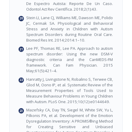
De Espectro Autista: Reporte De Un Caso.
Odontol Act Rev Científica. 2018;2(1):43.
Stein LI, Lane CJ, Williams ME, Dawson ME, Polido
JC, Cermak SA. Physiological and Behavioral
Stress and Anxiety in Children with Autism
Spectrum Disorders during Routine Oral Care.
Biomed Res Int. 2014;2014:1–10.
Lee PF, Thomas RE, Lee PA. Approach to autism
spectrum disorder: Using the new DSM-V
diagnostic criteria and the CanMEDS-FM
framework. Can Fam Physician. 2015
May;61(5):421–4.
Hanratty J, Livingstone N, Robalino S, Terwee CB,
Glod M, Oono IP, et al. Systematic Review of the
Measurement Properties of Tools Used to
Measure Behaviour Problems in Young Children
with Autism. PLoS One. 2015;10(12):e0144649.
Mazefsky CA, Day TN, Siegel M, White SW, Yu L,
Pilkonis PA, et al. Development of the Emotion
Dysregulation Inventory: A PROMIS®ing Method
for Creating Sensitive and Unbiased