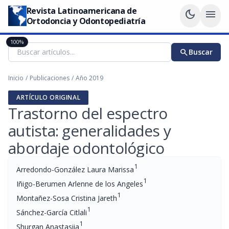
Revista Latinoamericana de
dark_mode
menu
Ortodoncia y Odontopediatría
100%
search
Buscar
Inicio
/
Publicaciones
/
Año 2019
ARTÍCULO ORIGINAL
Trastorno del espectro
autista: generalidades y
abordaje odontológico
1
Arredondo-González Laura Marissa
1
Iñigo-Berumen Arlenne de los Angeles
1
Montañez-Sosa Cristina Jareth
1
Sánchez-García Citlali
1
Shurgan Anastasiia