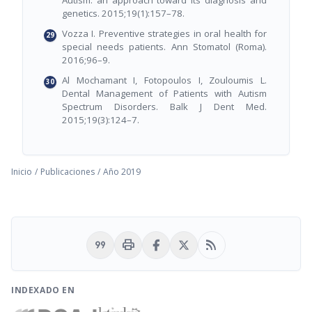
Autism: an approach toward its diagnosis and
genetics. 2015;19(1):157–78.
Vozza I. Preventive strategies in oral health for
special needs patients. Ann Stomatol (Roma).
2016;96–9.
Al Mochamant I, Fotopoulos I, Zouloumis L.
Dental Management of Patients with Autism
Spectrum Disorders. Balk J Dent Med.
2015;19(3):124–7.
Inicio
/
Publicaciones
/
Año 2019
format_quote
print
rss_feed
INDEXADO EN