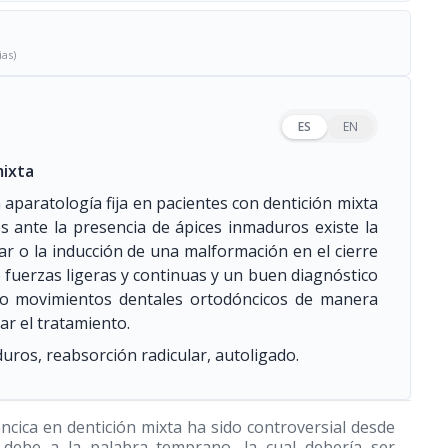
ias)
ES
EN
mixta
paratología fija en pacientes con dentición mixta
s ante la presencia de ápices inmaduros existe la
ar o la inducción de una malformación en el cierre
e fuerzas ligeras y continuas y un buen diagnóstico
abo movimientos dentales ortodóncicos de manera
ar el tratamiento.
uros, reabsorción radicular, autoligado.
cica en dentición mixta ha sido controversial desde
e debe a la palabra temprano, la cual debería ser