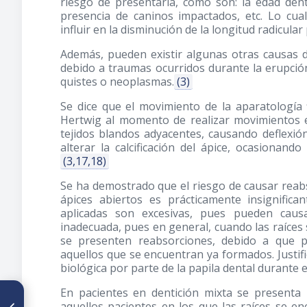
riesgo de presentarla, como son: la edad dent
presencia de caninos impactados, etc. Lo cua
influir en la disminución de la longitud radicular
Además, pueden existir algunas otras causas d
debido a traumas ocurridos durante la erupci
quistes o neoplasmas.
(3)
Se dice que el movimiento de la aparatología f
Hertwig al momento de realizar movimientos e
tejidos blandos adyacentes, causando deflexió
alterar la calcificación del ápice, ocasionand
(3,17,18)
Se ha demostrado que el riesgo de causar reabs
ápices abiertos es prácticamente insignifica
aplicadas son excesivas, pues pueden caus
inadecuada, pues en general, cuando las raíce
se presenten reabsorciones, debido a que p
aquellos que se encuentran ya formados. Justif
biológica por parte de la papila dental durante 
En pacientes en dentición mixta se present
ARTÍCULO ANTERIOR
aquellos pacientes en los que las raíces se en
Posición de la mandíbula en