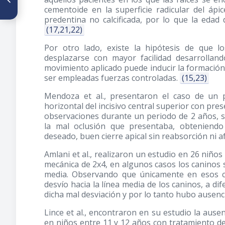
adultos con cervicalgia: un
cementoide en la superficie radicular del ápi
enfoque cefalométrico
predentina no calcificada, por lo que la edad
(17,21,22)
Por otro lado, existe la hipótesis de que 
desplazarse con mayor facilidad desarrolla
movimiento aplicado puede inducir la formación e
ser empleadas fuerzas controladas.
(15,23)
Mendoza et al., presentaron el caso de un pa
horizontal del incisivo central superior con pres
observaciones durante un periodo de 2 años, se
la mal oclusión que presentaba, obteniendo
deseado, buen cierre apical sin reabsorción ni a
Amlani et al., realizaron un estudio en 26 niño
mecánica de 2x4, en algunos casos los caninos s
media. Observando que únicamente en esos c
desvío hacia la línea media de los caninos, a di
dicha mal desviación y por lo tanto hubo ausenc
Lince et al., encontraron en su estudio la ause
en niños entre 11 y 12 años con tratamiento d