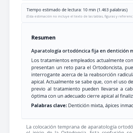
Tiempo estimado de lectura: 10 min (1.463 palabras)
(Esta estimación no incluye el texto de las tablas, figuras y referenc
Resumen
Aparatología ortodóncica fija en dentición 
Los tratamientos empleados actualmente con a
presentan un reto para el Ortodoncista, pue
interrogante acerca de la reabsorción radicul
apical. Actualmente se sabe que, con el uso d
previo al tratamiento pueden llevarse a c
óptima con un adecuado cierre apical al finaliz
Palabras clave:
Dentición mixta, ápices inmad
La colocación temprana de aparatología ortodón
el inicio de la Ortodoncia. Esta confusión s