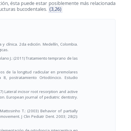
ción, ésta puede estar posiblemente más relacionada
tructuras bucodentales.
(3,26)
 y clínica. 2da edición. Medellín, Colombia.
icas.
 Solano J.: (2011) Tratamiento temprano de las
ios de la longitud radicular en premolares
 8, postratamiento Ortodóncico. Estudio
7) Lateral incisor root resorption and active
on. European journal of pediatric dentistry.
Mattosinho T.: (2003) Behavior of partially
movement. J Clin Pediatr Dent. 2003; 28(2):
implementación de ortodoncia interceptiva en