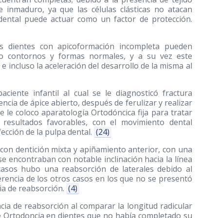
ce inmaduro, ya que las células clásticas no atacan
 dental puede actuar como un factor de protección.
los dientes con apicoformación incompleta pueden
ndo contornos y formas normales, y a su vez este
 incluso la aceleración del desarrollo de la misma al
ciente infantil al cual se le diagnosticó fractura
encia de ápice abierto, después de ferulizar y realizar
 le coloco aparatología Ortodóncica fija para tratar
 resultados favorables, con el movimiento dental
fección de la pulpa dental.
(24)
s con dentición mixta y apiñamiento anterior, con una
e encontraban con notable inclinación hacia la línea
asos hubo una reabsorción de laterales debido al
ferencia de los otros casos en los que no se presentó
ia de reabsorción.
(4)
ncia de reabsorción al comparar la longitud radicular
e Ortodoncia en dientes que no había completado su