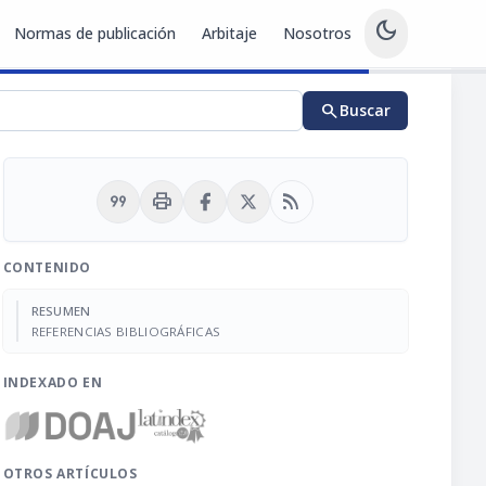
dark_mode
Normas de publicación
Arbitaje
Nosotros
search
Buscar
format_quote
print
rss_feed
CONTENIDO
RESUMEN
REFERENCIAS BIBLIOGRÁFICAS
INDEXADO EN
OTROS ARTÍCULOS