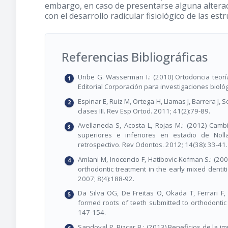
embargo, en caso de presentarse alguna altera
con el desarrollo radicular fisiológico de las es
Referencias Bibliográficas
Uribe G. Wasserman I.: (2010) Ortodoncia teoría
Editorial Corporación para investigaciones biológ
Espinar E, Ruiz M, Ortega H, Llamas J, Barrera J,
clases III. Rev Esp Ortod. 2011; 41(2):79-89.
Avellaneda S, Acosta L, Rojas M.: (2012) Camb
superiores e inferiores en estadio de Nolla
retrospectivo. Rev Odontos. 2012; 14(38): 33-41.
Amlani M, Inocencio F, Hatibovic-Kofman S.: (200
orthodontic treatment in the early mixed dentiti
2007; 8(4):188-92.
Da Silva OG, De Freitas O, Okada T, Ferrari F, 
formed roots of teeth submitted to orthodontic 
147-154.
Sandoval P, Bizcar B.: (2013) Beneficios de la 