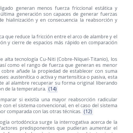
igado generan menos fuerza friccional estática y
e última generación son capaces de generar fuerzas
 de hialinización y en consecuencia la reabsorción y
a que reduce la fricción entre el arco de alambre y el
ción y cierre de espacios más rápido en comparación
 alta tecnología Cu-Niti (Cobre-Níquel-Titanio), los
, así como el rango de fuerza que generan es menor
 el cobre añade la propiedad de establecer con suma
es: austenítica o activa y martensítica o pasiva, esta
te al alambre recuperar su forma original liberando
ión de la temperatura.
(14)
mparar si existía una mayor reabsorción radicular
 con el sistema convencional, en el caso del sistema
or comparada con las otras técnicas.
(12)
gía ortodóncica surge la interrogativa acerca de la
e factores predisponentes que pudieran aumentar el