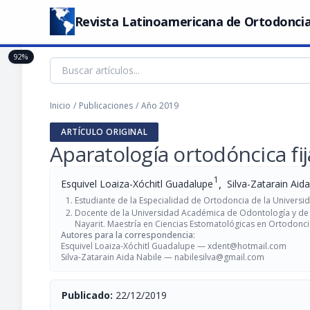
Revista Latinoamericana de Ortodoncia
92%
Inicio
/
Publicaciones
/
Año 2019
ARTÍCULO ORIGINAL
Aparatología ortodóncica fi
1
,
Esquivel Loaiza-Xóchitl Guadalupe
Silva-Zatarain Aid
Estudiante de la Especialidad de Ortodoncia de la Univers
Docente de la Universidad Académica de Odontología y de 
Nayarit. Maestría en Ciencias Estomatológicas en Ortodonc
Autores para la correspondencia:
Esquivel Loaiza-Xóchitl Guadalupe —
xdent@hotmail.com
Silva-Zatarain Aida Nabile —
nabilesilva@gmail.com
Publicado:
22/12/2019