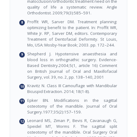
malocclusion/orthodontic treatment need on the
quality of life a systematic review. Angle
Orthodontist. 2009;79(3):585–591.
Proffit WR, Sarver DM. Treatment planning:
optimizing benefit to the patient. In: Proffit WR,
White Jr. RP, Sarver DM, editors. Contemporary
Treatment of Dentofacial Deformity. St Louis,
Mo, USA: Mosby-Year Book; 2003. pp. 172–244.
Shepherd J. Hypotensive anaesthesia and
blood loss in orthognathic surgery. Evidence-
Based Dentistry.2004;5(1, article 16) Comment
on British Journal of Oral and Maxillofacial
Surgery, vol. 39, no. 2, pp. 138–140, 2001
Kravitz N. Class III Camouflage with Mandibular
Bicuspid Extraction. 2014; 18(1-8).
Epker BN. Modifications in the sagittal
osteotomy of the mandible. Journal of Oral
Surgery.1977;35(2):157–159.
Leonard MS, Ziman P, Bevis R, Cavanaugh G,
Speidel MT, Worms F. The sagittal split
osteotomy of the mandible. Oral Surgery Oral