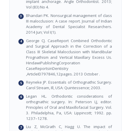
implant anchorage. Angle Orthodontist. 2013;
Vol (83) No 4.
Bhandari PK. Nonsurgical management of class
III malocclusion: A case report. Journal of Indian
Academy of Dental Specialist Researchers.
2014 Jun; Vol I(1).
George CJ. CaseReport Combined Orthodontic
and Surgical Approach in the Correction of a
Class III Skeletal Malocclusion with Mandibular
Prognathism and Vertical Maxillary Excess Us.
HindawiPublishingCorporation
CaseReportsinDentistry
,ArticleID797846,12pages. 2013 October .
Reyneke JP. Essentials of Orthognathic Surgery.
Carol Stream, Ill, USA: Quintessence; 2003.
Legan HL. Orthodontic considerations of
orthognathic surgery. In: Peterson LJ, editor.
Principles of Oral and Maxillofacial Surgery. Vol.
3. Philadelphia, Pa, USA: Lippincott; 1992. pp.
1237–1278.
Liu Z, McGrath C, Hagg U. The impact of