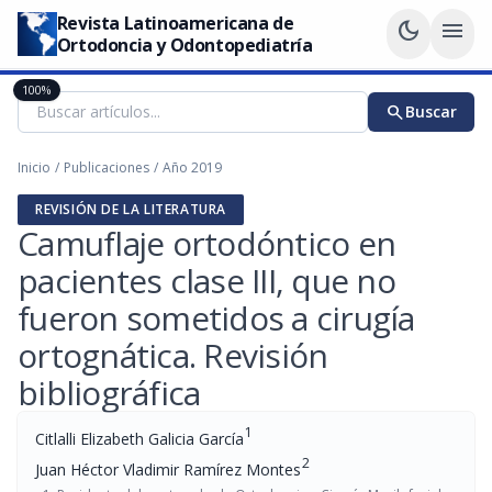
Revista Latinoamericana de
dark_mode
menu
Ortodoncia y Odontopediatría
100%
search
Buscar
Inicio
/
Publicaciones
/
Año 2019
REVISIÓN DE LA LITERATURA
Camuflaje ortodóntico en
pacientes clase III, que no
fueron sometidos a cirugía
ortognática. Revisión
bibliográfica
1
Citlalli Elizabeth Galicia García
2
Juan Héctor Vladimir Ramírez Montes