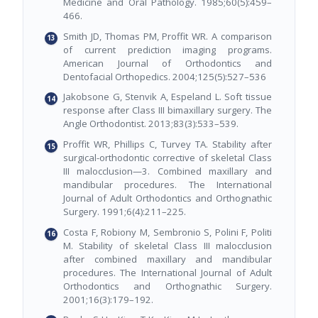
Medicine and Oral Pathology. 1985;60(5):459–
466.
Smith JD, Thomas PM, Proffit WR. A comparison
of current prediction imaging programs.
American Journal of Orthodontics and
Dentofacial Orthopedics. 2004;125(5):527–536
Jakobsone G, Stenvik A, Espeland L. Soft tissue
response after Class III bimaxillary surgery. The
Angle Orthodontist. 2013;83(3):533–539.
Proffit WR, Phillips C, Turvey TA. Stability after
surgical-orthodontic corrective of skeletal Class
III malocclusion—3. Combined maxillary and
mandibular procedures. The International
Journal of Adult Orthodontics and Orthognathic
Surgery. 1991;6(4):211–225.
Costa F, Robiony M, Sembronio S, Polini F, Politi
M. Stability of skeletal Class III malocclusion
after combined maxillary and mandibular
procedures. The International Journal of Adult
Orthodontics and Orthognathic Surgery.
2001;16(3):179–192.