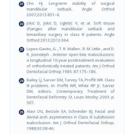
Cho HJ. Long-term stability of surgical
mandibular setback. Angle Orthod
2007;2013:851–6.
Jokić D, Jokić D, Uglešić V, et al. Soft tissue
changes after mandibular setback and
bimaxillary surgery in class III patients. Angle
Orthod 2013;2013:364.
Lopez-Gavito, G. , T. R. Wallen , R. M. Little , and D.
R. Joondeph . Anterior open bite malocclusions:
a longitudinal 10-year posttreatment evaluation
of orthodontically treated patients. Am J Orthod
Dentofacial Orthop 1985. 87:175–186.
Bailey LJ, Sarver DM, Turvey TA, Proffit WR. Class
III problems. In: Proffit WR, White RP Jr, Sarver
DM, editors. Contemporary Treatment of
Dentofacial Deformity. St. Louis: Mosby; 2003. p.
507.
Alavi DG, BeGole EA, Schneider BJ. Facial and
dental arch asymmetries in Class III subdivision
malocclusion. Am J Orthod Dentofacial Orthop.
1988;93:38-46.