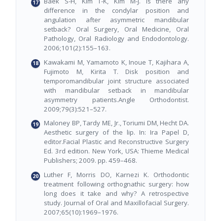
Baek S-H, Kim T-K, Kim M-J. Is there any
difference in the condylar position and
angulation after asymmetric mandibular
setback? Oral Surgery, Oral Medicine, Oral
Pathology, Oral Radiology and Endodontology.
2006;101(2):155–163.
Kawakami M, Yamamoto K, Inoue T, Kajihara A,
Fujimoto M, Kirita T. Disk position and
temporomandibular joint structure associated
with mandibular setback in mandibular
asymmetry patients.Angle Orthodontist.
2009;79(3):521–527.
Maloney BP, Tardy ME, Jr., Toriumi DM, Hecht DA.
Aesthetic surgery of the lip. In: Ira Papel D,
editor.Facial Plastic and Reconstructive Surgery
Ed. 3rd edition. New York, USA: Thieme Medical
Publishers; 2009. pp. 459–468.
Luther F, Morris DO, Karnezi K. Orthodontic
treatment following orthognathic surgery: how
long does it take and why? A retrospective
study. Journal of Oral and Maxillofacial Surgery.
2007;65(10):1969–1976.