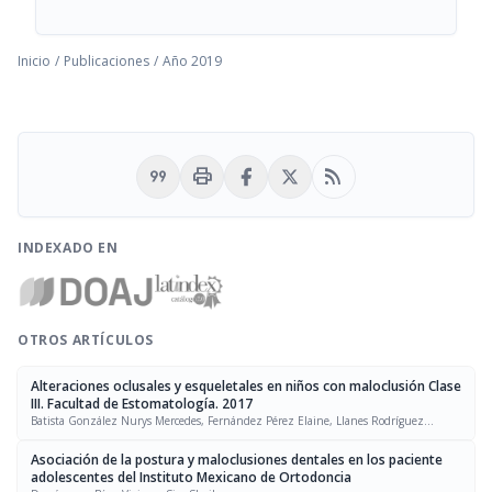
Inicio
/
Publicaciones
/
Año 2019
format_quote
print
rss_feed
INDEXADO EN
OTROS ARTÍCULOS
Alteraciones oclusales y esqueletales en niños con maloclusión Clase
III. Facultad de Estomatología. 2017
Batista González Nurys Mercedes, Fernández Pérez Elaine, Llanes Rodríguez
Maiyelín, Lazo Amador Yaima
Asociación de la postura y maloclusiones dentales en los paciente
adolescentes del Instituto Mexicano de Ortodoncia