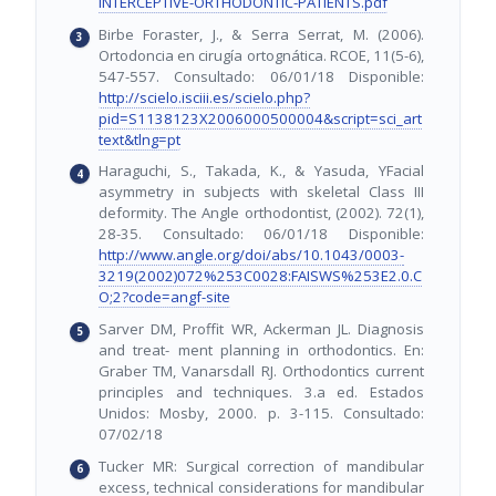
INTERCEPTIVE-ORTHODONTIC-PATIENTS.pdf
Birbe Foraster, J., & Serra Serrat, M. (2006).
Ortodoncia en cirugía ortognática. RCOE, 11(5-6),
547-557. Consultado: 06/01/18 Disponible:
http://scielo.isciii.es/scielo.php?
pid=S1138123X2006000500004&script=sci_art
text&tlng=pt
Haraguchi, S., Takada, K., & Yasuda, YFacial
asymmetry in subjects with skeletal Class III
deformity. The Angle orthodontist, (2002). 72(1),
28-35. Consultado: 06/01/18 Disponible:
http://www.angle.org/doi/abs/10.1043/0003-
3219(2002)072%253C0028:FAISWS%253E2.0.C
O;2?code=angf-site
Sarver DM, Proffit WR, Ackerman JL. Diagnosis
and treat- ment planning in orthodontics. En:
Graber TM, Vanarsdall RJ. Orthodontics current
principles and techniques. 3.a ed. Estados
Unidos: Mosby, 2000. p. 3-115. Consultado:
07/02/18
Tucker MR: Surgical correction of mandibular
excess, technical considerations for mandibular