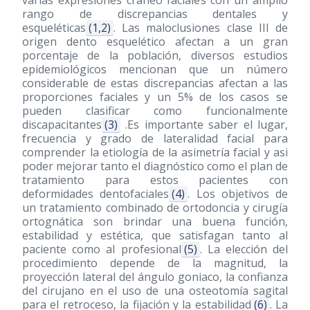
varias expresiones cráneo faciales con un amplio
rango de discrepancias dentales y
esqueléticas
(1,2)
. Las maloclusiones clase III de
origen dento esquelético afectan a un gran
porcentaje de la población, diversos estudios
epidemiológicos mencionan que un número
considerable de estas discrepancias afectan a las
proporciones faciales y un 5% de los casos se
pueden clasificar como funcionalmente
discapacitantes
(3)
.Es importante saber el lugar,
frecuencia y grado de lateralidad facial para
comprender la etiología de la asimetría facial y asi
poder mejorar tanto el diagnóstico como el plan de
tratamiento para estos pacientes con
deformidades dentofaciales
(4)
. Los objetivos de
un tratamiento combinado de ortodoncia y cirugía
ortognática son brindar una buena función,
estabilidad y estética, que satisfagan tanto al
paciente como al profesional
(5)
. La elección del
procedimiento depende de la magnitud, la
proyección lateral del ángulo goniaco, la confianza
del cirujano en el uso de una osteotomía sagital
para el retroceso, la fijación y la estabilidad
(6)
. La