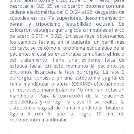
0,018, acero 0,018 y 0.020 superior e inferior, para
desrotar el O.D. 25 se colocaron botones con una
cadena elastomérica del O.D. 24 al 26, desgastes de
cúspides en los 7´s superiores, descompensación
dental y tripodismo (estabilidad oclusal). Se
colocaron vástagos quirúrgicos crimpables al arco
de acero 0,019 × 0,025. En esta fase observamos
los cambios faciales en la paciente, un perfil más
cóncavo, se ve cómo el problema esquelético de la
paciente, el cual se encontraba camuflado al inicio
del tratamiento, tiene una evidente falta de
estética facial. En este momento la paciente se
encuentra lista para la fase quirúrgica. La fase 2
quirúrgica consistió en una osteotomía sagital de
rama mandibular bilateral (OSRMB) efectuándose
un retroceso mandibular de 10 mm, sin rotación
mandibular. Para la corrección de la relaciones
esqueléticas y corregir la clase III se realizó la
osteotomía sagital de rama mandibular bilateral
figura 6 con lo que se logró 10 mm de
retroposición mandibular.