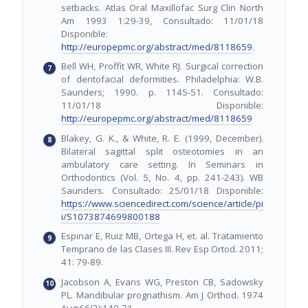
setbacks. Atlas Oral Maxillofac Surg Clin North
Am 1993 1:29-39, Consultado: 11/01/18
Disponible:
http://europepmc.org/abstract/med/8118659
.
Bell WH, Proffit WR, White RJ. Surgical correction
of dentofacial deformities. Philadelphia: W.B.
Saunders; 1990. p. 1145-51. Consultado:
11/01/18 Disponible:
http://europepmc.org/abstract/med/8118659
Blakey, G. K., & White, R. E. (1999, December).
Bilateral sagittal split osteotomies in an
ambulatory care setting. In Seminars in
Orthodontics (Vol. 5, No. 4, pp. 241-243). WB
Saunders. Consultado: 25/01/18 Disponible:
https://www.sciencedirect.com/science/article/pi
i/S1073874699800188
Espinar E, Ruiz MB, Ortega H, et. al. Tratamiento
Temprano de las Clases III. Rev Esp Ortod. 2011;
41: 79-89.
Jacobson A, Evans WG, Preston CB, Sadowsky
PL. Mandibular prognathism. Am J Orthod. 1974
Aug;66(2):140-71.