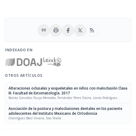
format_quote
print
rss_feed
INDEXADO EN
OTROS ARTÍCULOS
Alteraciones oclusales y esqueletales en niños con maloclusión Clase
III. Facultad de Estomatología. 2017
Batista González Nurys Mercedes, Fernández Pérez Elaine, Llanes Rodríguez
Maiyelín, Lazo Amador Yaima
Asociación de la postura y maloclusiones dentales en los paciente
adolescentes del Instituto Mexicano de Ortodoncia
Domínguez Báez Viviana, Siso Sheila