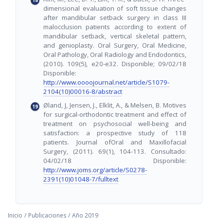
dimensional evaluation of soft tissue changes
after mandibular setback surgery in class III
malocclusion patients according to extent of
mandibular setback, vertical skeletal pattern,
and genioplasty. Oral Surgery, Oral Medicine,
Oral Pathology, Oral Radiology and Endodontics,
(2010). 109(5), e20-e32. Disponible; 09/02/18
Disponible:
http://www.oooojournal.net/article/S1079-
2104(10)00016-8/abstract
Øland, J, Jensen, J., Elklit, A., & Melsen, B. Motives
for surgical-orthodontic treatment and effect of
treatment on psychosocial well-being and
satisfaction: a prospective study of 118
patients. Journal ofOral and Maxillofacial
Surgery, (2011). 69(1), 104-113. Consultado:
04/02/18 Disponible:
http://www.joms.org/article/S0278-
2391(10)01048-7/fulltext
Inicio
/
Publicaciones
/
Año 2019