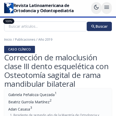
Revista Latinoamericana de
dark_mode
menu
Ortodoncia y Odontopediatría
100%
search
Buscar
Inicio
/
Publicaciones
/
Año 2019
CASO CLÍNICO
Corrección de maloclusión
clase III dento esquelética con
Osteotomía sagital de rama
mandibular bilateral
1
Gabriela Peñaloza Quezada
2
Beatriz Gurrola Martínez
3
Adan Casasa
Residente de segundo año de la Maestría de Ortodoncia y