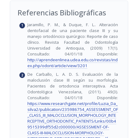
Referencias Bibliográficas
Jaramillo, P. M., & Duque, F. L.. Alteración
dentofacial de una paciente clase III y su
manejo ortodóncico quirúrgico: Reporte de caso
clínico. Revista Facultad de Odontología
Universidad de Antioquia, (2009) 17(1).
Consultado: 04/01/18 Disponible:
http://aprendeenlinea.udea.edu.co/revistas/ind
ex.php/odont/article/view/3201
De Carballo, L. A. D. S. Evaluación de la
maloclusión clase III según su morfología.
Pacientes de ortodoncia interceptiva. Acta
Odontológica Venezolana, (2011). 49(3).
Consultado: 04/01/18 Disponible:
https://www.researchgate.net/profile/Luzia_Da_
silva2/publication/235986754_ASSESSMENT_OF
_CLASS_III_MALOCCLUSION_MORPHOLOGY_INTE
RCEPTIVE_ORTHODONTIC_PATIENTS/Links/00b4
9515399df55d2c000000/ASSESSMENT-OF-
CLASS-III-MALOCCLUSION-MORPHOLOGY-