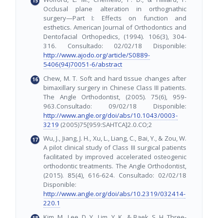
Occlusal plane alteration in orthognathic
surgery—Part I: Effects on function and
esthetics. American Journal of Orthodontics and
Dentofacial Orthopedics, (1994). 106(3), 304-
316. Consultado: 02/02/18 Disponible:
http://www.ajodo.org/article/S0889-
5406(94)70051-6/abstract
Chew, M. T. Soft and hard tissue changes after
bimaxillary surgery in Chinese Class III patients.
The Angle Orthodontist, (2005). 75(6), 959-
963.Consultado: 09/02/18 Disponible:
http://www.angle.org/doi/abs/10.1043/0003-
3219
(2005)75[959:SAHTCA]2.0.CO;2
Wu, J., Jiang, J. H., Xu, L., Liang, C., Bai, Y., & Zou, W.
A pilot clinical study of Class III surgical patients
facilitated by improved accelerated osteogenic
orthodontic treatments. The Angle Orthodontist,
(2015). 85(4), 616-624. Consultado: 02/02/18
Disponible:
http://www.angle.org/doi/abs/10.2319/032414-
220.1
Kim, M., Lee, D. Y., Lim, Y. K., & Baek, S. H. Three-