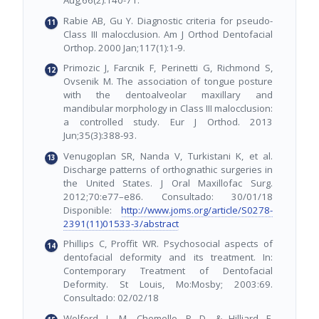
Rabie AB, Gu Y. Diagnostic criteria for pseudo-
Class III malocclusion. Am J Orthod Dentofacial
Orthop. 2000 Jan;117(1):1-9.
Primozic J, Farcnik F, Perinetti G, Richmond S,
Ovsenik M. The association of tongue posture
with the dentoalveolar maxillary and
mandibular morphology in Class III malocclusion:
a controlled study. Eur J Orthod. 2013
Jun;35(3):388-93.
Venugoplan SR, Nanda V, Turkistani K, et al.
Discharge patterns of orthognathic surgeries in
the United States. J Oral Maxillofac Surg.
2012;70:e77–e86. Consultado: 30/01/18
Disponible:
http://www.joms.org/article/S0278-
2391(11)01533-3/abstract
Phillips C, Proffit WR. Psychosocial aspects of
dentofacial deformity and its treatment. In:
Contemporary Treatment of Dentofacial
Deformity. St Louis, Mo:Mosby; 2003:69.
Consultado: 02/02/18
Wolford, L. M., Chemello, P. D., & Hilliard, F.