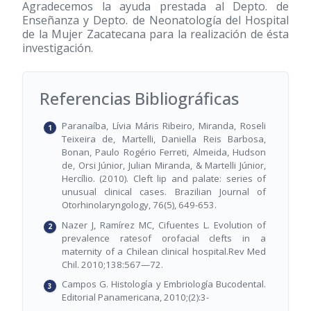
Agradecemos la ayuda prestada al Depto. de
Enseñanza y Depto. de Neonatología del Hospital
de la Mujer Zacatecana para la realización de ésta
investigación.
Referencias Bibliográficas
Paranaíba, Lívia Máris Ribeiro, Miranda, Roseli
Teixeira de, Martelli, Daniella Reis Barbosa,
Bonan, Paulo Rogério Ferreti, Almeida, Hudson
de, Orsi Júnior, Julian Miranda, & Martelli Júnior,
Hercílio. (2010). Cleft lip and palate: series of
unusual clinical cases. Brazilian Journal of
Otorhinolaryngology, 76(5), 649-653.
Nazer J, Ramírez MC, Cifuentes L. Evolution of
prevalence ratesof orofacial clefts in a
maternity of a Chilean clinical hospital.Rev Med
Chil. 2010;138:567—72.
Campos G. Histología y Embriología Bucodental.
Editorial Panamericana, 2010;(2):3-