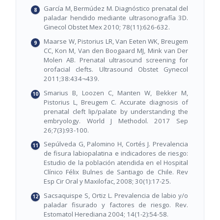
García M, Bermúdez M. Diagnóstico prenatal del
paladar hendido mediante ultrasonografía 3D.
Ginecol Obstet Mex 2010; 78(11):626-632.
Maarse W, Pistorius LR, Van Eeten WK, Breugem
CC, Kon M, Van den Boogaard MJ, Mink van Der
Molen AB. Prenatal ultrasound screening for
orofacial clefts. Ultrasound Obstet Gynecol
2011;38:434¬439.
Smarius B, Loozen C, Manten W, Bekker M,
Pistorius L, Breugem C. Accurate diagnosis of
prenatal cleft lip/palate by understanding the
embryology. World J Methodol. 2017 Sep
26;7(3):93-100.
Sepúlveda G, Palomino H, Cortés J. Prevalencia
de fisura labiopalatina e indicadores de riesgo:
Estudio de la población atendida en el Hospital
Clínico Félix Bulnes de Santiago de Chile. Rev
Esp Cir Oral y Maxilofac, 2008; 30(1):17-25.
Sacsaquispe S, Ortiz L. Prevalencia de labio y/o
paladar fisurado y factores de riesgo. Rev.
Estomatol Herediana 2004; 14(1-2):54-58.