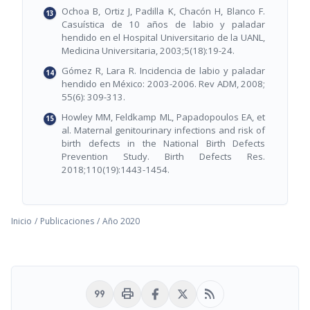
Ochoa B, Ortiz J, Padilla K, Chacón H, Blanco F.
Casuística de 10 años de labio y paladar
hendido en el Hospital Universitario de la UANL,
Medicina Universitaria, 2003;5(18):19-24.
Gómez R, Lara R. Incidencia de labio y paladar
hendido en México: 2003-2006. Rev ADM, 2008;
55(6): 309-313.
Howley MM, Feldkamp ML, Papadopoulos EA, et
al. Maternal genitourinary infections and risk of
birth defects in the National Birth Defects
Prevention Study. Birth Defects Res.
2018;110(19):1443-1454.
Inicio
/
Publicaciones
/
Año 2020
format_quote
print
rss_feed