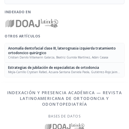
INDEXADO EN
OTROS ARTÍCULOS
Anomalía dentofacial clase III, laterognasia izquierda tratamiento
ortodoncico quirúrgico
Cristian Danilo Villamarin Galarza, Beatriz Gurrola Martínez, Adán Casasa
Estrategias de jubilación de especialistas de ortodoncia
Mejía-Carrillo Crystian Rafael, Azuara-Santana Daniela Paola, Gutiérrez-Rojo Jaime
Fabián, Gutiérrez-Villaseñor Jaime
INDEXACIÓN Y PRESENCIA ACADÉMICA — REVISTA
LATINOAMERICANA DE ORTODONCIA Y
ODONTOPEDIATRÍA
BASES DE DATOS