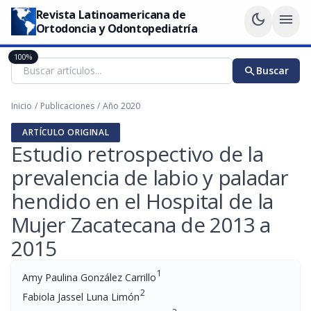
Revista Latinoamericana de
dark_mode
menu
Ortodoncia y Odontopediatría
100%
search
Buscar
Inicio
/
Publicaciones
/
Año 2020
ARTÍCULO ORIGINAL
Estudio retrospectivo de la
prevalencia de labio y paladar
hendido en el Hospital de la
Mujer Zacatecana de 2013 a
2015
1
Amy Paulina González Carrillo
2
Fabiola Jassel Luna Limón