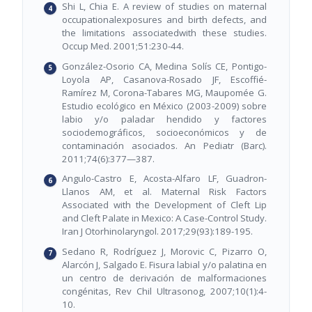
Shi L, Chia E. A review of studies on maternal
occupationalexposures and birth defects, and
the limitations associatedwith these studies.
Occup Med. 2001;51:230-44.
González-Osorio CA, Medina Solís CE, Pontigo-
Loyola AP, Casanova-Rosado JF, Escoffié-
Ramírez M, Corona-Tabares MG, Maupomée G.
Estudio ecológico en México (2003-2009) sobre
labio y/o paladar hendido y factores
sociodemográficos, socioeconómicos y de
contaminación asociados. An Pediatr (Barc).
2011;74(6):377—387.
Angulo-Castro E, Acosta-Alfaro LF, Guadron-
Llanos AM, et al. Maternal Risk Factors
Associated with the Development of Cleft Lip
and Cleft Palate in Mexico: A Case-Control Study.
Iran J Otorhinolaryngol. 2017;29(93):189-195.
Sedano R, Rodríguez J, Morovic C, Pizarro O,
Alarcón J, Salgado E. Fisura labial y/o palatina en
un centro de derivación de malformaciones
congénitas, Rev Chil Ultrasonog, 2007;10(1):4-
10.