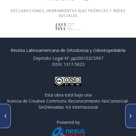
DECLARACIONES, HERRAMIENTAS ELECTRÓNICAS Y REDES
SOCIALES
Revista Latinoamericana de Ortodoncia y Odontopediatría
Depósito Legal Nº: pp200102CS997
ISSN: 1317-5823
Esta obra está bajo una
licencia de Creative Commons Reconocimiento-NoComercial-
SinDerivadas 4.0 Internacional
SIGUIENTE ARTÍCULO
ARTÍCULO ANTERIOR
Prevalencia e historia de
Ortodoncia en pacientes con
caries en una población
síndrome de Down
Powered by
escolar, Calbuco. 2011 a 2016