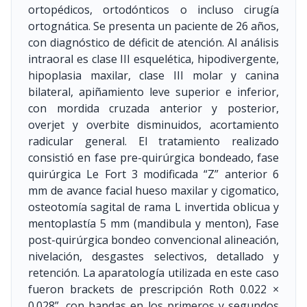
ortopédicos, ortodónticos o incluso cirugía
ortognática. Se presenta un paciente de 26 años,
con diagnóstico de déficit de atención. Al análisis
intraoral es clase III esquelética, hipodivergente,
hipoplasia maxilar, clase III molar y canina
bilateral, apiñamiento leve superior e inferior,
con mordida cruzada anterior y posterior,
overjet y overbite disminuidos, acortamiento
radicular general. El tratamiento realizado
consistió en fase pre-quirúrgica bondeado, fase
quirúrgica Le Fort 3 modificada “Z” anterior 6
mm de avance facial hueso maxilar y cigomatico,
osteotomía sagital de rama L invertida oblicua y
mentoplastía 5 mm (mandibula y menton), Fase
post-quirúrgica bondeo convencional alineación,
nivelación, desgastes selectivos, detallado y
retención. La aparatología utilizada en este caso
fueron brackets de prescripción Roth 0.022 ×
0.028”, con bandas en los primeros y segundos