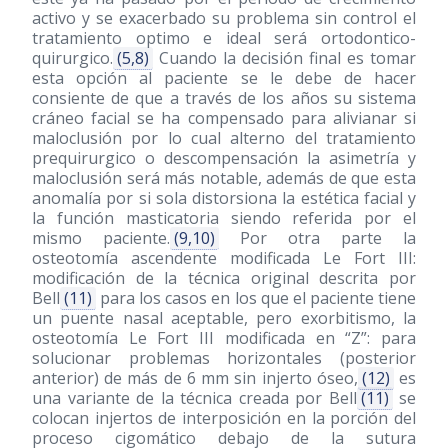
activo y se exacerbado su problema sin control el
tratamiento optimo e ideal será ortodontico-
quirurgico.
(5,8)
Cuando la decisión final es tomar
esta opción al paciente se le debe de hacer
consiente de que a través de los años su sistema
cráneo facial se ha compensado para alivianar si
maloclusión por lo cual alterno del tratamiento
prequirurgico o descompensación la asimetría y
maloclusión será más notable, además de que esta
anomalía por si sola distorsiona la estética facial y
la función masticatoria siendo referida por el
mismo paciente.
(9,10)
Por otra parte la
osteotomía ascendente modificada Le Fort III:
modificación de la técnica original descrita por
Bell
(11)
para los casos en los que el paciente tiene
un puente nasal aceptable, pero exorbitismo, la
osteotomía Le Fort III modificada en “Z”: para
solucionar problemas horizontales (posterior
anterior) de más de 6 mm sin injerto óseo,
(12)
es
una variante de la técnica creada por Bell
(11)
se
colocan injertos de interposición en la porción del
proceso cigomático debajo de la sutura