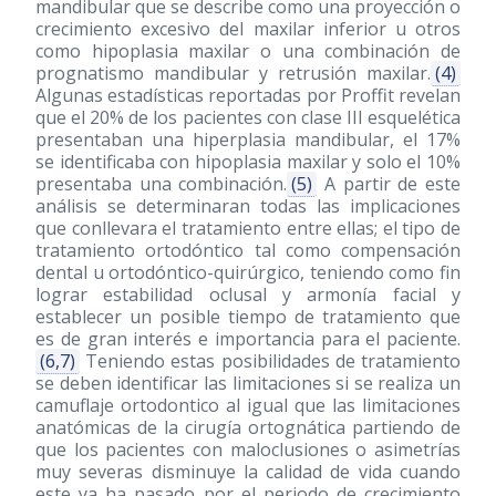
mandibular que se describe como una proyección o
crecimiento excesivo del maxilar inferior u otros
como hipoplasia maxilar o una combinación de
prognatismo mandibular y retrusión maxilar.
(4)
Algunas estadísticas reportadas por Proffit revelan
que el 20% de los pacientes con clase III esquelética
presentaban una hiperplasia mandibular, el 17%
se identificaba con hipoplasia maxilar y solo el 10%
presentaba una combinación.
(5)
A partir de este
análisis se determinaran todas las implicaciones
que conllevara el tratamiento entre ellas; el tipo de
tratamiento ortodóntico tal como compensación
dental u ortodóntico-quirúrgico, teniendo como fin
lograr estabilidad oclusal y armonía facial y
establecer un posible tiempo de tratamiento que
es de gran interés e importancia para el paciente.
(6,7)
Teniendo estas posibilidades de tratamiento
se deben identificar las limitaciones si se realiza un
camuflaje ortodontico al igual que las limitaciones
anatómicas de la cirugía ortognática partiendo de
que los pacientes con maloclusiones o asimetrías
muy severas disminuye la calidad de vida cuando
este ya ha pasado por el periodo de crecimiento