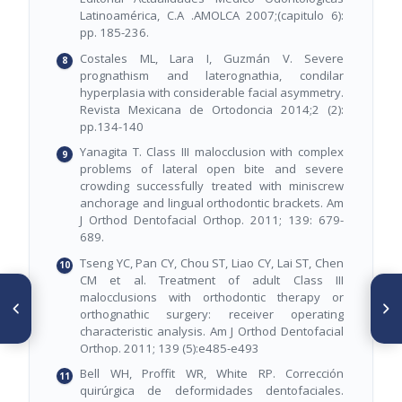
Latinoamérica, C.A .AMOLCA 2007;(capitulo 6):
pp. 185-236.
Costales ML, Lara I, Guzmán V. Severe
prognathism and laterognathia, condilar
hyperplasia with considerable facial asymmetry.
Revista Mexicana de Ortodoncia 2014;2 (2):
pp.134-140
Yanagita T. Class III malocclusion with complex
problems of lateral open bite and severe
crowding successfully treated with miniscrew
anchorage and lingual orthodontic brackets. Am
J Orthod Dentofacial Orthop. 2011; 139: 679-
689.
Tseng YC, Pan CY, Chou ST, Liao CY, Lai ST, Chen
CM et al. Treatment of adult Class III
ARTÍCULO ANTERIOR
SIGUIENTE ARTÍCULO
malocclusions with orthodontic therapy or
Cierre de espacios en
Corrección de mordida
orthognathic surgery: receiver operating
tratamientos ortodónticos
abierta mediante intrusión de
characteristic analysis. Am J Orthod Dentofacial
con fricción: Revisión
molares con mini-implantes:
Orthop. 2011; 139 (5):e485-e493
Bibliográfica
Revisión Bibliográfica
Bell WH, Proffit WR, White RP. Corrección
quirúrgica de deformidades dentofaciales.