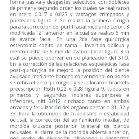
forma pasiva y desgastes selectivos, con dobleces
de primer y segundo orden los cuales se realizaron
en acero 0.017 x 0.025 y vastagos crimpados y
punteados figura 7. Se realizó la primera cirugía
para la corrección del perfil facial mediante Lefort 3
modificada “Z” anterior en la cual se realizo 6 mm
de avance facial. En una 2da fase quirúrgica
osteotomía sagital de rama L invertida oblicua y
mentoplastía de 5 mm de avance facial figura 8 la
cual se puede obervar en su planeación del STO.
En la corrección de las relaciones esqueléticas fase
post-quirúrgica se mejoró la posición del diente
avulsado mediante bondeo convencional en donde
se retira el arco quirúrgico y se colocaron brackets
preescripción Roth 0.22 x 0.28 figura 9, tubos en
primeros y segundos molares superiores e
inferiores, niti 0.012 cinchado tanto en ambas
arcadas y ferulización del organo dentario 31, 32 y
33. Para la obtención de tripodismo o estabilidad
oclusal, la corrección del apiñamiento maxilar, de
mordida cruzada posterior bilateral de planos
oclusales, el cierre de la mordida abierta anterior,
por medio de nivelación, alineación y desgastes