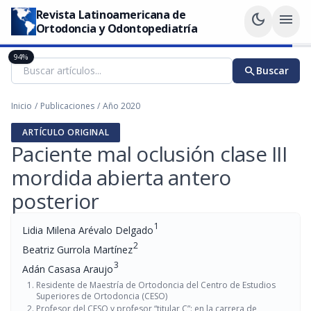
Revista Latinoamericana de
dark_mode
menu
Ortodoncia y Odontopediatría
94%
search
Buscar
Inicio
/
Publicaciones
/
Año 2020
ARTÍCULO ORIGINAL
Paciente mal oclusión clase III
mordida abierta antero
posterior
1
Lidia Milena Arévalo Delgado
2
Beatriz Gurrola Martínez
3
Adán Casasa Araujo
Residente de Maestría de Ortodoncia del Centro de Estudios
Superiores de Ortodoncia (CESO)
Profesor del CESO y profesor “titular C”: en la carrera de