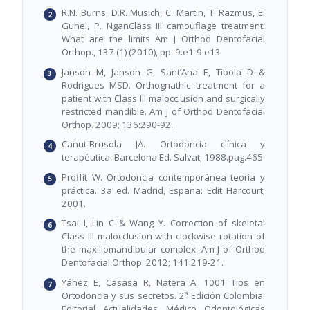
R.N. Burns, D.R. Musich, C. Martin, T. Razmus, E.
Gunel, P. NganClass III camouflage treatment:
What are the limits Am J Orthod Dentofacial
Orthop., 137 (1) (2010), pp. 9.e1-9.e13
Janson M, Janson G, Sant’Ana E, Tibola D &
Rodrigues MSD. Orthognathic treatment for a
patient with Class III malocclusion and surgically
restricted mandible. Am J of Orthod Dentofacial
Orthop. 2009; 136:290-92.
Canut-Brusola JA. Ortodoncia clínica y
terapéutica. Barcelona:Ed. Salvat; 1988.pag.465
Proffit W. Ortodoncia contemporánea teoría y
práctica. 3a ed. Madrid, España: Edit Harcourt;
2001.
Tsai I, Lin C & Wang Y. Correction of skeletal
Class III malocclusion with clockwise rotation of
the maxillomandibular complex. Am J of Orthod
Dentofacial Orthop. 2012; 141:219-21.
Yáñez E, Casasa R, Natera A. 1001 Tips en
Ortodoncia y sus secretos. 2ª Edición Colombia:
Editorial Actualidades Médico Odontológicas