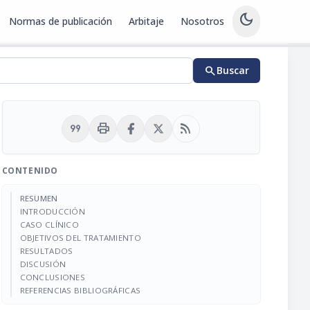
dark_mode
Normas de publicación
Arbitaje
Nosotros
search
Buscar
format_quote
print
rss_feed
CONTENIDO
RESUMEN
INTRODUCCIÓN
CASO CLÍNICO
OBJETIVOS DEL TRATAMIENTO
RESULTADOS
DISCUSIÓN
CONCLUSIONES
REFERENCIAS BIBLIOGRÁFICAS