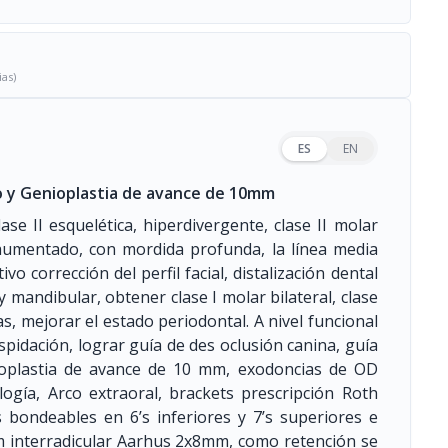
ias)
ES
EN
lo y Genioplastia de avance de 10mm
se II esquelética, hiperdivergente, clase II molar
jet aumentado, con mordida profunda, la línea media
vo corrección del perfil facial, distalización dental
 mandibular, obtener clase I molar bilateral, clase
cas, mejorar el estado periodontal. A nivel funcional
spidación, lograr guía de des oclusión canina, guía
enioplastia de avance de 10 mm, exodoncias de OD
logía, Arco extraoral, brackets prescripción Roth
s bondeables en 6’s inferiores y 7’s superiores e
mm interradicular Aarhus 2x8mm, como retención se