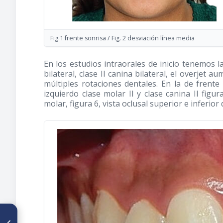
Fig.1 frente sonrisa / Fig. 2 desviación línea media
En los estudios intraorales de inicio tenemos la
bilateral, clase II canina bilateral, el overjet
múltiples rotaciones dentales. En la de frente
izquierdo clase molar II y clase canina II figura
molar, figura 6, vista oclusal superior e inferio
ARTÍCULO ANTERIOR
Tratamiento ortognático del