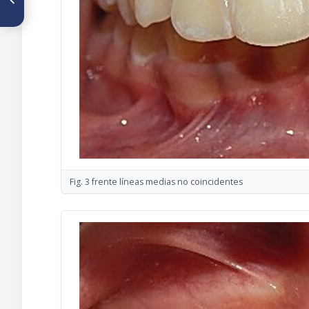
paciente edéntulo - Reporte
de un caso
Fig. 3 frente líneas medias no coincidentes