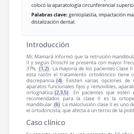
colocó la aparatología circunferencial superior
Palabras clave:
genioplastia, impactación maxi
distalización dental.
Introducción
Mc Mamará informó que la retrusión mandibular e
II y según Droschl se presenta con mayor frec
37%.
(1,2)
. La mayoría de los pacientes Clase II
esta razón el tratamiento ortodóncico tiene 
discrepancia.
(4)
Existen varias opciones de t
aparatos funcionales fijos y removibles, aparat
ortognática.
(2,3,5)
. En pacientes que estén 
recomendados para la clase II es la ortop
mandibular.
(6)
La maloclusión clase II es uno 
el ortodoncista, que afecta a un tercio de la pob
Caso clínico