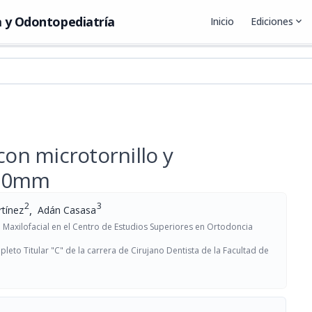
 y Odontopediatría
Inicio
Ediciones
expand_more
con microtornillo y
 10mm
2
3
,
rtínez
Adán Casasa
 Maxilofacial en el Centro de Estudios Superiores en Ortodoncia
eto Titular "C" de la carrera de Cirujano Dentista de la Facultad de