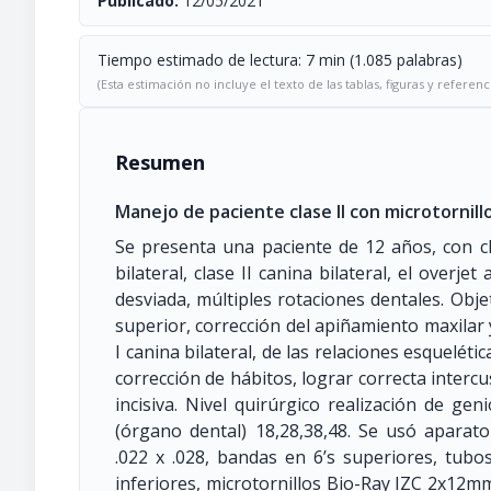
Publicado:
12/05/2021
Tiempo estimado de lectura: 7 min (1.085 palabras)
(Esta estimación no incluye el texto de las tablas, figuras y referenc
Resumen
Manejo de paciente clase II con microtornil
Se presenta una paciente de 12 años, con cla
bilateral, clase II canina bilateral, el over
desviada, múltiples rotaciones dentales. Objeti
superior, corrección del apiñamiento maxilar y
I canina bilateral, de las relaciones esqueléti
corrección de hábitos, lograr correcta intercu
incisiva. Nivel quirúrgico realización de g
(órgano dental) 18,28,38,48. Se usó aparato
.022 x .028, bandas en 6’s superiores, tubo
inferiores, microtornillos Bio-Ray IZC 2x12