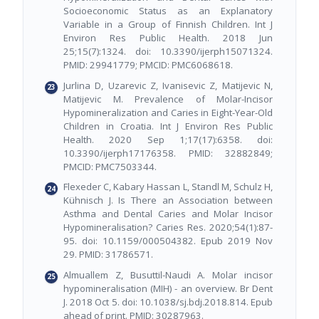
Socioeconomic Status as an Explanatory
Variable in a Group of Finnish Children. Int J
Environ Res Public Health. 2018 Jun
25;15(7):1324. doi: 10.3390/ijerph15071324.
PMID: 29941779; PMCID: PMC6068618.
Jurlina D, Uzarevic Z, Ivanisevic Z, Matijevic N,
Matijevic M. Prevalence of Molar-Incisor
Hypomineralization and Caries in Eight-Year-Old
Children in Croatia. Int J Environ Res Public
Health. 2020 Sep 1;17(17):6358. doi:
10.3390/ijerph17176358. PMID: 32882849;
PMCID: PMC7503344.
Flexeder C, Kabary Hassan L, Standl M, Schulz H,
Kühnisch J. Is There an Association between
Asthma and Dental Caries and Molar Incisor
Hypomineralisation? Caries Res. 2020;54(1):87-
95. doi: 10.1159/000504382. Epub 2019 Nov
29. PMID: 31786571.
Almuallem Z, Busuttil-Naudi A. Molar incisor
hypomineralisation (MIH) - an overview. Br Dent
J. 2018 Oct 5. doi: 10.1038/sj.bdj.2018.814. Epub
ahead of print. PMID: 30287963.