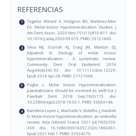
REFERENCIAS
Tagelsir Ahmed A, Hodgson BD, Martinez-Mier
EA. Molar-Incisor Hypomineralization Studies. J
Am Dent Assoc. 2020 Nov;151(11):810-811. doi:
10.1016/j.adaj.2020.09.015. PMID: 33121600.
Silva MJ, Scurrah KJ, Craig JM, Manton DJ,
Kilpatrick N. Etiology of molar incisor
hypomineralization - A systematic review.
Community Dent Oral Epidemiol. 2016
Aug;44(4):342-53. doi: 10.1111/cdoe.12229.
Epub 2016 Apr 28. PMID: 27121068.
Paglia L. Molar Incisor Hypomineralization:
paediatricians should be involved as well! Eur J
Paediatr Dent. 2018 Sep;19(3):173. doi:
10.23804/ejpd.2018.19.03.1. PMID: 30063146.
Bandeira Lopes L, Machado V, Botelho J, Haubek
D. Molar-incisor hypomineralization: an umbrella
review. Acta Odontol Scand. 2021 Jul;79(5):359-
369. doi: 10.1080/00016357.2020.1863461.
Epub 2021 Feb 1. PMID: 33524270.