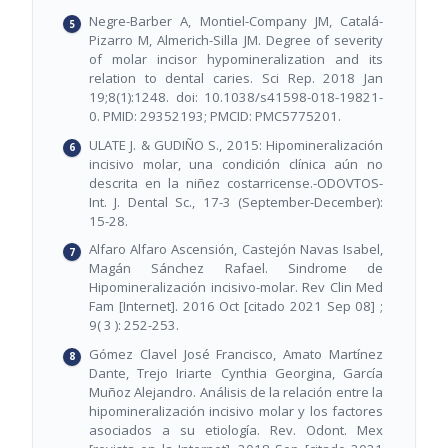
Negre-Barber A, Montiel-Company JM, Catalá-
Pizarro M, Almerich-Silla JM. Degree of severity
of molar incisor hypomineralization and its
relation to dental caries. Sci Rep. 2018 Jan
19;8(1):1248. doi: 10.1038/s41598-018-19821-
0. PMID: 29352193; PMCID: PMC5775201.
ULATE J. & GUDIÑO S., 2015: Hipomineralización
incisivo molar, una condición clínica aún no
descrita en la niñez costarricense.-ODOVTOS-
Int. J. Dental Sc., 17-3 (September-December):
15-28.
Alfaro Alfaro Ascensión, Castejón Navas Isabel,
Magán Sánchez Rafael. Sindrome de
Hipomineralización incisivo-molar. Rev Clin Med
Fam [Internet]. 2016 Oct [citado 2021 Sep 08] ;
9( 3 ): 252-253.
Gómez Clavel José Francisco, Amato Martínez
Dante, Trejo Iriarte Cynthia Georgina, García
Muñoz Alejandro. Análisis de la relación entre la
hipomineralización incisivo molar y los factores
asociados a su etiología. Rev. Odont. Mex