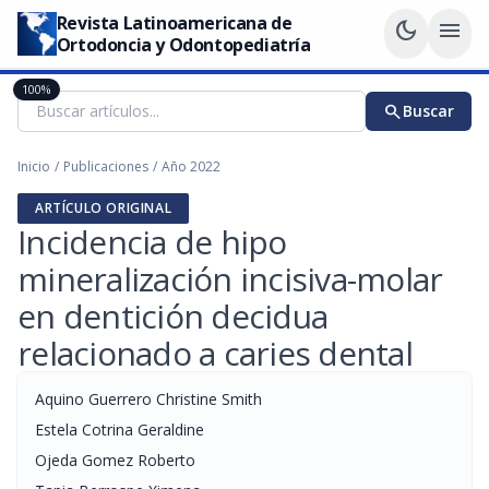
Revista Latinoamericana de
dark_mode
menu
Ortodoncia y Odontopediatría
100%
search
Buscar
Inicio
/
Publicaciones
/
Año 2022
ARTÍCULO ORIGINAL
Incidencia de hipo
mineralización incisiva-molar
en dentición decidua
relacionado a caries dental
Aquino Guerrero Christine Smith
Estela Cotrina Geraldine
Ojeda Gomez Roberto