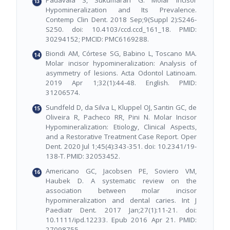
Hypomineralization and Its Prevalence.
Contemp Clin Dent. 2018 Sep;9(Suppl 2):S246-
S250. doi: 10.4103/ccd.ccd_161_18. PMID:
30294152; PMCID: PMC6169288.
Biondi AM, Córtese SG, Babino L, Toscano MA.
Molar incisor hypomineralization: Analysis of
asymmetry of lesions. Acta Odontol Latinoam.
2019 Apr 1;32(1):44-48. English. PMID:
31206574.
Sundfeld D, da Silva L, Kluppel OJ, Santin GC, de
Oliveira R, Pacheco RR, Pini N. Molar Incisor
Hypomineralization: Etiology, Clinical Aspects,
and a Restorative Treatment Case Report. Oper
Dent. 2020 Jul 1;45(4):343-351. doi: 10.2341/19-
138-T. PMID: 32053452.
Americano GC, Jacobsen PE, Soviero VM,
Haubek D. A systematic review on the
association between molar incisor
hypomineralization and dental caries. Int J
Paediatr Dent. 2017 Jan;27(1):11-21. doi:
10.1111/ipd.12233. Epub 2016 Apr 21. PMID:
27098755.