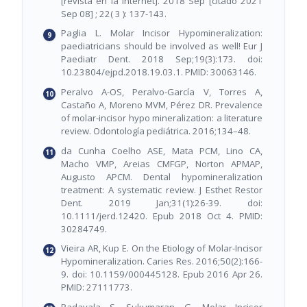
[revista en la Internet]. 2018 Sep [citado 2021
Sep 08] ; 22( 3 ): 137-143.
Paglia L. Molar Incisor Hypomineralization:
paediatricians should be involved as well! Eur J
Paediatr Dent. 2018 Sep;19(3):173. doi:
10.23804/ejpd.2018.19.03.1. PMID: 30063146.
Peralvo A-OS, Peralvo-García V, Torres A,
Castaño A, Moreno MVM, Pérez DR. Prevalence
of molar-incisor hypo mineralization: a literature
review. Odontología pediátrica. 2016;134–48.
da Cunha Coelho ASE, Mata PCM, Lino CA,
Macho VMP, Areias CMFGP, Norton APMAP,
Augusto APCM. Dental hypomineralization
treatment: A systematic review. J Esthet Restor
Dent. 2019 Jan;31(1):26-39. doi:
10.1111/jerd.12420. Epub 2018 Oct 4. PMID:
30284749.
Vieira AR, Kup E. On the Etiology of Molar-Incisor
Hypomineralization. Caries Res. 2016;50(2):166-
9. doi: 10.1159/000445128. Epub 2016 Apr 26.
PMID: 27111773.
Padavala S, Sukumaran G. Molar Incisor