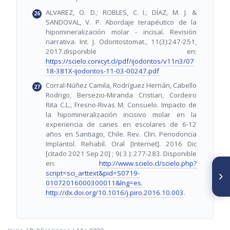
ALVAREZ, O. D.; ROBLES, C. I.; DÍAZ, M. J. &
SANDOVAL, V. P. Abordaje terapéutico de la
hipomineralización molar - incisal. Revisión
narrativa. Int. J. Odontostomat., 11(3):247-251,
2017.disponible en:
https://scielo.conicyt.cl/pdf/ijodontos/v11n3/07
18-381X-ijodontos-11-03-00247.pdf
Corral-Núñez Camila, Rodríguez Hernán, Cabello
Rodrigo, Bersezio-Miranda Cristian, Cordeiro
Rita C.L., Fresno-Rivas M. Consuelo. Impacto de
la hipomineralización incisivo molar en la
experiencia de caries en escolares de 6-12
años en Santiago, Chile. Rev. Clin. Periodoncia
Implantol. Rehabil. Oral [Internet]. 2016 Dic
[citado 2021 Sep 20] ; 9( 3 ): 277-283. Disponible
en:
http://www.scielo.cl/scielo.php?
SIGUIENTE ARTÍCULO
script=sci_arttext&pid=S0719-
Adhesión de los brackets
01072016000300011&lng=es
.
metálicos en diferentes tipos
http://dx.doi.org/10.1016/j.piro.2016.10.003
.
de superficies. Revisión de la
literatura