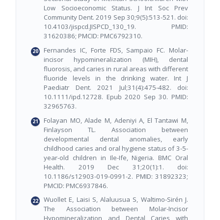
Low Socioeconomic Status. J Int Soc Prev
Community Dent. 2019 Sep 30;9(5):513-521. doi:
10.4103/jispcd.JISPCD_130_19. PMID:
31620386; PMCID: PMC6792310.
Fernandes IC, Forte FDS, Sampaio FC. Molar-
incisor hypomineralization (MIH), dental
fluorosis, and caries in rural areas with different
fluoride levels in the drinking water. Int J
Paediatr Dent. 2021 Jul;31(4):475-482. doi:
10.1111/ipd.12728. Epub 2020 Sep 30. PMID:
32965763.
Folayan MO, Alade M, Adeniyi A, El Tantawi M,
Finlayson TL. Association between
developmental dental anomalies, early
childhood caries and oral hygiene status of 3-5-
year-old children in Ile-Ife, Nigeria. BMC Oral
Health. 2019 Dec 31;20(1):1. doi:
10.1186/s12903-019-0991-2. PMID: 31892323;
PMCID: PMC6937846.
Wuollet E, Laisi S, Alaluusua S, Waltimo-Sirén J.
The Association between Molar-Incisor
Hypomineralization and Dental Caries with