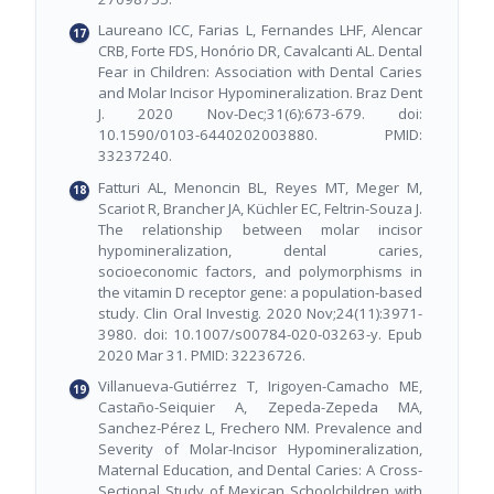
Laureano ICC, Farias L, Fernandes LHF, Alencar
CRB, Forte FDS, Honório DR, Cavalcanti AL. Dental
Fear in Children: Association with Dental Caries
and Molar Incisor Hypomineralization. Braz Dent
J. 2020 Nov-Dec;31(6):673-679. doi:
10.1590/0103-6440202003880. PMID:
33237240.
Fatturi AL, Menoncin BL, Reyes MT, Meger M,
Scariot R, Brancher JA, Küchler EC, Feltrin-Souza J.
The relationship between molar incisor
hypomineralization, dental caries,
socioeconomic factors, and polymorphisms in
the vitamin D receptor gene: a population-based
study. Clin Oral Investig. 2020 Nov;24(11):3971-
3980. doi: 10.1007/s00784-020-03263-y. Epub
2020 Mar 31. PMID: 32236726.
Villanueva-Gutiérrez T, Irigoyen-Camacho ME,
Castaño-Seiquier A, Zepeda-Zepeda MA,
Sanchez-Pérez L, Frechero NM. Prevalence and
Severity of Molar-Incisor Hypomineralization,
Maternal Education, and Dental Caries: A Cross-
Sectional Study of Mexican Schoolchildren with