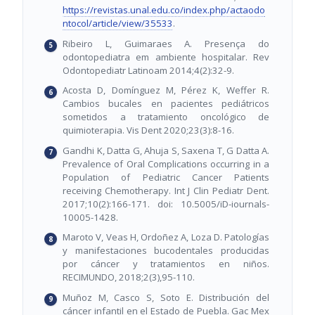
https://revistas.unal.edu.co/index.php/actaodo
ntocol/article/view/35533
.
Ribeiro L, Guimaraes A. Presença do
odontopediatra em ambiente hospitalar. Rev
Odontopediatr Latinoam 2014;4(2):32-9.
Acosta D, Domínguez M, Pérez K, Weffer R.
Cambios bucales en pacientes pediátricos
sometidos a tratamiento oncológico de
quimioterapia. Vis Dent 2020;23(3):8-16.
Gandhi K, Datta G, Ahuja S, Saxena T, G Datta A.
Prevalence of Oral Complications occurring in a
Population of Pediatric Cancer Patients
receiving Chemotherapy. Int J Clin Pediatr Dent.
2017;10(2):166-171. doi: 10.5005/iD-iournals-
10005-1428.
Maroto V, Veas H, Ordoñez A, Loza D. Patologías
y manifestaciones bucodentales producidas
por cáncer y tratamientos en niños.
RECIMUNDO, 2018;2(3),95-110.
Muñoz M, Casco S, Soto E. Distribución del
cáncer infantil en el Estado de Puebla. Gac Mex