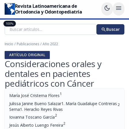
Revista Latinoamericana de
dark_mode
menu
Ortodoncia y Odontopediatría
100%
search
Buscar
Inicio
/
Publicaciones
/
Año 2022
ARTÍCULO ORIGINAL
Consideraciones orales y
dentales en pacientes
pediátricos con Cáncer
1
María José Cristerna Flores
Julissa Janine Bueno Salazar1. María Guadalupe Contreras
2
Serna1. Heraclio Reyes Rivas
2
Iovanna Toscano García
2
Jesús Alberto Luengo Fereira