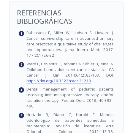
REFERENCIAS
BIBLIOGRÁFICAS
Rubinstein E, Miller W, Hudson S, Howard J,
Cancer survivorship care in advanced primary
care practices: a qualitative study of challenges
and opportunities. Jama Intern Med. 2017;
177(2):1726-32
Ward E, DeSantis C, Robbins A, Kohler B, Jemal A.
Childhood and adolescent cancer statistics. CA
Cancer J Clin 2014;64(2),83-103. DOI:
https://doi.org/10.3322/caac.21219
Dental management of pediatric patients
receiving immunosuppressive therapy and/or
radiation therapy. Pediatr Dent 2018; 40:392–
400.
Hurtado R, Diana C, Harold E. Manejo
odontológico de pacientes sometidos a
radioterapia: Revisión de literatura. Acta
Odontol Colomb 2012;113-38.