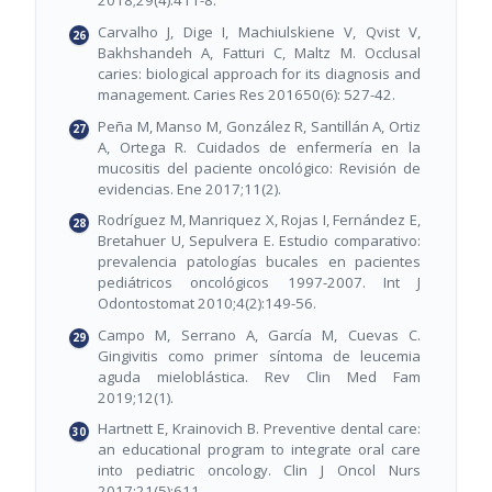
2018;29(4):411-8.
Carvalho J, Dige I, Machiulskiene V, Qvist V,
Bakhshandeh A, Fatturi C, Maltz M. Occlusal
caries: biological approach for its diagnosis and
management. Caries Res 201650(6): 527-42.
Peña M, Manso M, González R, Santillán A, Ortiz
A, Ortega R. Cuidados de enfermería en la
mucositis del paciente oncológico: Revisión de
evidencias. Ene 2017;11(2).
Rodríguez M, Manriquez X, Rojas I, Fernández E,
Bretahuer U, Sepulvera E. Estudio comparativo:
prevalencia patologías bucales en pacientes
pediátricos oncológicos 1997-2007. Int J
Odontostomat 2010;4(2):149-56.
Campo M, Serrano A, García M, Cuevas C.
Gingivitis como primer síntoma de leucemia
aguda mieloblástica. Rev Clin Med Fam
2019;12(1).
Hartnett E, Krainovich B. Preventive dental care:
an educational program to integrate oral care
into pediatric oncology. Clin J Oncol Nurs
2017;21(5):611