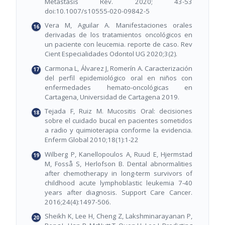
Metastasis Rev. 2020; 43-53
doi:10.1007/s10555-020-09842-5
Vera M, Aguilar A. Manifestaciones orales
derivadas de los tratamientos oncológicos en
un paciente con leucemia. reporte de caso. Rev
Cient Especialidades Odontol UG 2020;3(2).
Carmona L, Álvarez J, Romerín A. Caracterización
del perfil epidemiológico oral en niños con
enfermedades hemato-oncológicas en
Cartagena, Universidad de Cartagena 2019.
Tejada F, Ruiz M. Mucositis Oral: decisiones
sobre el cuidado bucal en pacientes sometidos
a radio y quimioterapia conforme la evidencia.
Enferm Global 2010;18(1):1-22
Wilberg P, Kanellopoulos A, Ruud E, Hjermstad
M, Fosså S, Herlofson B. Dental abnormalities
after chemotherapy in long-term survivors of
childhood acute lymphoblastic leukemia 7-40
years after diagnosis. Support Care Cancer.
2016;24(4):1497-506.
Sheikh K, Lee H, Cheng Z, Lakshminarayanan P,