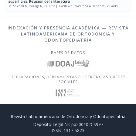
superficies. Revisión de la literatura
M. Soledad Munizaga N, Paulina J. Gacitúa C, Macarena A. Yáñez V, Eduardo
Álvarez P
INDEXACIÓN Y PRESENCIA ACADÉMICA — REVISTA
LATINOAMERICANA DE ORTODONCIA Y
ODONTOPEDIATRÍA
BASES DE DATOS
DECLARACIONES, HERRAMIENTAS ELECTRÓNICAS Y REDES
SOCIALES
Revista Latinoamericana de Ortodoncia y Odontopediatría
Depósito Legal Nº: pp200102CS997
ISSN: 1317-5823