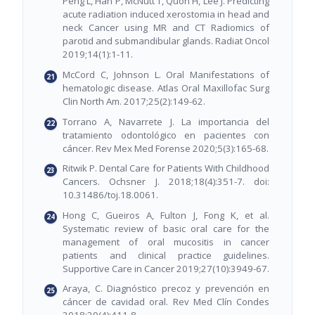
Peng L, Han P, McNutt T, Quon H, Lee J. Predicting
acute radiation induced xerostomia in head and
neck Cancer using MR and CT Radiomics of
parotid and submandibular glands. Radiat Oncol
2019;14(1):1-11.
McCord C, Johnson L. Oral Manifestations of
hematologic disease. Atlas Oral Maxillofac Surg
Clin North Am. 2017;25(2):149-62.
Torrano A, Navarrete J. La importancia del
tratamiento odontológico en pacientes con
cáncer. Rev Mex Med Forense 2020;5(3):165-68.
Ritwik P. Dental Care for Patients With Childhood
Cancers. Ochsner J. 2018;18(4):351-7. doi:
10.31486/toj.18.0061.
Hong C, Gueiros A, Fulton J, Fong K, et al.
Systematic review of basic oral care for the
management of oral mucositis in cancer
patients and clinical practice guidelines.
Supportive Care in Cancer 2019;27(10):3949-67.
Araya, C. Diagnóstico precoz y prevención en
cáncer de cavidad oral. Rev Med Clín Condes