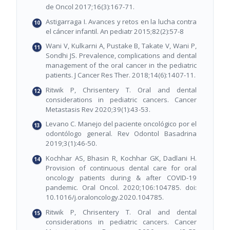
de Oncol 2017;16(3):167-71.
Astigarraga I. Avances y retos en la lucha contra
el cáncer infantil. An pediatr 2015;82(2):57-8
Wani V, Kulkarni A, Pustake B, Takate V, Wani P,
Sondhi JS. Prevalence, complications and dental
management of the oral cancer in the pediatric
patients. J Cancer Res Ther. 2018;14(6):1407-11.
Ritwik P, Chrisentery T. Oral and dental
considerations in pediatric cancers. Cancer
Metastasis Rev 2020;39(1):43-53.
Levano C. Manejo del paciente oncológico por el
odontólogo general. Rev Odontol Basadrina
2019;3(1):46-50.
Kochhar AS, Bhasin R, Kochhar GK, Dadlani H.
Provision of continuous dental care for oral
oncology patients during & after COVID-19
pandemic. Oral Oncol. 2020;106:104785. doi:
10.1016/j.oraloncology.2020.104785.
Ritwik P, Chrisentery T. Oral and dental
considerations in pediatric cancers. Cancer