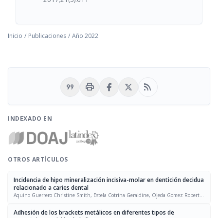
Inicio
/
Publicaciones
/
Año 2022
format_quote
print
rss_feed
INDEXADO EN
OTROS ARTÍCULOS
Incidencia de hipo mineralización incisiva-molar en dentición decidua
relacionado a caries dental
Aquino Guerrero Christine Smith, Estela Cotrina Geraldine, Ojeda Gomez Roberto,
Tapia Berrospe Ximena
Adhesión de los brackets metálicos en diferentes tipos de