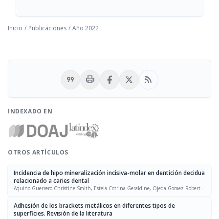
Inicio
/
Publicaciones
/
Año 2022
format_quote
print
rss_feed
INDEXADO EN
OTROS ARTÍCULOS
Incidencia de hipo mineralización incisiva-molar en dentición decidua
relacionado a caries dental
Aquino Guerrero Christine Smith, Estela Cotrina Geraldine, Ojeda Gomez Roberto,
Tapia Berrospe Ximena
Adhesión de los brackets metálicos en diferentes tipos de
superficies. Revisión de la literatura