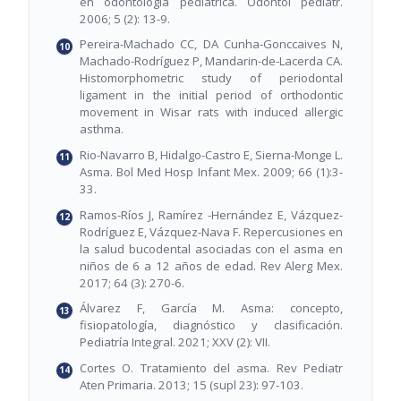
en odontología pediátrica. Odontol pediatr.
2006; 5 (2): 13-9.
Pereira-Machado CC, DA Cunha-Gonccaives N,
Machado-Rodríguez P, Mandarin-de-Lacerda CA.
Histomorphometric study of periodontal
ligament in the initial period of orthodontic
movement in Wisar rats with induced allergic
asthma.
Rio-Navarro B, Hidalgo-Castro E, Sierna-Monge L.
Asma. Bol Med Hosp Infant Mex. 2009; 66 (1):3-
33.
Ramos-Ríos J, Ramírez -Hernández E, Vázquez-
Rodríguez E, Vázquez-Nava F. Repercusiones en
la salud bucodental asociadas con el asma en
niños de 6 a 12 años de edad. Rev Alerg Mex.
2017; 64 (3): 270-6.
Álvarez F, García M. Asma: concepto,
fisiopatología, diagnóstico y clasificación.
Pediatría Integral. 2021; XXV (2): VII.
Cortes O. Tratamiento del asma. Rev Pediatr
Aten Primaria. 2013; 15 (supl 23): 97-103.