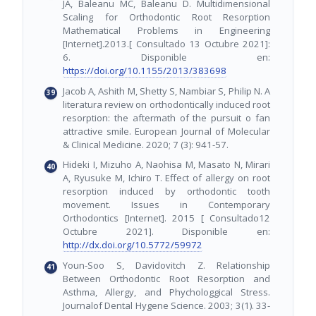
JA, Baleanu MC, Baleanu D. Multidimensional
Scaling for Orthodontic Root Resorption
Mathematical Problems in Engineering
[Internet].2013.[ Consultado 13 Octubre 2021]:
6. Disponible en:
https://doi.org/10.1155/2013/383698
Jacob A, Ashith M, Shetty S, Nambiar S, Philip N. A
literatura review on orthodontically induced root
resorption: the aftermath of the pursuit o fan
attractive smile. European Journal of Molecular
& Clinical Medicine. 2020; 7 (3): 941-57.
Hideki I, Mizuho A, Naohisa M, Masato N, Mirari
A, Ryusuke M, Ichiro T. Effect of allergy on root
resorption induced by orthodontic tooth
movement. Issues in Contemporary
Orthodontics [Internet]. 2015 [ Consultado12
Octubre 2021]. Disponible en:
http://dx.doi.org/10.5772/59972
Youn-Soo S, Davidovitch Z. Relationship
Between Orthodontic Root Resorption and
Asthma, Allergy, and Phychologgical Stress.
Journalof Dental Hygene Science. 2003; 3(1). 33-