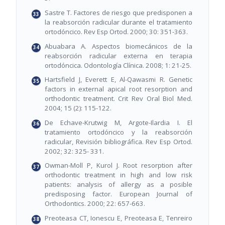
Sastre T. Factores de riesgo que predisponen a
la reabsorción radicular durante el tratamiento
ortodóncico. Rev Esp Ortod. 2000; 30: 351-363.
Abuabara A. Aspectos biomecánicos de la
reabsorción radicular externa en terapia
ortodóncica. Odontología Clínica. 2008; 1: 21-25.
Hartsfield J, Everett E, Al-Qawasmi R. Genetic
factors in external apical root resorption and
orthodontic treatment. Crit Rev Oral Biol Med.
2004; 15 (2): 115-122.
De Echave-Krutwig M, Argote-Ilardia I. El
tratamiento ortodóncico y la reabsorción
radicular, Revisión bibliográfica. Rev Esp Ortod.
2002; 32: 325- 331.
Owman-Moll P, Kurol J. Root resorption after
orthodontic treatment in high and low risk
patients: analysis of allergy as a posible
predisposing factor. European Journal of
Orthodontics. 2000; 22: 657-663.
Preoteasa CT, Ionescu E, Preoteasa E, Tenreiro