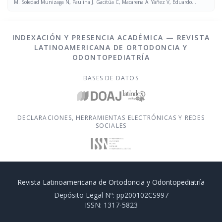
M. Soledad Munizaga N, Paulina J. Gacitúa C, Macarena A. Yáñez V, Eduardo
Álvarez P
INDEXACIÓN Y PRESENCIA ACADÉMICA — REVISTA
LATINOAMERICANA DE ORTODONCIA Y
ODONTOPEDIATRÍA
BASES DE DATOS
DECLARACIONES, HERRAMIENTAS ELECTRÓNICAS Y REDES
SOCIALES
Revista Latinoamericana de Ortodoncia y Odontopediatría
Depósito Legal Nº: pp200102CS997
ISSN: 1317-5823