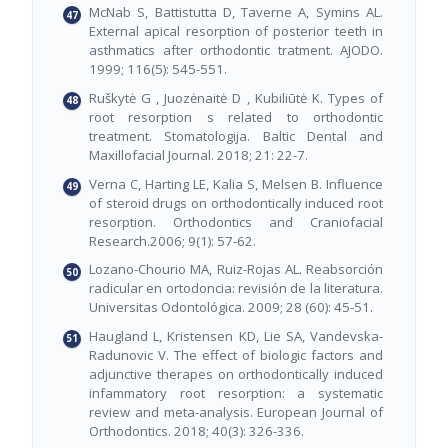
McNab S, Battistutta D, Taverne A, Symins AL.
External apical resorption of posterior teeth in
asthmatics after orthodontic tratment. AJODO.
1999; 116(5): 545-551.
Ruškytė G , Juozėnaitė D , Kubiliūtė K. Types of
root resorption s related to orthodontic
treatment. Stomatologija. Baltic Dental and
Maxillofacial Journal. 2018; 21: 22-7.
Verna C, Harting LE, Kalia S, Melsen B. Influence
of steroid drugs on orthodontically induced root
resorption. Orthodontics and Craniofacial
Research.2006; 9(1): 57-62.
Lozano-Chourio MA, Ruiz-Rojas AL. Reabsorción
radicular en ortodoncia: revisión de la literatura.
Universitas Odontológica. 2009; 28 (60): 45-51.
Haugland L, Kristensen KD, Lie SA, Vandevska-
Radunovic V. The effect of biologic factors and
adjunctive therapes on orthodontically induced
infammatory root resorption: a systematic
review and meta-analysis. European Journal of
Orthodontics. 2018; 40(3): 326-336.