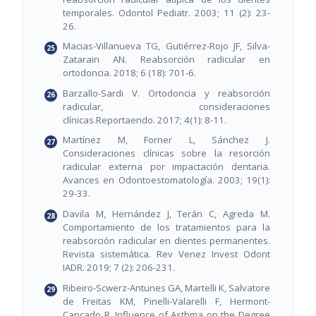
temporales. Odontol Pediatr. 2003; 11 (2): 23-
26.
Macias-Villanueva TG, Gutiérrez-Rojo JF, Silva-
Zatarain AN. Reabsorción radicular en
ortodoncia. 2018; 6 (18): 701-6.
Barzallo-Sardi V. Ortodoncia y reabsorción
radicular, consideraciones
clínicas.Reportaendo. 2017; 4(1): 8-11.
Martínez M, Forner L, Sánchez J.
Consideraciones clínicas sobre la resorción
radicular externa por impactación dentaria.
Avances en Odontoestomatología. 2003; 19(1):
29-33.
Davila M, Hernández J, Terán C, Agreda M.
Comportamiento de los tratamientos para la
reabsorción radicular en dientes permanentes.
Revista sistemática. Rev Venez Invest Odont
IADR. 2019; 7 (2): 206-231.
Ribeiro-Scwerz-Antunes GA, Martelli K, Salvatore
de Freitas KM, Pinelli-Valarelli F, Hermont-
Cançado R. Influence of Asthma on the Degree