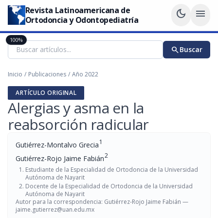
Revista Latinoamericana de
dark_mode
menu
Ortodoncia y Odontopediatría
100%
search
Buscar
Inicio
/
Publicaciones
/
Año 2022
ARTÍCULO ORIGINAL
Alergias y asma en la
reabsorción radicular
1
Gutiérrez-Montalvo Grecia
2
Gutiérrez-Rojo Jaime Fabián
Estudiante de la Especialidad de Ortodoncia de la Universidad
Autónoma de Nayarit
Docente de la Especialidad de Ortodoncia de la Universidad
Autónoma de Nayarit
Autor para la correspondencia: Gutiérrez-Rojo Jaime Fabián —
jaime.gutierrez@uan.edu.mx