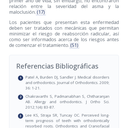
primer año de vida, sin embargo, no encontraron
relación entre la severidad del asma y la
maloclusión.
(17)
Los pacientes que presentan esta enfermedad
deben ser tratados con mecánicas que permitan
minimizar el riesgo de reabsorción radicular, así
como ser informados acerca de los riesgos antes
de comenzar el tratamiento.
(51)
Referencias Bibliográficas
Patel A, Burden DJ, Sandler J. Medical disorders
and orthodontics. Journal of Orthodontics. 2009;
36: 1-21.
Chakravarthi S, Padmanabhan S, Chitharanjan
AB. Allergy and orthodontics. J Ortho Sci.
2012;1(4): 83-87.
Lee KS, Straja SR, Tuncay OC. Perceived long-
term prognosis of teeth with orthodontically
resorbed roots. Orthodontics and Craniofacial