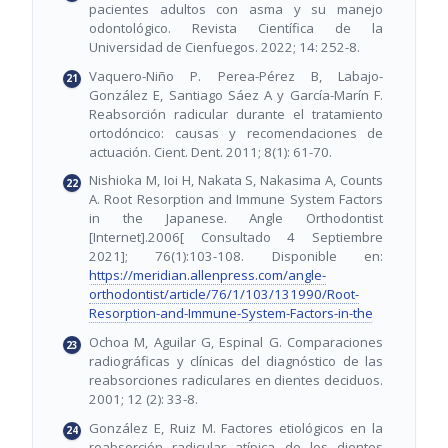
pacientes adultos con asma y su manejo
odontológico. Revista Científica de la
Universidad de Cienfuegos. 2022; 14: 252-8.
Vaquero-Niño P. Perea-Pérez B, Labajo-
González E, Santiago Sáez A y García-Marín F.
Reabsorción radicular durante el tratamiento
ortodóncico: causas y recomendaciones de
actuación. Cient. Dent. 2011; 8(1): 61-70.
Nishioka M, Ioi H, Nakata S, Nakasima A, Counts
A. Root Resorption and Immune System Factors
in the Japanese. Angle Orthodontist
[Internet].2006[ Consultado 4 Septiembre
2021]; 76(1):103-108. Disponible en:
https://meridian.allenpress.com/angle-
orthodontist/article/76/1/103/131990/Root-
Resorption-and-Immune-System-Factors-in-the
Ochoa M, Aguilar G, Espinal G. Comparaciones
radiográficas y clínicas del diagnóstico de las
reabsorciones radiculares en dientes deciduos.
2001; 12 (2): 33-8.
González E, Ruiz M. Factores etiológicos en la
reabsorción radicular atípica de los dientes