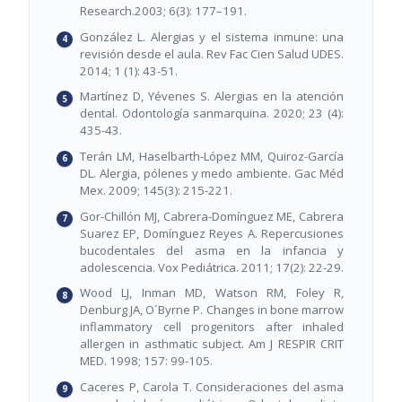
Research.2003; 6(3): 177–191.
González L. Alergias y el sistema inmune: una
revisión desde el aula. Rev Fac Cien Salud UDES.
2014; 1 (1): 43-51.
Martínez D, Yévenes S. Alergias en la atención
dental. Odontología sanmarquina. 2020; 23 (4):
435-43.
Terán LM, Haselbarth-López MM, Quiroz-García
DL. Alergia, pólenes y medo ambiente. Gac Méd
Mex. 2009; 145(3): 215-221.
Gor-Chillón MJ, Cabrera-Domínguez ME, Cabrera
Suarez EP, Domínguez Reyes A. Repercusiones
bucodentales del asma en la infancia y
adolescencia. Vox Pediátrica. 2011; 17(2): 22-29.
Wood LJ, Inman MD, Watson RM, Foley R,
Denburg JA, O´Byrne P. Changes in bone marrow
inflammatory cell progenitors after inhaled
allergen in asthmatic subject. Am J RESPIR CRIT
MED. 1998; 157: 99-105.
Caceres P, Carola T. Consideraciones del asma