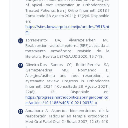
of Apical Root Resorption in Orthodontically
Treated Patients. Iran J Ortho [Internet]. 2018 [
Consultado 28 Agosto 2021]; 13(2):6. Disponible
en:
https://sites.kowsarpub.com/ijo/articles/9518.ht
ml
.
Torres-Pinto DA, Álvarez-Parker MC.
Reabsorción radicular externa (RRE) asociada al
tratamiento ortodóncico: revisión de la
literatura. Revista USTASALUD.2020; 19:7-18.
Oliveira-Dos Santos CC, Bellini-Pereira SA,
Gamez-Medina MG, Normando D.
Allergies/asthma and root resorption: a
systematic review. Progress in Orthodontics
[Internet]. 2021 [ Consultado 28 Agosto 2021];
22(8): 12. Disponible en:
https://progressinorthodontics.springeropen.co
m/articles/10.1186/s40510-021-00351-x
Abuabara A. Aspectos biomencánicos de la
reabsorción radicular en terapia ortodóncica.
Med Oral Patol Oral Cir Bucal. 2007; 12 (8): 610-
3.