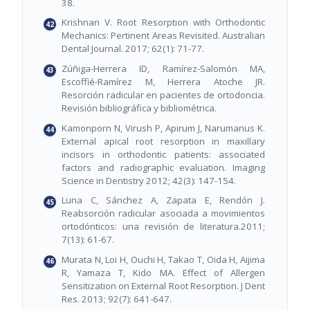
38.
Krishnan V. Root Resorption with Orthodontic
Mechanics: Pertinent Areas Revisited. Australian
Dental Journal. 2017; 62(1): 71-77.
Zúñiga-Herrera ID, Ramírez-Salomón MA,
Escoffié-Ramírez M, Herrera Atoche JR.
Resorción radicular en pacientes de ortodoncia.
Revisión bibliográfica y bibliométrica.
Kamonporn N, Virush P, Apirum J, Narumanus K.
External apical root resorption in maxillary
incisors in orthodontic patients: associated
factors and radiographic evaluation. Imaging
Science in Dentistry 2012; 42(3): 147-154.
Luna C, Sánchez A, Zapata E, Rendón J.
Reabsorción radicular asociada a movimientos
ortodónticos: una revisión de literatura.2011;
7(13): 61-67.
Murata N, Loi H, Ouchi H, Takao T, Oida H, Aijima
R, Yamaza T, Kido MA. Effect of Allergen
Sensitization on External Root Resorption. J Dent
Res. 2013; 92(7): 641-647.