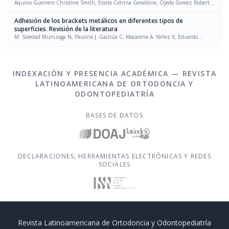
Aquino Guerrero Christine Smith, Estela Cotrina Geraldine, Ojeda Gomez Roberto,
Tapia Berrospe Ximena
Adhesión de los brackets metálicos en diferentes tipos de
superficies. Revisión de la literatura
M. Soledad Munizaga N, Paulina J. Gacitúa C, Macarena A. Yáñez V, Eduardo
Álvarez P
INDEXACIÓN Y PRESENCIA ACADÉMICA — REVISTA
LATINOAMERICANA DE ORTODONCIA Y
ODONTOPEDIATRÍA
BASES DE DATOS
DECLARACIONES, HERRAMIENTAS ELECTRÓNICAS Y REDES
SOCIALES
Revista Latinoamericana de Ortodoncia y Odontopediatría