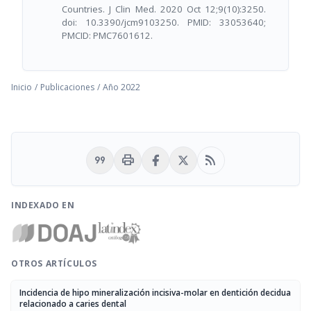
Countries. J Clin Med. 2020 Oct 12;9(10):3250.
doi: 10.3390/jcm9103250. PMID: 33053640;
PMCID: PMC7601612.
Inicio
/
Publicaciones
/
Año 2022
format_quote
print
rss_feed
INDEXADO EN
OTROS ARTÍCULOS
Incidencia de hipo mineralización incisiva-molar en dentición decidua
relacionado a caries dental