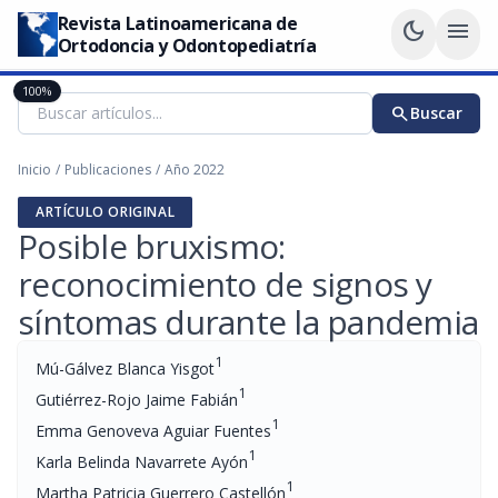
Revista Latinoamericana de
dark_mode
menu
Ortodoncia y Odontopediatría
100%
search
Buscar
Inicio
/
Publicaciones
/
Año 2022
ARTÍCULO ORIGINAL
Posible bruxismo:
reconocimiento de signos y
síntomas durante la pandemia
1
Mú-Gálvez Blanca Yisgot
1
Gutiérrez-Rojo Jaime Fabián
1
Emma Genoveva Aguiar Fuentes
1
Karla Belinda Navarrete Ayón
1
Martha Patricia Guerrero Castellón