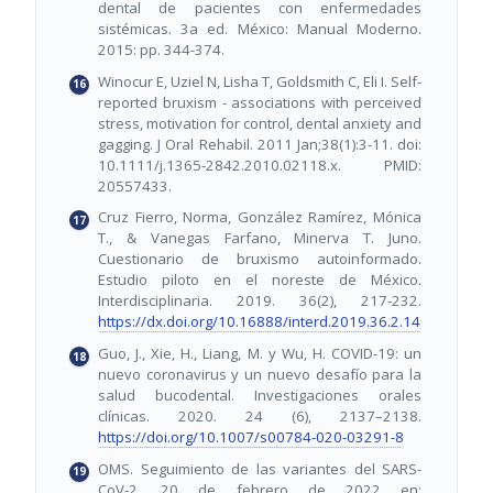
dental de pacientes con enfermedades
sistémicas. 3a ed. México: Manual Moderno.
2015: pp. 344-374.
Winocur E, Uziel N, Lisha T, Goldsmith C, Eli I. Self-
reported bruxism - associations with perceived
stress, motivation for control, dental anxiety and
gagging. J Oral Rehabil. 2011 Jan;38(1):3-11. doi:
10.1111/j.1365-2842.2010.02118.x. PMID:
20557433.
Cruz Fierro, Norma, González Ramírez, Mónica
T., & Vanegas Farfano, Minerva T. Juno.
Cuestionario de bruxismo autoinformado.
Estudio piloto en el noreste de México.
Interdisciplinaria. 2019. 36(2), 217-232.
https://dx.doi.org/10.16888/interd.2019.36.2.14
Guo, J., Xie, H., Liang, M. y Wu, H. COVID-19: un
nuevo coronavirus y un nuevo desafío para la
salud bucodental. Investigaciones orales
clínicas. 2020. 24 (6), 2137–2138.
https://doi.org/10.1007/s00784-020-03291-8
OMS. Seguimiento de las variantes del SARS-
CoV-2. 20 de febrero de 2022 en: