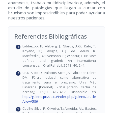
anamnesis, trabajo multidisciplinario y, además, el
estudio de patologías que llegan a cursar con
bruxismo son imprescindibles para poder ayudar a
nuestros pacientes.
Referencias Bibliográficas
Lobbezoo, F.; Ahlberg, J.; Glaros, A.G.; Kato, T.;
Koyano, K.; Lavigne, G.J.; de Leeuw, R.;
Manfredini, D.; Svensson, P.; Winocur, E. Bruxism
defined and graded: An international
consensus. J. Oral Rehabil. 2013, 40, 2–4.
Cruz Sixto D, Palacios Sixto JA, Labrador Falero
DM. Férula oclusal como alternativa de
tratamiento para el bruxismo. Univ Méd
Pinareña [Internet]. 2019 [citado: fecha de
acceso]; 15(3): 412-417. Disponible en:
http://galeno.pri.sld.cu/index.php/galeno/article
/view/589
Coelho-Silva, F.; Oliveira, T.; Almeida, A.L.; Bastos,