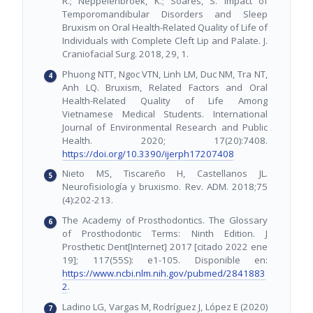
R.; Neppelenbroek, K.; Soares, S. Impact of
Temporomandibular Disorders and Sleep
Bruxism on Oral Health-Related Quality of Life of
Individuals with Complete Cleft Lip and Palate. J.
Craniofacial Surg. 2018, 29, 1.
Phuong NTT, Ngoc VTN, Linh LM, Duc NM, Tra NT,
Anh LQ. Bruxism, Related Factors and Oral
Health-Related Quality of Life Among
Vietnamese Medical Students. International
Journal of Environmental Research and Public
Health. 2020; 17(20):7408.
https://doi.org/10.3390/ijerph17207408
Nieto MS, Tiscareño H, Castellanos JL.
Neurofisiología y bruxismo. Rev. ADM. 2018;75
(4):202-213.
The Academy of Prosthodontics. The Glossary
of Prosthodontic Terms: Ninth Edition. J
Prosthetic Dent[Internet] 2017 [citado 2022 ene
19]; 117(55S): e1-105. Disponible en:
https://www.ncbi.nlm.nih.gov/pubmed/2841883
2
.
Ladino LG, Vargas M, Rodríguez J, López E (2020)