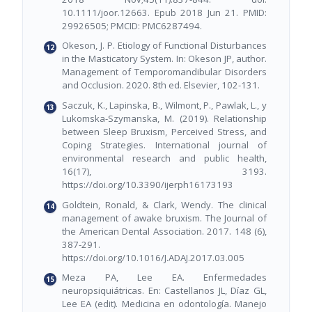
10.1111/joor.12663. Epub 2018 Jun 21. PMID:
29926505; PMCID: PMC6287494.
Okeson, J. P. Etiology of Functional Disturbances
in the Masticatory System. In: Okeson JP, author.
Management of Temporomandibular Disorders
and Occlusion. 2020. 8th ed. Elsevier, 102-131.
Saczuk, K., Lapinska, B., Wilmont, P., Pawlak, L., y
Lukomska-Szymanska, M. (2019). Relationship
between Sleep Bruxism, Perceived Stress, and
Coping Strategies. International journal of
environmental research and public health,
16(17), 3193.
https://doi.org/10.3390/ijerph16173193
Goldtein, Ronald, & Clark, Wendy. The clinical
management of awake bruxism. The Journal of
the American Dental Association. 2017. 148 (6),
387-291.
https://doi.org/10.1016/J.ADAJ.2017.03.005
Meza PA, Lee EA. Enfermedades
neuropsiquiátricas. En: Castellanos JL, Díaz GL,
Lee EA (edit). Medicina en odontología. Manejo