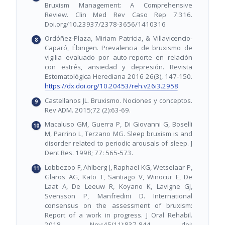
Bruxism Management: A Comprehensive
Review. Clin Med Rev Caso Rep 7:316.
Doi.org/10.23937/2378-3656/1410316
Ordóñez-Plaza, Miriam Patricia, & Villavicencio-
Caparó, Ébingen. Prevalencia de bruxismo de
vigilia evaluado por auto-reporte en relación
con estrés, ansiedad y depresión. Revista
Estomatológica Herediana 2016 26(3), 147-150.
https://dx.doi.org/10.20453/reh.v26i3.2958
Castellanos JL. Bruxismo. Nociones y conceptos.
Rev ADM. 2015;72 (2):63-69.
Macaluso GM, Guerra P, Di Giovanni G, Boselli
M, Parrino L, Terzano MG. Sleep bruxism is and
disorder related to periodic arousals of sleep. J
Dent Res. 1998; 77: 565-573.
Lobbezoo F, Ahlberg J, Raphael KG, Wetselaar P,
Glaros AG, Kato T, Santiago V, Winocur E, De
Laat A, De Leeuw R, Koyano K, Lavigne GJ,
Svensson P, Manfredini D. International
consensus on the assessment of bruxism:
Report of a work in progress. J Oral Rehabil.
2018 Nov;45(11):837-844. doi: