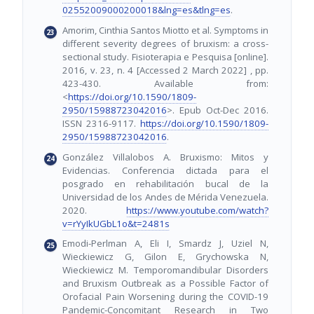
02552009000200018&lng=es&tlng=es
.
Amorim, Cinthia Santos Miotto et al. Symptoms in
different severity degrees of bruxism: a cross-
sectional study. Fisioterapia e Pesquisa [online].
2016, v. 23, n. 4 [Accessed 2 March 2022] , pp.
423-430. Available from:
<
https://doi.org/10.1590/1809-
2950/15988723042016
>. Epub Oct-Dec 2016.
ISSN 2316-9117.
https://doi.org/10.1590/1809-
2950/15988723042016
.
González Villalobos A. Bruxismo: Mitos y
Evidencias. Conferencia dictada para el
posgrado en rehabilitación bucal de la
Universidad de los Andes de Mérida Venezuela.
2020.
https://www.youtube.com/watch?
v=rYyIkUGbL1o&t=2481s
Emodi-Perlman A, Eli I, Smardz J, Uziel N,
Wieckiewicz G, Gilon E, Grychowska N,
Wieckiewicz M. Temporomandibular Disorders
and Bruxism Outbreak as a Possible Factor of
Orofacial Pain Worsening during the COVID-19
Pandemic-Concomitant Research in Two