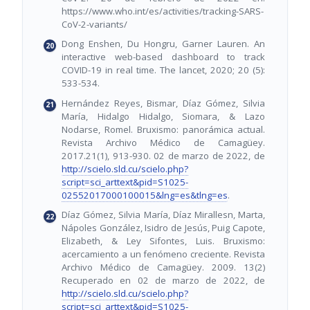
https://www.who.int/es/activities/tracking-SARS-
CoV-2-variants/
Dong Enshen, Du Hongru, Garner Lauren. An
interactive web-based dashboard to track
COVID-19 in real time. The lancet, 2020; 20 (5):
533-534.
Hernández Reyes, Bismar, Díaz Gómez, Silvia
María, Hidalgo Hidalgo, Siomara, & Lazo
Nodarse, Romel. Bruxismo: panorámica actual.
Revista Archivo Médico de Camagüey.
2017.21(1), 913-930. 02 de marzo de 2022, de
http://scielo.sld.cu/scielo.php?
script=sci_arttext&pid=S1025-
02552017000100015&lng=es&tlng=es
.
Díaz Gómez, Silvia María, Díaz Mirallesn, Marta,
Nápoles González, Isidro de Jesús, Puig Capote,
Elizabeth, & Ley Sifontes, Luis. Bruxismo:
acercamiento a un fenómeno creciente. Revista
Archivo Médico de Camagüey. 2009. 13(2)
Recuperado en 02 de marzo de 2022, de
http://scielo.sld.cu/scielo.php?
script=sci_arttext&pid=S1025-