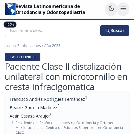
Revista Latinoamericana de
dark_mode
menu
Ortodoncia y Odontopediatría
100%
search
Buscar
Inicio
/
Publicaciones
/
Año 2023
CASO CLÍNICO
Paciente Clase II distalización
unilateral con microtornillo en
cresta infracigomatica
1
Francisco Andrés Rodríguez Fernández
2
Beatriz Gurrola Martínez
3
Adán Casasa Araujo
Residente del 2º año de la maestría Ortodoncia y Ortopedia
Maxilofacial en el Centro de Estudios Superiores en Ortodoncia
CESO