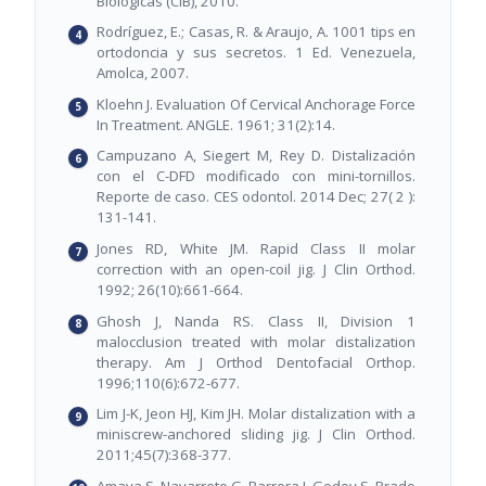
Biológicas (CIB), 2010.
Rodríguez, E.; Casas, R. & Araujo, A. 1001 tips en
ortodoncia y sus secretos. 1 Ed. Venezuela,
Amolca, 2007.
Kloehn J. Evaluation Of Cervical Anchorage Force
In Treatment. ANGLE. 1961; 31(2):14.
Campuzano A, Siegert M, Rey D. Distalización
con el C-DFD modificado con mini-tornillos.
Reporte de caso. CES odontol. 2014 Dec; 27( 2 ):
131-141.
Jones RD, White JM. Rapid Class II molar
correction with an open-coil jig. J Clin Orthod.
1992; 26(10):661-664.
Ghosh J, Nanda RS. Class II, Division 1
malocclusion treated with molar distalization
therapy. Am J Orthod Dentofacial Orthop.
1996;110(6):672-677.
Lim J-K, Jeon HJ, Kim JH. Molar distalization with a
miniscrew-anchored sliding jig. J Clin Orthod.
2011;45(7):368-377.
Amaya S, Navarrete G, Barrera J, Godoy S, Prado