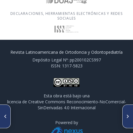
DECLARACIONES, HERRAMIENTAS ELECTRÓNICAS Y REDES
SOCIALES
Revista Latinoamericana de Ortodoncia y Odontopediatría
Depósito Legal Nº: pp200102CS997
ISSN: 1317-5823
Esta obra está bajo una
licencia de Creative Commons Reconocimiento-NoComercial-
SinDerivadas 4.0 Internacional
ARTÍCULO ANTERIOR
SIGUIENTE ARTÍCULO
Manejo ortodóncico-
Protocolos de tratamiento
quirúrgico de paciente con
ortopédico prequirúrgico
Powered by
maloclusión clase III
para el manejo de pacientes
esquelética
con fisura labio alveolo