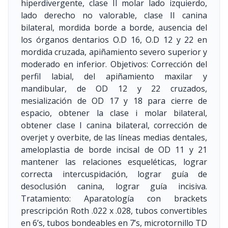
hiperdivergente, clase II molar lado izquierdo,
lado derecho no valorable, clase II canina
bilateral, mordida borde a borde, ausencia del
los órganos dentarios O.D 16, O.D 12 y 22 en
mordida cruzada, apiñamiento severo superior y
moderado en inferior. Objetivos: Corrección del
perfil labial, del apiñamiento maxilar y
mandibular, de OD 12 y 22 cruzados,
mesialización de OD 17 y 18 para cierre de
espacio, obtener la clase i molar bilateral,
obtener clase I canina bilateral, corrección de
overjet y overbite, de las líneas medias dentales,
ameloplastia de borde incisal de OD 11 y 21
mantener las relaciones esqueléticas, lograr
correcta intercuspidación, lograr guía de
desoclusión canina, lograr guía incisiva.
Tratamiento: Aparatología con brackets
prescripción Roth .022 x .028, tubos convertibles
en 6’s, tubos bondeables en 7’s, microtornillo TD