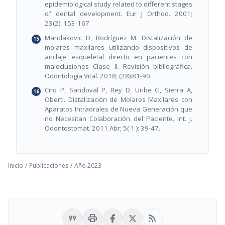
epidemiological study related to different stages
of dental development. Eur J Orthod. 2001;
23(2): 153-167
Mandakovic D, Rodríguez M. Distalización de
molares maxilares utilizando dispositivos de
anclaje esqueletal directo en pacientes con
maloclusiones Clase II. Revisión bibliográfica.
Odontología Vital. 2018; (28):81-90.
Ciro P, Sandoval P, Rey D, Uribe G, Sierra A,
Oberti. Distalización de Molares Maxilares con
Aparatos Intraorales de Nueva Generación que
no Necesitan Colaboración del Paciente. Int. J.
Odontostomat. 2011 Abr; 5( 1 ): 39-47.
Inicio
/
Publicaciones
/
Año 2023
format_quote
print
rss_feed