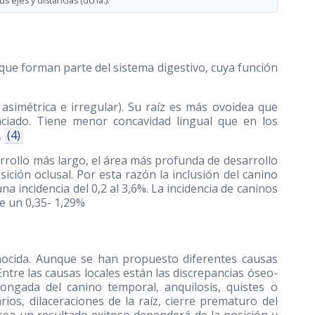
s ejes y distancias (dcha.).
que forman parte del sistema digestivo, cuya función
 asimétrica e irregular). Su raíz es más ovoidea que
nciado. Tiene menor concavidad lingual que en los
.
(4)
arrollo más largo, el área más profunda de desarrollo
ición oclusal. Por esta razón la inclusión del canino
na incidencia del 0,2 al 3,6%. La incidencia de caninos
e un 0,35- 1,29%
onocida. Aunque se han propuesto diferentes causas
ntre las causas locales están las discrepancias óseo-
ongada del canino temporal, anquilosis, quistes o
os, dilaceraciones de la raíz, cierre prematuro del