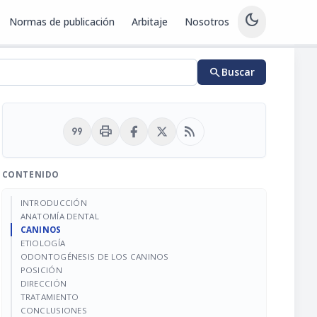
dark_mode
Normas de publicación
Arbitaje
Nosotros
search
Buscar
format_quote
print
rss_feed
CONTENIDO
INTRODUCCIÓN
ANATOMÍA DENTAL
CANINOS
ETIOLOGÍA
ODONTOGÉNESIS DE LOS CANINOS
POSICIÓN
DIRECCIÓN
TRATAMIENTO
CONCLUSIONES