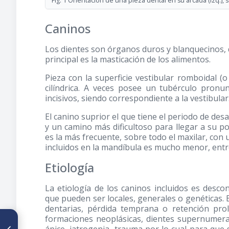
Fig. 1 Orientación de una pieza dental en su arcada (izq.), su
Caninos
Los dientes son órganos duros y blanquecinos, 
principal es la masticación de los alimentos.
Pieza con la superficie vestibular romboidal (o
cilíndrica. A veces posee un tubérculo pronu
incisivos, siendo correspondiente a la vestibular
El canino suprior el que tiene el periodo de des
y un camino más dificultoso para llegar a su pos
es la más frecuente, sobre todo el maxilar, con u
incluidos en la mandíbula es mucho menor, entr
Etiología
La etiología de los caninos incluidos es desc
que pueden ser locales, generales o genéticas. E
dentarias, pérdida temprana o retención prol
formaciones neoplásicas, dientes supernumerari
ARTÍCULO ANTERIOR
Anquiloglosia y lactancia