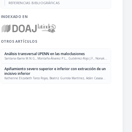
REFERENCIAS BIBLIOGRÁFICAS
INDEXADO EN
OTROS ARTÍCULOS
Análisis transversal UPENN en las maloclusiones
Santana-Ibarra M.N.G., Montaño-Álvarez P.L., Gutiérrez-Rojo J.F., Nonaka-
Nava A.N.
Apiñamiento severo superior e inferior con extracción de un
incisivo inferior
Katherine Elizabeth Tarco Rojas, Beatriz Gurrola Martínez, Adán Casasa
Araujo