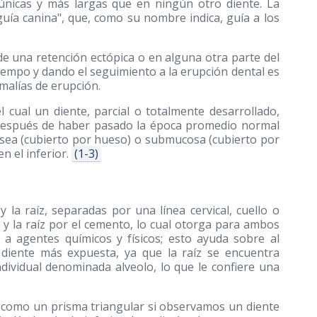
n únicas y más largas que en ningún otro diente. La
guía canina", que, como su nombre indica, guía a los
e una retención ectópica o en alguna otra parte del
iempo y dando el seguimiento a la erupción dental es
malías de erupción.
l cual un diente, parcial o totalmente desarrollado,
, después de haber pasado la época promedio normal
ósea (cubierto por hueso) o submucosa (cubierto por
n el inferior.
(1-3)
la raíz, separadas por una línea cervical, cuello o
e y la raíz por el cemento, lo cual otorga para ambos
a agentes químicos y físicos; esto ayuda sobre al
 diente más expuesta, ya que la raíz se encuentra
ndividual denominada alveolo, lo que le confiere una
 como un prisma triangular si observamos un diente