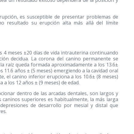
 sea un resultado exitoso dependerá de la posición y
erupción, es susceptible de presentar problemas de
o resultado su erupción alta más allá del límite
s 4 meses ±20 días de vida intrauterina continuando
ción decidua. La corona del canino permanente se
y la raíz queda formada aproximadamente a los 13.6±
os 11.6 años ± (5 meses) emergiendo a la cavidad oral
e, el canino inferior erupciona a los 10.6± (8 meses)
 a los 12 años ± (9 meses) de edad.
cionar dentro de las arcadas dentales, son largos y
os caninos superiores es habitualmente, la más larga
depresiones de desarrollo por mesial y distal que
es.