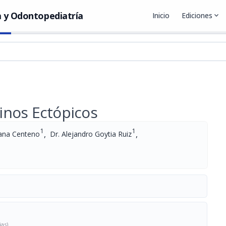
 y Odontopediatría
Inicio
Ediciones
expand_more
inos Ectópicos
1
1
,
,
lana Centeno
Dr. Alejandro Goytia Ruiz
ias)