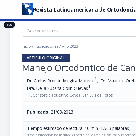
Revista Latinoamericana de Ortodoncia
35%
Inicio
/
Publicaciones
/
Año 2023
ARTÍCULO ORIGINAL
Manejo Ortodontico de Can
1
,
Dr. Carlos Román Mogica Moreno
Dr. Mauricio Orel
1
Dra. Delia Susana Colín Cuevas
Consorcio educativo Coyde, San Luis de Potosí
Publicado:
21/08/2023
Tiempo estimado de lectura: 10 min (1.563 palabras)
(Esta estimación no incluye el texto de las tablas, figuras y referenc