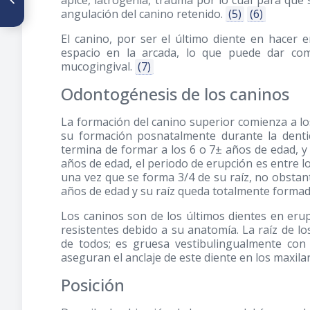
ápice, iatrogenia, trauma por lo cual para que
materna: Revisión de la
angulación del canino retenido.
(5)
(6)
literatura
El canino, por ser el último diente en hacer 
espacio en la arcada, lo que puede dar com
mucogingival.
(7)
Odontogénesis de los caninos
La formación del canino superior comienza a lo
su formación posnatalmente durante la denti
termina de formar a los 6 o 7± años de edad, 
años de edad, el periodo de erupción es entre l
una vez que se forma 3/4 de su raíz, no obstant
años de edad y su raíz queda totalmente formada
Los caninos son de los últimos dientes en erup
resistentes debido a su anatomía. La raíz de l
de todos; es gruesa vestibulingualmente con 
aseguran el anclaje de este diente en los maxilar
Posición