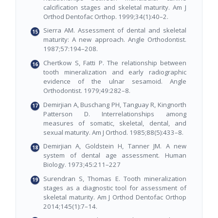
calcification stages and skeletal maturity. Am J
Orthod Dentofac Orthop. 1999;34(1):40–2.
Sierra AM. Assessment of dental and skeletal
maturity: A new approach. Angle Orthodontist.
1987;57:194–208.
Chertkow S, Fatti P. The relationship between
tooth mineralization and early radiographic
evidence of the ulnar sesamoid. Angle
Orthodontist. 1979;49:282–8.
Demirjian A, Buschang PH, Tanguay R, Kingnorth
Patterson D. Interrelationships among
measures of somatic, skeletal, dental, and
sexual maturity. Am J Orthod. 1985;88(5):433–8.
Demirjian A, Goldstein H, Tanner JM. A new
system of dental age assessment. Human
Biology. 1973;45:211–227
Surendran S, Thomas E. Tooth mineralization
stages as a diagnostic tool for assessment of
skeletal maturity. Am J Orthod Dentofac Orthop
2014;145(1):7–14.