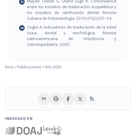
Mayarí Toledo G, Otaño Lugo R. Concordancia
entre los estadios de maduración esquelética y
los estadios de calcificación dental. Revista
Cubana de Estomatologia. 2010;47(2):207–14.
Ceglia A. Indicadores de maduración de la edad
ósea, dental y morfológica. Revista
Latinoamericana de Ortodoncia y
Odontopediatría. 2005;
Inicio
/
Publicaciones
/
Año 2023
format_quote
print
rss_feed
INDEXADO EN