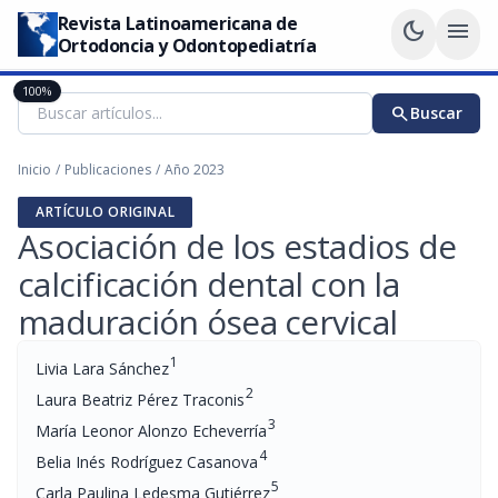
Revista Latinoamericana de
dark_mode
menu
Ortodoncia y Odontopediatría
100%
search
Buscar
Inicio
/
Publicaciones
/
Año 2023
ARTÍCULO ORIGINAL
Asociación de los estadios de
calcificación dental con la
maduración ósea cervical
1
Livia Lara Sánchez
2
Laura Beatriz Pérez Traconis
3
María Leonor Alonzo Echeverría
4
Belia Inés Rodríguez Casanova
5
Carla Paulina Ledesma Gutiérrez