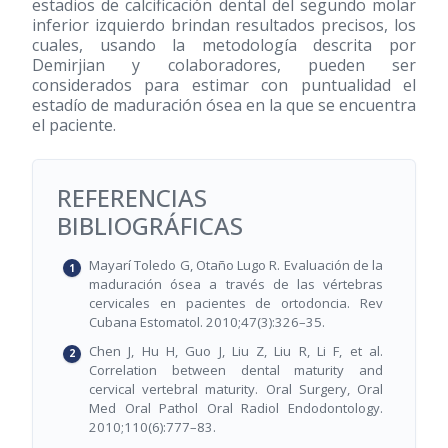
estadios de calcificación dental del segundo molar
inferior izquierdo brindan resultados precisos, los
cuales, usando la metodología descrita por
Demirjian y colaboradores, pueden ser
considerados para estimar con puntualidad el
estadío de maduración ósea en la que se encuentra
el paciente.
REFERENCIAS
BIBLIOGRÁFICAS
Mayarí Toledo G, Otaño Lugo R. Evaluación de la
maduración ósea a través de las vértebras
cervicales en pacientes de ortodoncia. Rev
Cubana Estomatol. 2010;47(3):326–35.
Chen J, Hu H, Guo J, Liu Z, Liu R, Li F, et al.
Correlation between dental maturity and
cervical vertebral maturity. Oral Surgery, Oral
Med Oral Pathol Oral Radiol Endodontology.
2010;110(6):777–83.