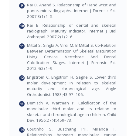
Rai B, Anand S. Relationship of Hand wrist and
panoramic radiographs. Internet J Forensic Sci.
2007;3(1):1–5.
Rai B. Relationship of dental and skeletal
radiograph: Maturity indicator. Internet J Biol
Anthropol. 2007;2(1):2–6.
Mittal S, Singla A, Virdi M, B Mittal S. Co-Relation
Between Determination Of Skeletal Maturation
Using Cervical Vertebrae And Dental
Calcification Stages. Internet J Forensic Sci.
2012;4(2):1–9.
Engstrom C, Engstrom H, Sagne S. Lower third
molar development in relation to skeletal
maturity and chronological age. Angle
Orthodontist. 1983;43:97–106.
Demisch A, Wartman P. Calcification of the
mandibular third molar and its relation to
skeletal and chronological age in children. Child
Dev. 1956;27(4):459–73.
Coutinho S, Buschang PH, Miranda F.
Relationships between mandibular canine