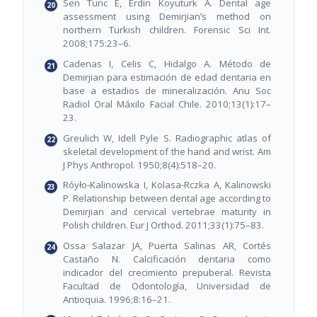
Sen Tunc E, Erdin Koyuturk A. Dental age
assessment using Demirjian’s method on
northern Turkish children. Forensic Sci Int.
2008;175:23–6.
Cadenas I, Celis C, Hidalgo A. Método de
Demirjian para estimación de edad dentaria en
base a estadios de mineralización. Anu Soc
Radiol Oral Máxilo Facial Chile. 2010;13(1):17–
23.
Greulich W, Idell Pyle S. Radiographic atlas of
skeletal development of the hand and wrist. Am
J Phys Anthropol. 1950;8(4):518–20.
Róyło-Kalinowska I, Kolasa-Rczka A, Kalinowski
P. Relationship between dental age according to
Demirjian and cervical vertebrae maturity in
Polish children. Eur J Orthod. 2011;33(1):75–83.
Ossa Salazar JA, Puerta Salinas AR, Cortés
Castaño N. Calcificación dentaria como
indicador del crecimiento prepuberal. Revista
Facultad de Odontología, Universidad de
Antioquia. 1996;8:16–21.