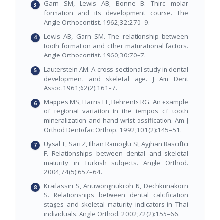
Garn SM, Lewis AB, Bonne B. Third molar
formation and its development course. The
Angle Orthodontist. 1962;32:270–9.
Lewis AB, Garn SM. The relationship between
tooth formation and other maturational factors.
Angle Orthodontist. 1960;30:70–7.
Lauterstein AM. A cross-sectional study in dental
development and skeletal age. J Am Dent
Assoc.1961;62(2):161–7.
Mappes MS, Harris EF, Behrents RG. An example
of regional variation in the tempos of tooth
mineralization and hand-wrist ossification. Am J
Orthod Dentofac Orthop. 1992;101(2):145–51.
Uysal T, Sari Z, Ilhan Ramoglu SI, Ayjhan Basciftci
F. Relationships between dental and skeletal
maturity in Turkish subjects. Angle Orthod.
2004;74(5):657–64.
Krailassiri S, Anuwongnukroh N, Dechkunakorn
S. Relationships between dental calcification
stages and skeletal maturity indicators in Thai
individuals. Angle Orthod. 2002;72(2):155–66.