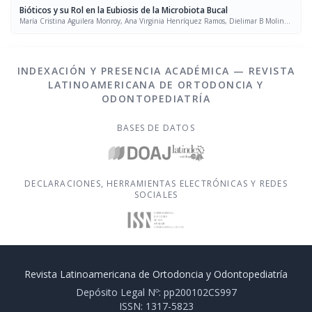
Bióticos y su Rol en la Eubiosis de la Microbiota Bucal
María Cristina Aguilera Monroy, Ana Virginia Henríquez Ramos, Dielimar B Molina
O., Cruz A Monzón R., Veruskha W Pacheco G.
INDEXACIÓN Y PRESENCIA ACADÉMICA — REVISTA
LATINOAMERICANA DE ORTODONCIA Y
ODONTOPEDIATRÍA
BASES DE DATOS
DECLARACIONES, HERRAMIENTAS ELECTRÓNICAS Y REDES
SOCIALES
Revista Latinoamericana de Ortodoncia y Odontopediatría
Depósito Legal Nº: pp200102CS997
ISSN: 1317-5823