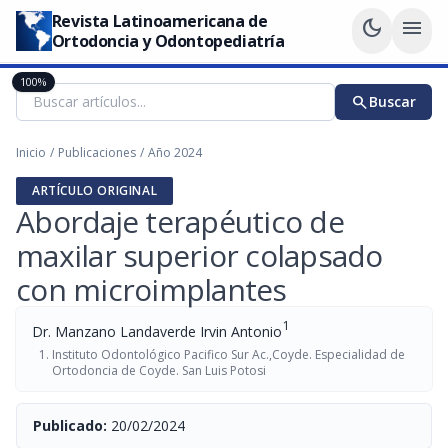
Revista Latinoamericana de
dark_mode
menu
Ortodoncia y Odontopediatría
100%
search
Buscar
Inicio
/
Publicaciones
/
Año 2024
ARTÍCULO ORIGINAL
Abordaje terapéutico de
maxilar superior colapsado
con microimplantes
1
Dr. Manzano Landaverde Irvin Antonio
Instituto Odontológico Pacifico Sur Ac.,Coyde. Especialidad de
Ortodoncia de Coyde. San Luis Potosi
Publicado:
20/02/2024