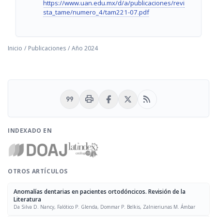
https://www.uan.edu.mx/d/a/publicaciones/revi
sta_tame/numero_4/tam221-07.pdf
Inicio
/
Publicaciones
/
Año 2024
format_quote
print
rss_feed
INDEXADO EN
OTROS ARTÍCULOS
Anomalías dentarias en pacientes ortodóncicos. Revisión de la
Literatura
Da Silva D. Nancy, Falótico P. Glenda, Dommar P. Belkis, Zalnieriunas M. Ámbar