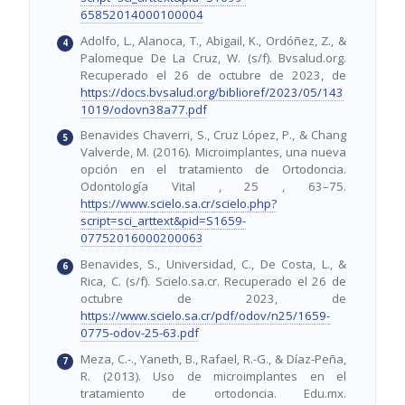
65852014000100004
Adolfo, L., Alanoca, T., Abigail, K., Ordóñez, Z., &
Palomeque De La Cruz, W. (s/f). Bvsalud.org.
Recuperado el 26 de octubre de 2023, de
https://docs.bvsalud.org/biblioref/2023/05/143
1019/odovn38a77.pdf
Benavides Chaverri, S., Cruz López, P., & Chang
Valverde, M. (2016). Microimplantes, una nueva
opción en el tratamiento de Ortodoncia.
Odontología Vital , 25 , 63–75.
https://www.scielo.sa.cr/scielo.php?
script=sci_arttext&pid=S1659-
07752016000200063
Benavides, S., Universidad, C., De Costa, L., &
Rica, C. (s/f). Scielo.sa.cr. Recuperado el 26 de
octubre de 2023, de
https://www.scielo.sa.cr/pdf/odov/n25/1659-
0775-odov-25-63.pdf
Meza, C.-., Yaneth, B., Rafael, R.-G., & Díaz-Peña,
R. (2013). Uso de microimplantes en el
tratamiento de ortodoncia. Edu.mx.