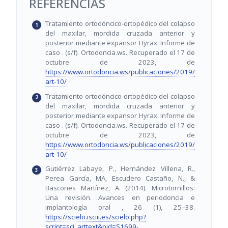
REFERENCIAS
Tratamiento ortodóncico-ortopédico del colapso
del maxilar, mordida cruzada anterior y
posterior mediante expansor Hyrax. Informe de
caso . (s/f). Ortodoncia.ws. Recuperado el 17 de
octubre de 2023, de
https://www.ortodoncia.ws/publicaciones/2019/
art-10/
Tratamiento ortodóncico-ortopédico del colapso
del maxilar, mordida cruzada anterior y
posterior mediante expansor Hyrax. Informe de
caso . (s/f). Ortodoncia.ws. Recuperado el 17 de
octubre de 2023, de
https://www.ortodoncia.ws/publicaciones/2019/
art-10/
Gutiérrez Labaye, P., Hernández Villena, R.,
Perea García, MA, Escudero Castaño, N., &
Bascones Martínez, A. (2014). Microtornillos:
Una revisión. Avances en periodoncia e
implantología oral , 26 (1), 25–38.
https://scielo.isciii.es/scielo.php?
script=sci_arttext&pid=S1699-